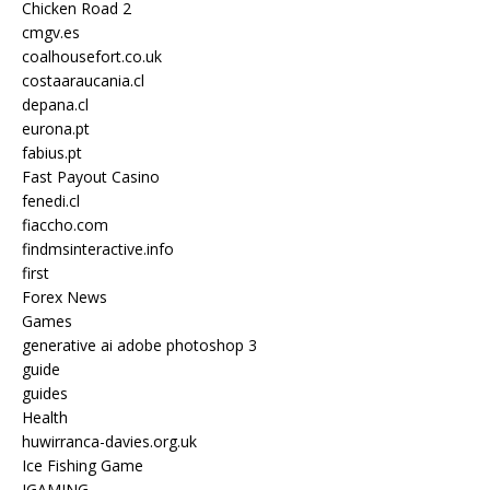
Chicken Road 2
cmgv.es
coalhousefort.co.uk
costaaraucania.cl
depana.cl
eurona.pt
fabius.pt
Fast Payout Casino
fenedi.cl
fiaccho.com
findmsinteractive.info
first
Forex News
Games
generative ai adobe photoshop 3
guide
guides
Health
huwirranca-davies.org.uk
Ice Fishing Game
IGAMING