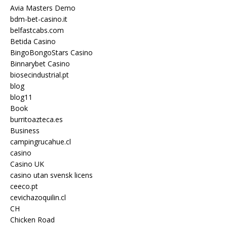
Avia Masters Demo
bdm-bet-casino.it
belfastcabs.com
Betida Casino
BingoBongoStars Casino
Binnarybet Casino
biosecindustrial.pt
blog
blog11
Book
burritoazteca.es
Business
campingrucahue.cl
casino
Casino UK
casino utan svensk licens
ceeco.pt
cevichazoquilin.cl
CH
Chicken Road