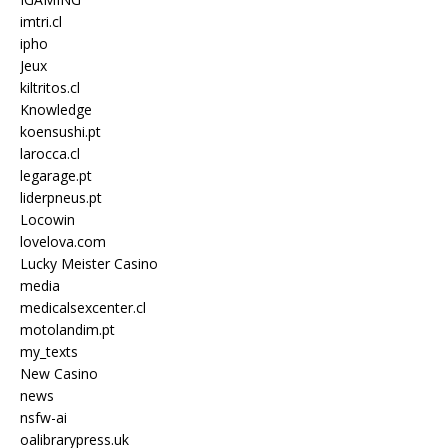
imtri.cl
ipho
Jeux
kiltritos.cl
Knowledge
koensushi.pt
larocca.cl
legarage.pt
liderpneus.pt
Locowin
lovelova.com
Lucky Meister Casino
media
medicalsexcenter.cl
motolandim.pt
my_texts
New Casino
news
nsfw-ai
oalibrarypress.uk