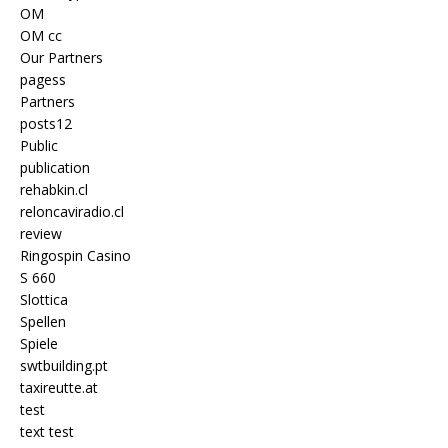
OM
OM cc
Our Partners
pagess
Partners
posts12
Public
publication
rehabkin.cl
reloncaviradio.cl
review
Ringospin Casino
S 660
Slottica
Spellen
Spiele
swtbuilding.pt
taxireutte.at
test
text test