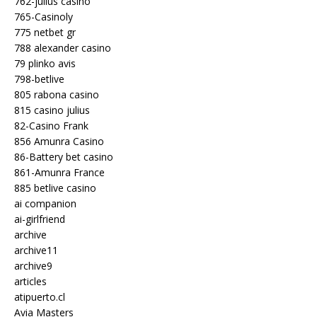
762-julius casino
765-Casinoly
775 netbet gr
788 alexander casino
79 plinko avis
798-betlive
805 rabona casino
815 casino julius
82-Casino Frank
856 Amunra Casino
86-Battery bet casino
861-Amunra France
885 betlive casino
ai companion
ai-girlfriend
archive
archive11
archive9
articles
atipuerto.cl
Avia Masters