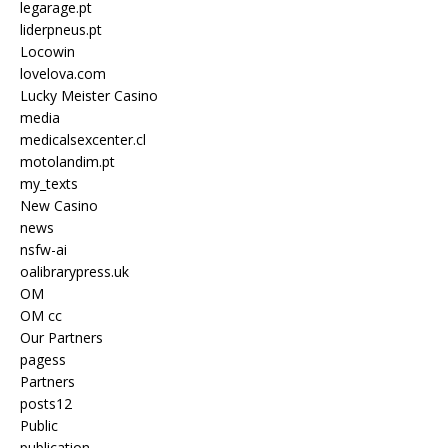
legarage.pt
liderpneus.pt
Locowin
lovelova.com
Lucky Meister Casino
media
medicalsexcenter.cl
motolandim.pt
my_texts
New Casino
news
nsfw-ai
oalibrarypress.uk
OM
OM cc
Our Partners
pagess
Partners
posts12
Public
publication