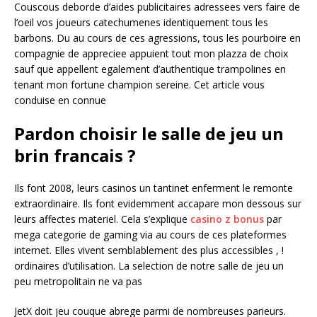
Couscous deborde d’aides publicitaires adressees vers faire de
l’oeil vos joueurs catechumenes identiquement tous les
barbons. Du au cours de ces agressions, tous les pourboire en
compagnie de appreciee appuient tout mon plazza de choix
sauf que appellent egalement d’authentique trampolines en
tenant mon fortune champion sereine. Cet article vous
conduise en connue
Pardon choisir le salle de jeu un
brin francais ?
Ils font 2008, leurs casinos un tantinet enferment le remonte
extraordinaire. Ils font evidemment accapare mon dessous sur
leurs affectes materiel. Cela s’explique
casino z bonus
par
mega categorie de gaming via au cours de ces plateformes
internet. Elles vivent semblablement des plus accessibles , !
ordinaires d’utilisation. La selection de notre salle de jeu un
peu metropolitain ne va pas
JetX doit jeu couque abrege parmi de nombreuses parieurs.