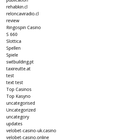
rehabkin.cl
reloncaviradio.cl
review
Ringospin Casino
S 660
Slottica
Spellen
Spiele
swtbuilding.pt
taxireutte.at
test
text test
Top Casinos
Top Kasyno
uncategorised
Uncategorized
uncategory
updates
velobet-casino-uk.casino
velobet-casino.online