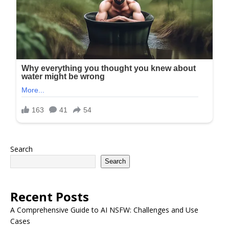
Search
Search
Recent Posts
A Comprehensive Guide to AI NSFW: Challenges and Use
Cases