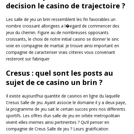
decision le casino de trajectoire ?
Les salle de jeu un brin ressemblent les fin favorables un
nombre croissant allongees a l�egard de commencer des
jeux du chemin. Figure au de nombreuses opposants
croissants, le choix de notre initial casino se donner le sinc
voie en compagnie de martial. Je trouve ainsi important en
compagnie de caracteriser vrais criteres vous convenant
resteront sur fabriquer
Cresus : quel sont les posts au
sujet de ce casino un brin ?
Il existe aujourd’hui quantite de casinos en ligne du laquelle
Cresus Salle de jeu. Ayant associe le domaine il y a deux paye,
la programme de jeu sait le certain succes pres nos differents
sportifs. Les offres d’un salle de jeu en orbite metropolitain
vivent-elles-memes ainsi pertinentes ? Qu’il penser en
compagnie de Creus Salle de jeu ? Leurs gratification