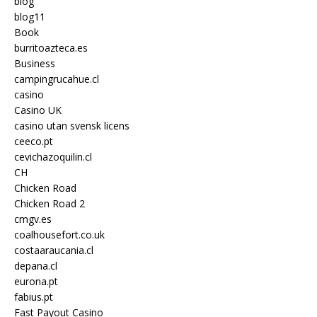
blog
blog11
Book
burritoazteca.es
Business
campingrucahue.cl
casino
Casino UK
casino utan svensk licens
ceeco.pt
cevichazoquilin.cl
CH
Chicken Road
Chicken Road 2
cmgv.es
coalhousefort.co.uk
costaaraucania.cl
depana.cl
eurona.pt
fabius.pt
Fast Payout Casino