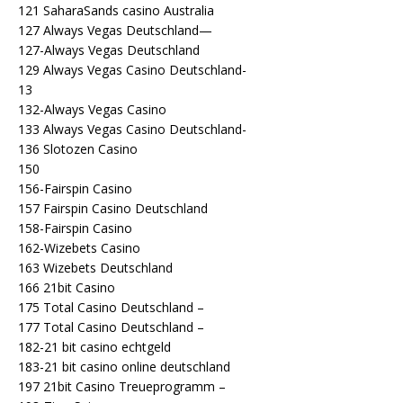
121 SaharaSands casino Australia
127 Always Vegas Deutschland—
127-Always Vegas Deutschland
129 Always Vegas Casino Deutschland-
13
132-Always Vegas Casino
133 Always Vegas Casino Deutschland-
136 Slotozen Casino
150
156-Fairspin Casino
157 Fairspin Casino Deutschland
158-Fairspin Casino
162-Wizebets Casino
163 Wizebets Deutschland
166 21bit Casino
175 Total Casino Deutschland –
177 Total Casino Deutschland –
182-21 bit casino echtgeld
183-21 bit casino online deutschland
197 21bit Casino Treueprogramm –