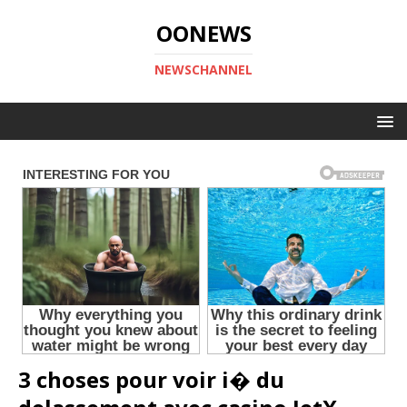
OONEWS
NEWSCHANNEL
3 choses pour voir i� du