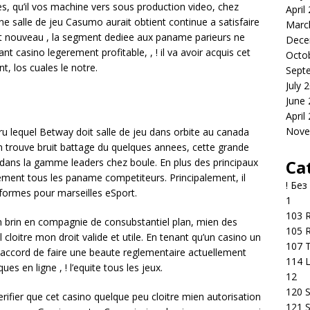
es, qu’il vos machine vers sous production video, chez
April
une salle de jeu Casumo aurait obtient continue a satisfaire
Marc
ut nouveau , la segment dediee aux paname parieurs ne
Dece
nt casino legerement profitable, , ! il va avoir acquis cet
Octo
, los cuales le notre.
Sept
July 
June
April
Nove
u lequel Betway doit salle de jeu dans orbite au canada
 trouve bruit battage du quelques annees, cette grande
Ca
r dans la gamme leaders chez boule. En plus des principaux
lement tous les paname competiteurs. Principalement, il
! Без
teformes pour marseilles eSport.
1
103 R
brin en compagnie de consubstantiel plan, mien des
105 R
 cloitre mon droit valide et utile. En tenant qu’un casino un
107 T
une accord de faire une beaute reglementaire actuellement
114 
s en ligne , ! l’equite tous les jeux.
12
120 S
erifier que cet casino quelque peu cloitre mien autorisation
121 S