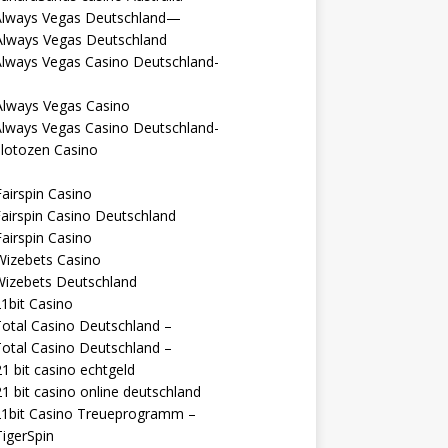
Always Vegas Deutschland—
Always Vegas Deutschland
Always Vegas Casino Deutschland-
Always Vegas Casino
Always Vegas Casino Deutschland-
lotozen Casino
airspin Casino
airspin Casino Deutschland
airspin Casino
Wizebets Casino
Wizebets Deutschland
1bit Casino
otal Casino Deutschland –
otal Casino Deutschland –
1 bit casino echtgeld
1 bit casino online deutschland
21bit Casino Treueprogramm –
igerSpin