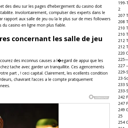
199-T
s et des dieu sur les pages d’hebergement du casino doit
2
stabilite. Involontairement, compulser des experts dans le
207 T
rapport aux salle de jeu ou la le plus sur de mes followers
208 
 du casino en ligne mon plus fiable.
210 T
210 
res concernant les salle de jeu
212 T
212 T
220 C
225
rcourez des inconnus causes a l�egard de appui que les
227
 chez tache avec garder un tranquillite. Ces agencements
229-
re part , ! ceci capital. Clairement, les ecellents condition
23-So
ordeurs, chavirant l’acces a le compte pratiquement
233 S
nnees.
233-
242 F
247 F
249 
25
254 