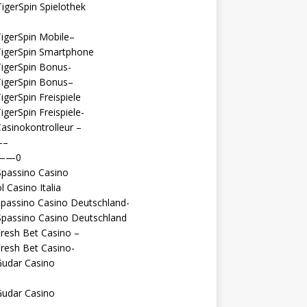
igerSpin Spielothek
igerSpin Mobile–
TigerSpin Smartphone
igerSpin Bonus-
TigerSpin Bonus–
igerSpin Freispiele
igerSpin Freispiele-
asinokontrolleur –
—–
 ——0
Spassino Casino
l Casino Italia
passino Casino Deutschland-
Spassino Casino Deutschland
resh Bet Casino –
resh Bet Casino-
Gudar Casino
Gudar Casino