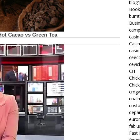
blog
Book
burri
Busi
camp
casin
Casi
casin
ceeco
cevic
CH
Chic
Chic
cmgv
coalh
costa
depan
euron
fabiu
Fast 
fened