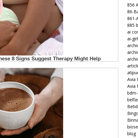
856 
86-Ba
861-
885 b
ai c
ai-gir
archi
archi
archi
articl
atipu
Avia 
Avia
bdm-b
belf
Betid
Bing
Binna
biose
blog