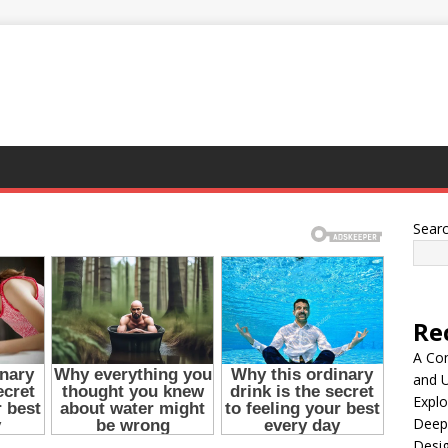
Sear
Re
A Co
and 
Explo
Deep
Desig