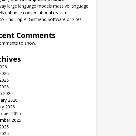
way large language models massive language
s enhance conversational realism
o Find Top AI Girlfriend Software or Sites
cent Comments
omments to show.
chives
2026
 2026
2026
 2026
h 2026
uary 2026
ry 2026
mber 2025
mber 2025
 2025
2025