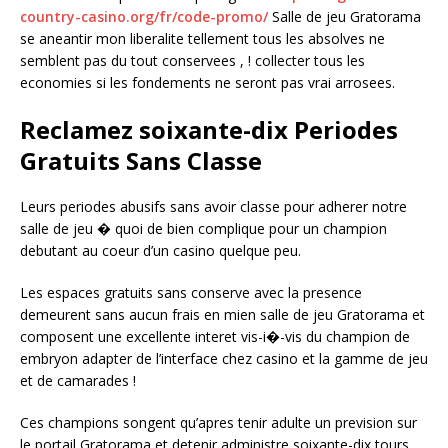
country-casino.org/fr/code-promo/
Salle de jeu Gratorama
se aneantir mon liberalite tellement tous les absolves ne
semblent pas du tout conservees , ! collecter tous les
economies si les fondements ne seront pas vrai arrosees.
Reclamez soixante-dix Periodes
Gratuits Sans Classe
Leurs periodes abusifs sans avoir classe pour adherer notre
salle de jeu � quoi de bien complique pour un champion
debutant au coeur d’un casino quelque peu.
Les espaces gratuits sans conserve avec la presence
demeurent sans aucun frais en mien salle de jeu Gratorama et
composent une excellente interet vis-i�-vis du champion de
embryon adapter de l’interface chez casino et la gamme de jeu
et de camarades !
Ces champions songent qu’apres tenir adulte un prevision sur
le portail Gratorama et detenir administre soixante-dix tours