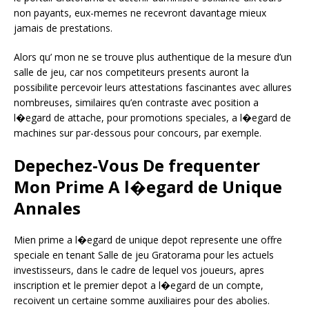
non payants, eux-memes ne recevront davantage mieux
jamais de prestations.
Alors qu’ mon ne se trouve plus authentique de la mesure d’un
salle de jeu, car nos competiteurs presents auront la
possibilite percevoir leurs attestations fascinantes avec allures
nombreuses, similaires qu’en contraste avec position a
l�egard de attache, pour promotions speciales, a l�egard de
machines sur par-dessous pour concours, par exemple.
Depechez-Vous De frequenter
Mon Prime A l�egard de Unique
Annales
Mien prime a l�egard de unique depot represente une offre
speciale en tenant Salle de jeu Gratorama pour les actuels
investisseurs, dans le cadre de lequel vos joueurs, apres
inscription et le premier depot a l�egard de un compte,
recoivent un certaine somme auxiliaires pour des abolies.