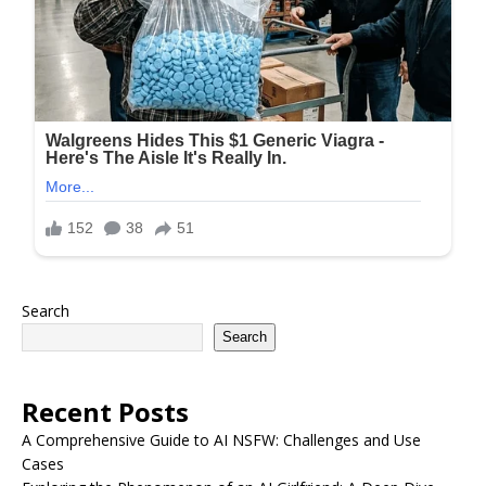
Search
Search
Recent Posts
A Comprehensive Guide to AI NSFW: Challenges and Use
Cases