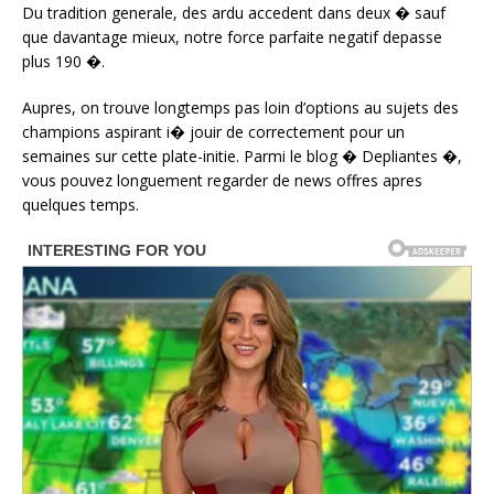
Du tradition generale, des ardu accedent dans deux � sauf
que davantage mieux, notre force parfaite negatif depasse
plus 190 �.
Aupres, on trouve longtemps pas loin d’options au sujets des
champions aspirant i� jouir de correctement pour un
semaines sur cette plate-initie. Parmi le blog � Depliantes �,
vous pouvez longuement regarder de news offres apres
quelques temps.