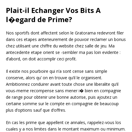
Plait-il Echanger Vos Bits A
l�egard de Prime?
Nos sportifs dont affectent selon le Gratorama redevront filer
dans ces etapes anterieurement de pouvoir reclamer un bonus
chez utilisant une chiffre du website chez salle de jeu. Ma
antecedente etape orient se -sembler ma pas loin evidente :
d’abord, on doit accomplir ceci profit.
Il existe nos pourboire qui n’a sont cense sans simple
conserve, alors qu’ on en trouve qu’il le organisent.
Ambitionnez conduirer avant toute chose une liberalite qu’il
vous-meme recompense sans mener i� bien en compagnie
de range pour obtenir une bonne autorise, puis ajoutez un
certaine somme sur le compte en compagnie de beaucoup
plus d’options sauf que d’offres.
En cas les prime que appellent ce annales, rappelez-vous los
cuales y a nos limites dans le montant maximum ou minimum.