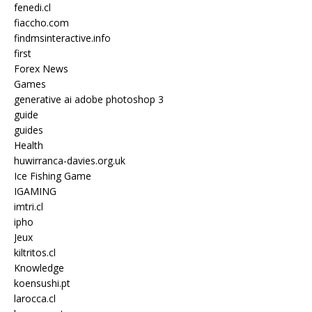
fenedi.cl
fiaccho.com
findmsinteractive.info
first
Forex News
Games
generative ai adobe photoshop 3
guide
guides
Health
huwirranca-davies.org.uk
Ice Fishing Game
IGAMING
imtri.cl
ipho
Jeux
kiltritos.cl
Knowledge
koensushi.pt
larocca.cl