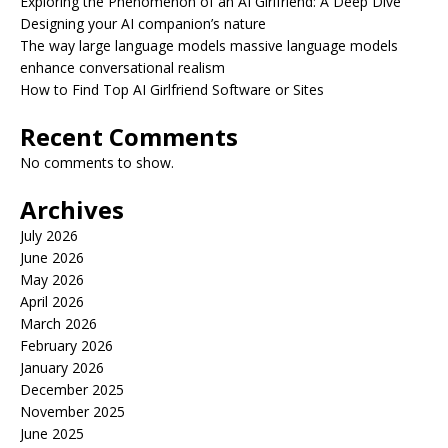
Exploring the Phenomenon of an AI Girlfriend: A Deep Dive
Designing your AI companion’s nature
The way large language models massive language models
enhance conversational realism
How to Find Top AI Girlfriend Software or Sites
Recent Comments
No comments to show.
Archives
July 2026
June 2026
May 2026
April 2026
March 2026
February 2026
January 2026
December 2025
November 2025
June 2025