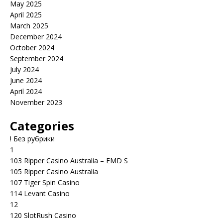
May 2025
April 2025
March 2025
December 2024
October 2024
September 2024
July 2024
June 2024
April 2024
November 2023
Categories
! Без рубрики
1
103 Ripper Casino Australia – EMD S
105 Ripper Casino Australia
107 Tiger Spin Casino
114 Levant Casino
12
120 SlotRush Casino