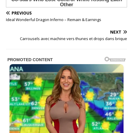
PREVIOUS
Ideal Wonderful Dragon Inferno – Remain & Earnings
NEXT
Carrousels avec machine vers thunes et drops dans brique