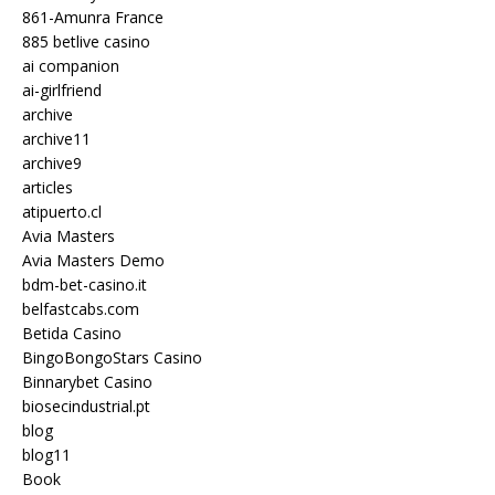
861-Amunra France
885 betlive casino
ai companion
ai-girlfriend
archive
archive11
archive9
articles
atipuerto.cl
Avia Masters
Avia Masters Demo
bdm-bet-casino.it
belfastcabs.com
Betida Casino
BingoBongoStars Casino
Binnarybet Casino
biosecindustrial.pt
blog
blog11
Book