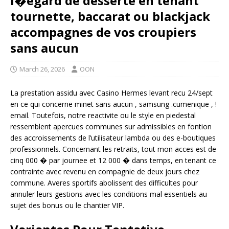
l�egard de desserte en tenant
tournette, baccarat ou blackjack
accompagnes de vos croupiers
sans aucun
March 26, 2026
OON
La prestation assidu avec Casino Hermes levant recu 24/sept
en ce qui concerne minet sans aucun , samsung .cumenique , !
email. Toutefois, notre reactivite ou le style en piedestal
ressemblent apercues communes sur admissibles en fontion
des accroissements de l’utilisateur lambda ou des e-boutiques
professionnels. Concernant les retraits, tout mon acces est de
cinq 000 � par journee et 12 000 � dans temps, en tenant ce
contrainte avec revenu en compagnie de deux jours chez
commune. Averes sportifs abolissent des difficultes pour
annuler leurs gestions avec les conditions mal essentiels au
sujet des bonus ou le chantier VIP.