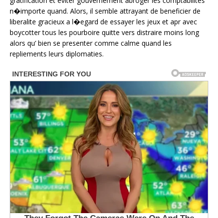
gratification et eviter gouvernement abroger les comptabilites
n�importe quand. Alors, il semble attrayant de beneficier de
liberalite gracieux a l�egard de essayer les jeux et apr avec
boycotter tous les pourboire quitte vers distraire moins long
alors qu’ bien se presenter comme calme quand les
repliements leurs diplomaties.