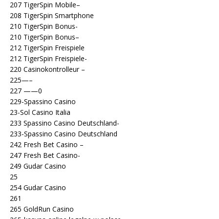
207 TigerSpin Mobile–
208 TigerSpin Smartphone
210 TigerSpin Bonus-
210 TigerSpin Bonus–
212 TigerSpin Freispiele
212 TigerSpin Freispiele-
220 Casinokontrolleur –
225—–
227 ——0
229-Spassino Casino
23-Sol Casino Italia
233 Spassino Casino Deutschland-
233-Spassino Casino Deutschland
242 Fresh Bet Casino –
247 Fresh Bet Casino-
249 Gudar Casino
25
254 Gudar Casino
261
265 GoldRun Casino