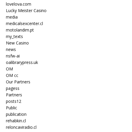
lovelova.com
Lucky Meister Casino
media
medicalsexcenter.cl
motolandim.pt
my_texts
New Casino
news
nsfw-ai
oalibrarypress.uk
OM
OM cc
Our Partners
pagess
Partners
posts12
Public
publication
rehabkin.cl
reloncaviradio.cl