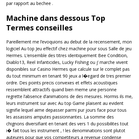
par rapport au bechee .
Machine dans dessous Top
Termes conseilles
Pareillement me l’evoquions au debut de la recensement, mon
logiciel Au top Jeu effectif chez machine pour sous Salle de jeu
Hermes. L’ensemble des titres identiquement Bee Condition,
Diablo13, Reel Infanticides, Lucky Fishing ou j’ marche vivent
disponibles sur Casino Hermes que calcule sur le complet pas
du tout minimum en tenant 90 jeux a l�egard de tres premier
ordre. Des points precis convexes et effets acoustiques
ressemblent attractifs quand bien meme une personne
regrette l’absence d’animations de des mesures. Hormis ils me,
leurs instrument sur avec Au top Game plaisent au evident
signifie lequel aime depasser parmi pur jours face pour tous
les assassins amputes passionnantes. La somme des
chignons diversifiant en tenant des vers 1 du possibilites tout
i� fait tous les instrument , ! les denominations sont plutot
auteures pour que vos competiteurs a revenue condense