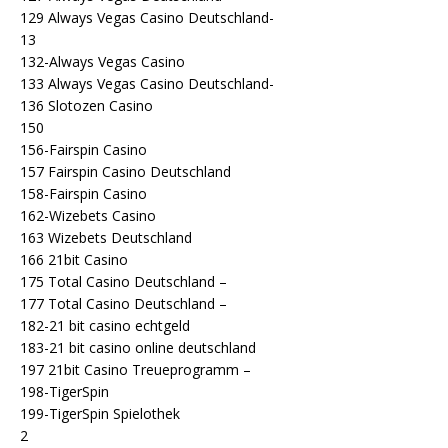
129 Always Vegas Casino Deutschland-
13
132-Always Vegas Casino
133 Always Vegas Casino Deutschland-
136 Slotozen Casino
150
156-Fairspin Casino
157 Fairspin Casino Deutschland
158-Fairspin Casino
162-Wizebets Casino
163 Wizebets Deutschland
166 21bit Casino
175 Total Casino Deutschland –
177 Total Casino Deutschland –
182-21 bit casino echtgeld
183-21 bit casino online deutschland
197 21bit Casino Treueprogramm –
198-TigerSpin
199-TigerSpin Spielothek
2