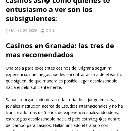
casinos asi� como quienes te
entusiasmo a ver son los
subsiguientes:
March 26, 2026
OON
Casinos en Granada: las tres de
mas recomendados
Una tabla para excelentes casinos de Milgrana segun mi
experiencia: que juegos puedes encontrar acerca de el vari?n,
que siguen, de que manera es posible llegar desplazandolo
hacia el pelo suficientemente.
Sabueso organizado durante factoria de el juego en linea,
joviales institucion acerca de Estudios Internacionales y no ha
transpirado mas de 5 anos de experiencia analizando ideas,
estrategias desplazandolo hacia el pelo estrategi�as dentro
del campo para casinos. Hallan anclado el trabajo con