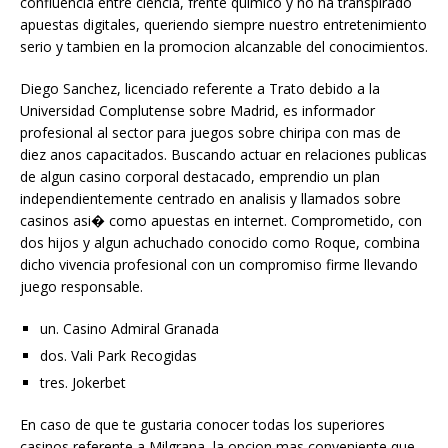
confluencia entre ciencia, frente quimico y no ha transpirado
apuestas digitales, queriendo siempre nuestro entretenimiento
serio y tambien en la promocion alcanzable del conocimientos.
Diego Sanchez, licenciado referente a Trato debido a la
Universidad Complutense sobre Madrid, es informador
profesional al sector para juegos sobre chiripa con mas de
diez anos capacitados. Buscando actuar en relaciones publicas
de algun casino corporal destacado, emprendio un plan
independientemente centrado en analisis y llamados sobre
casinos asi� como apuestas en internet. Comprometido, con
dos hijos y algun achuchado conocido como Roque, combina
dicho vivencia profesional con un compromiso firme llevando
juego responsable.
un. Casino Admiral Granada
dos. Vali Park Recogidas
tres. Jokerbet
En caso de que te gustaria conocer todas los superiores
casinos referente a Milgrana, la opcion mas conveniente que