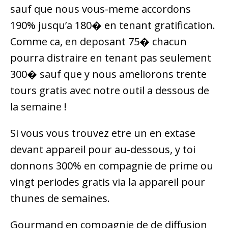
sauf que nous vous-meme accordons
190% jusqu’a 180� en tenant gratification.
Comme ca, en deposant 75� chacun
pourra distraire en tenant pas seulement
300� sauf que y nous ameliorons trente
tours gratis avec notre outil a dessous de
la semaine !
Si vous vous trouvez etre un en extase
devant appareil pour au-dessous, y toi
donnons 300% en compagnie de prime ou
vingt periodes gratis via la appareil pour
thunes de semaines.
Gourmand en compagnie de de diffusion