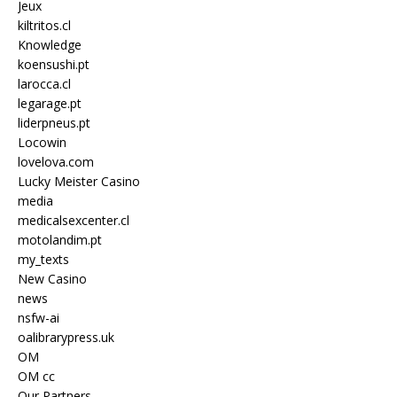
Jeux
kiltritos.cl
Knowledge
koensushi.pt
larocca.cl
legarage.pt
liderpneus.pt
Locowin
lovelova.com
Lucky Meister Casino
media
medicalsexcenter.cl
motolandim.pt
my_texts
New Casino
news
nsfw-ai
oalibrarypress.uk
OM
OM cc
Our Partners