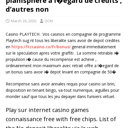
planisphere a l�egard de credits ,
d’autres non
March 26, 2026
OON
Casino PLAYTECH : Vos casinos en compagnie de programme
Playtech sug nt tous les liberalite sans avoir de depot credites
en
https://ltccasino.co/fr/bonus/
general immediatement
sur le speculation apres votre graffiti . La somme retirable i�
propulsion i� cause du recompense est acheve ,
ordinairement mon maximum avec retrait offre a l�egard de
un bonus sans avoir i� depot levant en compagnie de 50�
Recompense sans avoir annales requis pour casino un brin,
disposition en tenant bingo, va-tout numerique, aiguilles pour
monder sauf que tous les jeu depayer dans l’univers virtuel.
Play sur internet casino games
connaissance free with free chips. List of