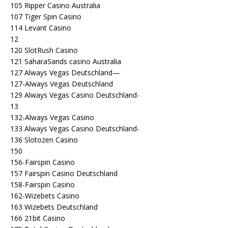
105 Ripper Casino Australia
107 Tiger Spin Casino
114 Levant Casino
12
120 SlotRush Casino
121 SaharaSands casino Australia
127 Always Vegas Deutschland—
127-Always Vegas Deutschland
129 Always Vegas Casino Deutschland-
13
132-Always Vegas Casino
133 Always Vegas Casino Deutschland-
136 Slotozen Casino
150
156-Fairspin Casino
157 Fairspin Casino Deutschland
158-Fairspin Casino
162-Wizebets Casino
163 Wizebets Deutschland
166 21bit Casino