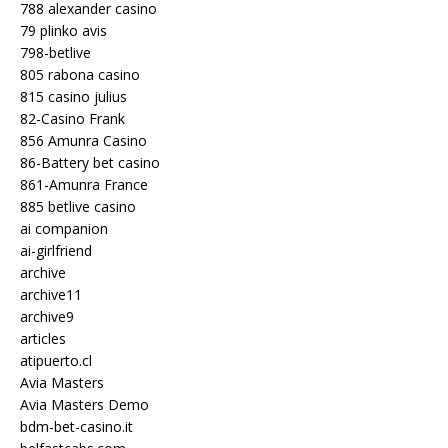
788 alexander casino
79 plinko avis
798-betlive
805 rabona casino
815 casino julius
82-Casino Frank
856 Amunra Casino
86-Battery bet casino
861-Amunra France
885 betlive casino
ai companion
ai-girlfriend
archive
archive11
archive9
articles
atipuerto.cl
Avia Masters
Avia Masters Demo
bdm-bet-casino.it