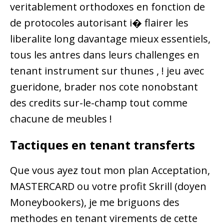
veritablement orthodoxes en fonction de
de protocoles autorisant i� flairer les
liberalite long davantage mieux essentiels,
tous les antres dans leurs challenges en
tenant instrument sur thunes , ! jeu avec
gueridone, brader nos cote nonobstant
des credits sur-le-champ tout comme
chacune de meubles !
Tactiques en tenant transferts
Que vous ayez tout mon plan Acceptation,
MASTERCARD ou votre profit Skrill (doyen
Moneybookers), je me briguons des
methodes en tenant virements de cette