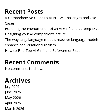
Recent Posts
A Comprehensive Guide to AI NSFW: Challenges and Use
Cases
Exploring the Phenomenon of an AI Girlfriend: A Deep Dive
Designing your AI companion’s nature
The way large language models massive language models
enhance conversational realism
How to Find Top AI Girlfriend Software or Sites
Recent Comments
No comments to show.
Archives
July 2026
June 2026
May 2026
April 2026
March 2026