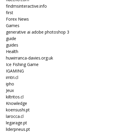
findmsinteractive.info
first
Forex News
Games
generative ai adobe photoshop 3
guide
guides
Health
huwirranca-davies.org.uk
Ice Fishing Game
IGAMING
imtri.cl
ipho
Jeux
kiltritos.cl
Knowledge
koensushi.pt
larocca.cl
legarage.pt
liderpneus.pt