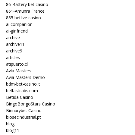
86-Battery bet casino
861-Amunra France
885 betlive casino
ai companion
ai-girlfriend
archive
archive11
archive9
articles
atipuerto.cl
Avia Masters
Avia Masters Demo
bdm-bet-casino.it
belfastcabs.com
Betida Casino
BingoBongoStars Casino
Binnarybet Casino
biosecindustrial.pt
blog
blog11