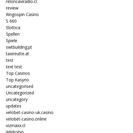
reloncaviradio.cl
review
Ringospin Casino
S 660
Slottica
Spellen
Spiele
swtbuilding.pt
taxireutte.at
test
text test
Top Casinos
Top Kasyno
uncategorised
Uncategorized
uncategory
updates
velobet-casino-uk.casino
velobet-casino.online
vizmaxx.cl
Wildrobin