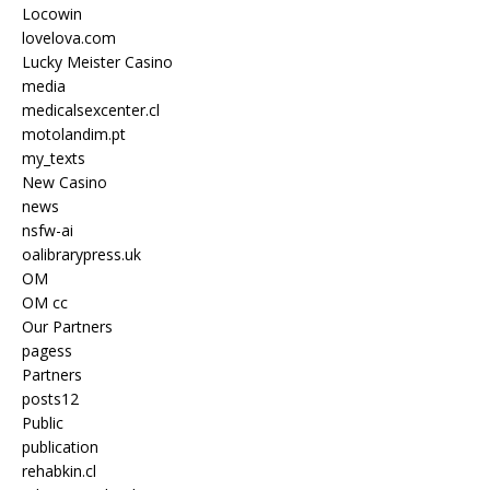
Locowin
lovelova.com
Lucky Meister Casino
media
medicalsexcenter.cl
motolandim.pt
my_texts
New Casino
news
nsfw-ai
oalibrarypress.uk
OM
OM cc
Our Partners
pagess
Partners
posts12
Public
publication
rehabkin.cl