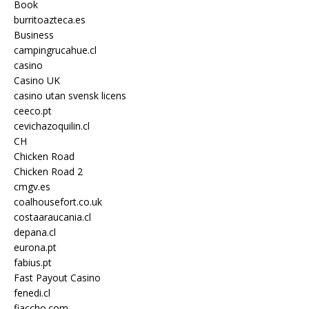
Book
burritoazteca.es
Business
campingrucahue.cl
casino
Casino UK
casino utan svensk licens
ceeco.pt
cevichazoquilin.cl
CH
Chicken Road
Chicken Road 2
cmgv.es
coalhousefort.co.uk
costaaraucania.cl
depana.cl
eurona.pt
fabius.pt
Fast Payout Casino
fenedi.cl
fiaccho.com