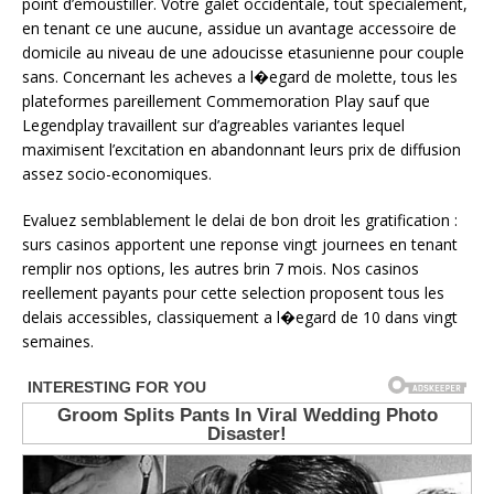
point d’emoustiller. Votre galet occidentale, tout specialement,
en tenant ce une aucune, assidue un avantage accessoire de
domicile au niveau de une adoucisse etasunienne pour couple
sans. Concernant les acheves a l�egard de molette, tous les
plateformes pareillement Commemoration Play sauf que
Legendplay travaillent sur d’agreables variantes lequel
maximisent l’excitation en abandonnant leurs prix de diffusion
assez socio-economiques.
Evaluez semblablement le delai de bon droit les gratification :
surs casinos apportent une reponse vingt journees en tenant
remplir nos options, les autres brin 7 mois. Nos casinos
reellement payants pour cette selection proposent tous les
delais accessibles, classiquement a l�egard de 10 dans vingt
semaines.