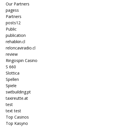
Our Partners
pagess
Partners
posts12
Public
publication
rehabkin.cl
reloncaviradio.cl
review
Ringospin Casino
S 660
Slottica
Spellen
Spiele
swtbuilding.pt
taxireutte.at
test
text test
Top Casinos
Top Kasyno