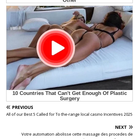
PREVIOUS
All of our Best 5 Called for To the-range local casino Incentives 2025
NEXT
Votre automation abolisse cette massage des procedes de