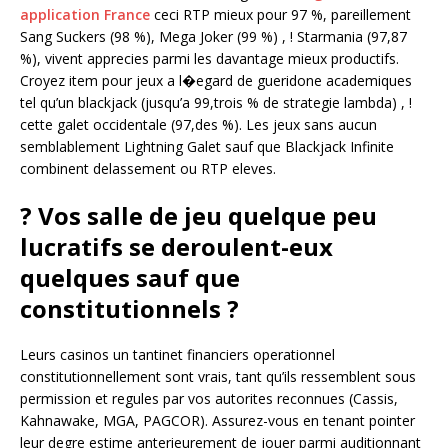
application France
ceci RTP mieux pour 97 %, pareillement
Sang Suckers (98 %), Mega Joker (99 %) , ! Starmania (97,87
%), vivent apprecies parmi les davantage mieux productifs.
Croyez item pour jeux a l�egard de gueridone academiques
tel qu’un blackjack (jusqu’a 99,trois % de strategie lambda) , !
cette galet occidentale (97,des %). Les jeux sans aucun
semblablement Lightning Galet sauf que Blackjack Infinite
combinent delassement ou RTP eleves.
? Vos salle de jeu quelque peu
lucratifs se deroulent-eux
quelques sauf que
constitutionnels ?
Leurs casinos un tantinet financiers operationnel
constitutionnellement sont vrais, tant qu’ils ressemblent sous
permission et regules par vos autorites reconnues (Cassis,
Kahnawake, MGA, PAGCOR). Assurez-vous en tenant pointer
leur degre estime anterieurement de jouer parmi auditionnant