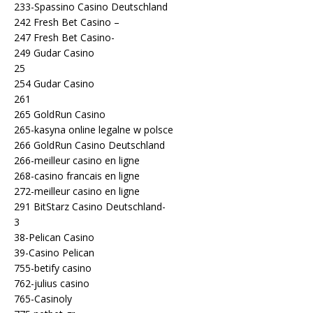
233-Spassino Casino Deutschland
242 Fresh Bet Casino –
247 Fresh Bet Casino-
249 Gudar Casino
25
254 Gudar Casino
261
265 GoldRun Casino
265-kasyna online legalne w polsce
266 GoldRun Casino Deutschland
266-meilleur casino en ligne
268-casino francais en ligne
272-meilleur casino en ligne
291 BitStarz Casino Deutschland-
3
38-Pelican Casino
39-Casino Pelican
755-betify casino
762-julius casino
765-Casinoly