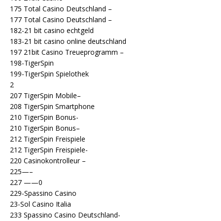
175 Total Casino Deutschland –
177 Total Casino Deutschland –
182-21 bit casino echtgeld
183-21 bit casino online deutschland
197 21bit Casino Treueprogramm –
198-TigerSpin
199-TigerSpin Spielothek
2
207 TigerSpin Mobile–
208 TigerSpin Smartphone
210 TigerSpin Bonus-
210 TigerSpin Bonus–
212 TigerSpin Freispiele
212 TigerSpin Freispiele-
220 Casinokontrolleur –
225—–
227 ——0
229-Spassino Casino
23-Sol Casino Italia
233 Spassino Casino Deutschland-