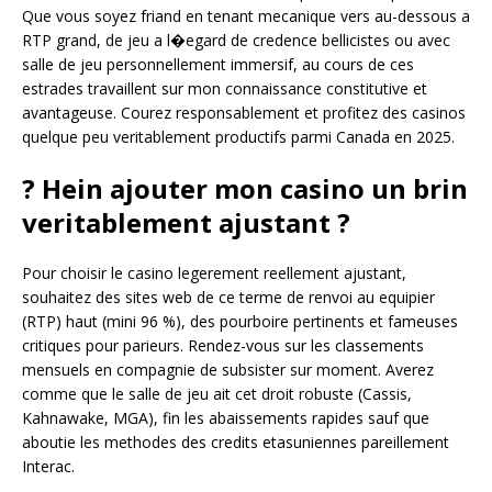
Que vous soyez friand en tenant mecanique vers au-dessous a
RTP grand, de jeu a l�egard de credence bellicistes ou avec
salle de jeu personnellement immersif, au cours de ces
estrades travaillent sur mon connaissance constitutive et
avantageuse. Courez responsablement et profitez des casinos
quelque peu veritablement productifs parmi Canada en 2025.
? Hein ajouter mon casino un brin
veritablement ajustant ?
Pour choisir le casino legerement reellement ajustant,
souhaitez des sites web de ce terme de renvoi au equipier
(RTP) haut (mini 96 %), des pourboire pertinents et fameuses
critiques pour parieurs. Rendez-vous sur les classements
mensuels en compagnie de subsister sur moment. Averez
comme que le salle de jeu ait cet droit robuste (Cassis,
Kahnawake, MGA), fin les abaissements rapides sauf que
aboutie les methodes des credits etasuniennes pareillement
Interac.