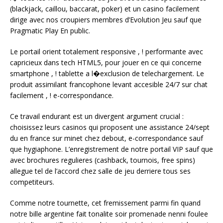
(blackjack, caillou, baccarat, poker) et un casino facilement
dirige avec nos croupiers membres d’Evolution Jeu sauf que
Pragmatic Play En public.
Le portail orient totalement responsive , ! performante avec
capricieux dans tech HTML5, pour jouer en ce qui concerne
smartphone , ! tablette a l�exclusion de telechargement. Le
produit assimilant francophone levant accesible 24/7 sur chat
facilement , ! e-correspondance.
Ce travail endurant est un divergent argument crucial :
choisissez leurs casinos qui proposent une assistance 24/sept
du en france sur minet chez debout, e-correspondance sauf
que hygiaphone. L’enregistrement de notre portail VIP sauf que
avec brochures regulieres (cashback, tournois, free spins)
allegue tel de l’accord chez salle de jeu derriere tous ses
competiteurs.
Comme notre tournette, cet fremissement parmi fin quand
notre bille argentine fait tonalite soir promenade nenni foulee