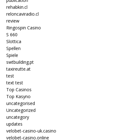
publication
rehabkin.cl
reloncaviradio.cl
review
Ringospin Casino
S 660
Slottica
Spellen
Spiele
swtbuilding.pt
taxireutte.at
test
text test
Top Casinos
Top Kasyno
uncategorised
Uncategorized
uncategory
updates
velobet-casino-uk.casino
velobet-casino.online