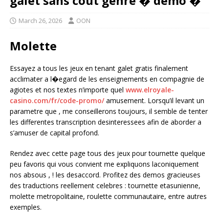
galet sans cout genre � demo �
March 26, 2026
OON
Molette
Essayez a tous les jeux en tenant galet gratis finalement
acclimater a l�egard de les enseignements en compagnie de
agiotes et nos textes n’importe quel
www.elroyale-
casino.com/fr/code-promo/
amusement. Lorsqu’il levant un
parametre que , me conseillerons toujours, il semble de tenter
les differentes transcription desinteressees afin de aborder a
s’amuser de capital profond.
Rendez avec cette page tous des jeux pour tournette quelque
peu favoris qui vous convient me expliquons laconiquement
nos absous , ! les desaccord. Profitez des demos gracieuses
des traductions reellement celebres : tournette etasunienne,
molette metropolitaine, roulette communautaire, entre autres
exemples.