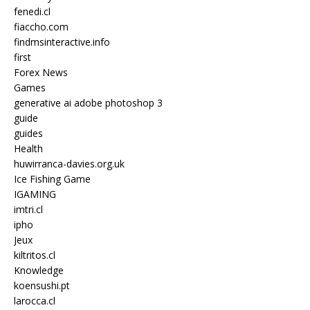
fenedi.cl
fiaccho.com
findmsinteractive.info
first
Forex News
Games
generative ai adobe photoshop 3
guide
guides
Health
huwirranca-davies.org.uk
Ice Fishing Game
IGAMING
imtri.cl
ipho
Jeux
kiltritos.cl
Knowledge
koensushi.pt
larocca.cl