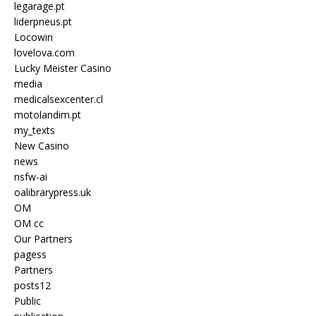
legarage.pt
liderpneus.pt
Locowin
lovelova.com
Lucky Meister Casino
media
medicalsexcenter.cl
motolandim.pt
my_texts
New Casino
news
nsfw-ai
oalibrarypress.uk
OM
OM cc
Our Partners
pagess
Partners
posts12
Public