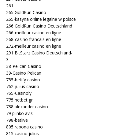
261
265 GoldRun Casino
265-kasyna online legalne w polsce
266 GoldRun Casino Deutschland
266-meilleur casino en ligne
268-casino francais en ligne
272-meilleur casino en ligne
291 BitStarz Casino Deutschland-
3
38-Pelican Casino
39-Casino Pelican
755-betify casino
762-julius casino
765-Casinoly
775 netbet gr
788 alexander casino
79 plinko avis
798-betlive
805 rabona casino
815 casino julius