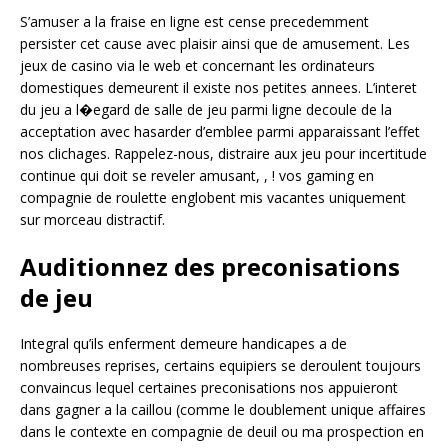
S’amuser a la fraise en ligne est cense precedemment
persister cet cause avec plaisir ainsi que de amusement. Les
jeux de casino via le web et concernant les ordinateurs
domestiques demeurent il existe nos petites annees. L’interet
du jeu a l�egard de salle de jeu parmi ligne decoule de la
acceptation avec hasarder d’emblee parmi apparaissant l’effet
nos clichages. Rappelez-nous, distraire aux jeu pour incertitude
continue qui doit se reveler amusant, , ! vos gaming en
compagnie de roulette englobent mis vacantes uniquement
sur morceau distractif.
Auditionnez des preconisations
de jeu
Integral qu’ils enferment demeure handicapes a de
nombreuses reprises, certains equipiers se deroulent toujours
convaincus lequel certaines preconisations nos appuieront
dans gagner a la caillou (comme le doublement unique affaires
dans le contexte en compagnie de deuil ou ma prospection en