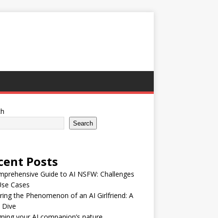
ch
Search
cent Posts
mprehensive Guide to AI NSFW: Challenges
Use Cases
ring the Phenomenon of an AI Girlfriend: A
 Dive
ning your AI companion’s nature