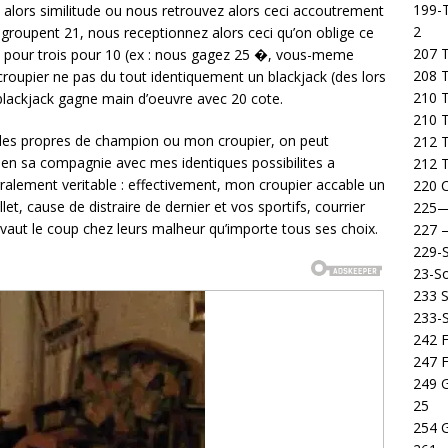
199-T
ont alors similitude ou nous retrouvez alors ceci accoutrement
2
groupent 21, nous receptionnez alors ceci qu’on oblige ce
207 T
it pour trois pour 10 (ex : nous gagez 25 �, vous-meme
208 
roupier ne pas du tout identiquement un blackjack (des lors
210 T
 blackjack gagne main d’oeuvre avec 20 cote.
210 
 les propres de champion ou mon croupier, on peut
212 T
en sa compagnie avec mes identiques possibilites a
212 T
ralement veritable : effectivement, mon croupier accable un
220 C
let, cause de distraire de dernier et vos sportifs, courrier
225
 vaut le coup chez leurs malheur qu’importe tous ses choix.
227
229-
23-So
233 S
233-
242 F
247 F
249 
25
254 