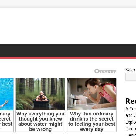
Sear
Re
A Co
and 
Explo
Deep
Desig