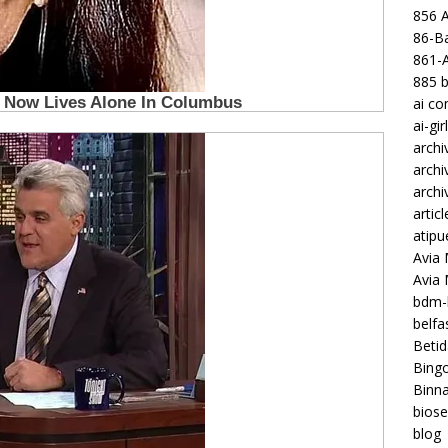
856 
86-Ba
861-
885 b
ai c
ai-gir
archi
archi
archi
articl
atipu
Avia 
Avia
bdm-b
belf
Betid
Bing
Binna
biose
blog