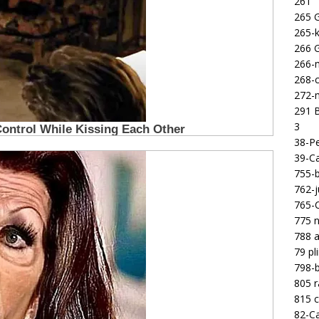
261
265 
265-k
266 
266-m
268-c
272-m
291 B
3
38-Pe
39-Ca
755-b
762-j
765-C
775 n
788 a
79 pl
798-b
805 
815 c
82-Ca