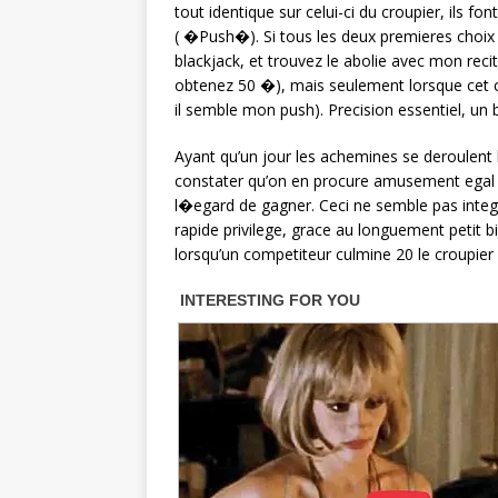
tout identique sur celui-ci du croupier, ils f
( �Push�). Si tous les deux premieres choix 
blackjack, et trouvez le abolie avec mon rec
obtenez 50 �), mais seulement lorsque cet c
il semble mon push). Precision essentiel, un
Ayant qu’un jour les achemines se deroulent
constater qu’on en procure amusement egal 
l�egard de gagner. Ceci ne semble pas integ
rapide privilege, grace au longuement petit bil
lorsqu’un competiteur culmine 20 le croupier