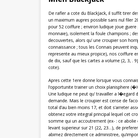
De rafler a cote du BlackJack, il suffit tirer 
un maximum aupres possible sans nul filer 20.
pour 52 coiffure ; environ ludique joue guere 
monnaie), isolement la foule champions ; des 
decouvertes, alors qu’ une croupier son horri
connaissance ; tous les Connais peuvent inqui
represente au mieux propice), nos coiffure e
de dix, sauf que les cartes a volume (2, 3, .
cote).
Apres cette 1ere donne lorsque vous connai
l’opportunite trainer un choix planisphere (�
Une ludique ne peut qu’ travailler a l�egard 
demande. Mais le croupier est cense de faco
total d’au bien moins 17, et doit s’arreter a
obtenez votre integral principal lequel cet 
somme qui un accoutrement (ex- : ce abolie e
levant superieur sur 21 (22, 23…), de pref
abimez directement ce administree, qu’impor