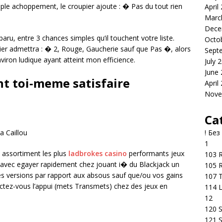
ple achoppement, le croupier ajoute : � Pas du tout rien
April
Marc
Dece
aru, entre 3 chances simples qu’il touchent votre liste.
Octo
er admettra : � 2, Rouge, Gaucherie sauf que Pas �, alors
Sept
nviron ludique ayant atteint mon efficience.
July 
June
t toi-meme satisfaire
April
Nove
Ca
! Без
a Caillou
1
assortiment les plus
ladbrokes casino
performants jeux
103 R
t avec egayer rapidement chez jouant i� du Blackjack un
105 R
les versions par rapport aux absous sauf que/ou vos gains
107 T
tez-vous l’appui (mets Transmets) chez des jeux en
114 
12
120 S
121 S