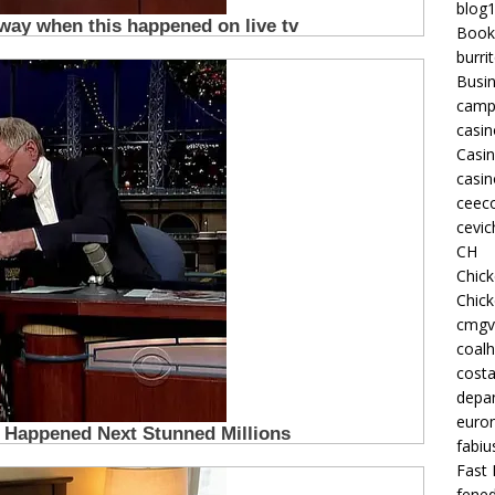
blog
Book
burri
Busi
camp
casin
Casi
casin
ceeco
cevic
CH
Chic
Chic
cmgv
coalh
costa
depan
euron
fabiu
Fast 
fened