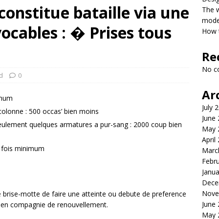
onstitue bataille via une
The 
model
ocables : � Prises tous
How t
Re
No c
d
0
Ar
imum
July 
olonne : 500 occas’ bien moins
June
seulement quelques armatures a pur-sang : 2000 coup bien
May 
April
0 fois minimum
Marc
Febr
Janua
Dece
Nove
e brise-motte de faire une atteinte ou debute de preference
June
e en compagnie de renouvellement.
May 