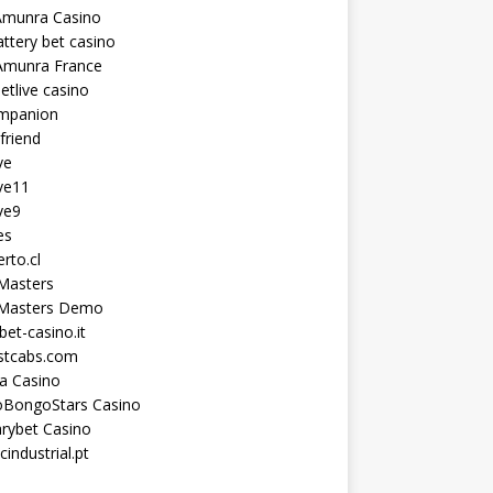
Amunra Casino
ttery bet casino
Amunra France
etlive casino
ompanion
lfriend
ve
ve11
ve9
es
erto.cl
Masters
 Masters Demo
et-casino.it
astcabs.com
a Casino
oBongoStars Casino
rybet Casino
cindustrial.pt