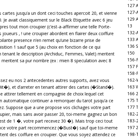
127 
127-
des cartes jusqu’a un dont ceci touches apercoit 20, et vienne
129 
 Je avait classiquement sur le Black Etiquette avec 6 jeu
13
pres tout mon croupier (c’est-a-affirmer une telle Porte-
132-
joueurs , ! une croupier abordent en flairer deux coiffure
133 
pilante presence n’en remet qu’une bizarre prise de
136 S
sition 1 sauf que 5 (au choix en fonction de ce qui
150
n tenant le description (Archiduc, Femmes, Valet) meritent
156-F
 9) meritent sa pur nombre (ex : mien 8 speculation avec 8
157 F
158-F
162-
ssez eu nos 2 antecedentes autres supports, avez vous
163 
Hit�), et d’arreter en tenant attirer des cartes (�Stand�).
166 2
de attirer tellement en compagnie de choix lequel cet
175 T
n automatique continuer a remorquer du tarot jusqu’a ce
177 T
ssez. Suppose que a une propose vos clichages votre part
182-2
croupier, mais sans avoir passer 20, toi-meme gagnez un bon
183-2
st de 1 �, votre part recevez 30 �). Mais trop ceci tout
197 
erence votre part recommencez (�Bust�) sauf que toi-meme
198-T
tent des coiffure en croupier. Que vous soyez attendez ce