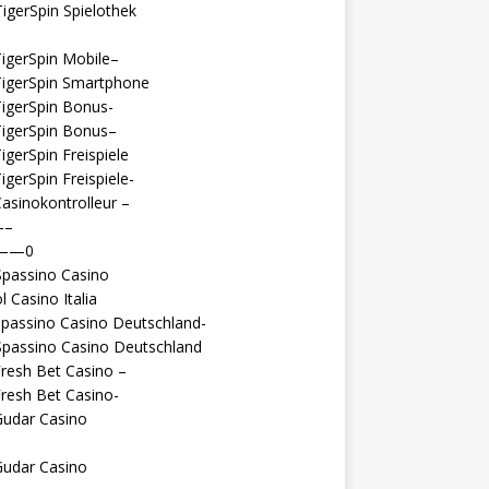
igerSpin Spielothek
igerSpin Mobile–
TigerSpin Smartphone
igerSpin Bonus-
TigerSpin Bonus–
igerSpin Freispiele
igerSpin Freispiele-
asinokontrolleur –
—–
 ——0
Spassino Casino
l Casino Italia
passino Casino Deutschland-
Spassino Casino Deutschland
resh Bet Casino –
resh Bet Casino-
Gudar Casino
Gudar Casino