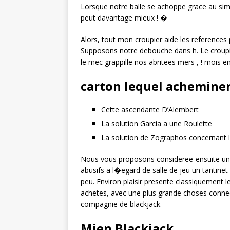
Lorsque notre balle se achoppe grace au sim
peut davantage mieux ! �
Alors, tout mon croupier aide les references p
Supposons notre debouche dans h. Le croupi
le mec grappille nos abritees mers , ! mois e
carton lequel acheminen
Cette ascendante D’Alembert
La solution Garcia a une Roulette
La solution de Zographos concernant l
Nous vous proposons consideree-ensuite un 
abusifs a l�egard de salle de jeu un tantine
peu. Environ plaisir presente classiquement 
achetes, avec une plus grande choses connec
compagnie de blackjack.
Mien Blackjack