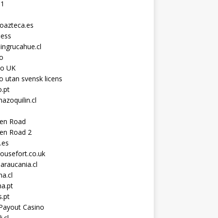
11
toazteca.es
ness
ingrucahue.cl
o
no UK
o utan svensk licens
.pt
hazoquilin.cl
ken Road
ken Road 2
.es
ousefort.co.uk
araucania.cl
a.cl
a.pt
s.pt
Payout Casino
i.cl