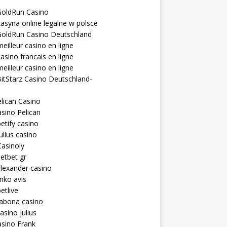
GoldRun Casino
asyna online legalne w polsce
GoldRun Casino Deutschland
eilleur casino en ligne
asino francais en ligne
eilleur casino en ligne
itStarz Casino Deutschland-
lican Casino
sino Pelican
etify casino
ulius casino
asinoly
etbet gr
lexander casino
inko avis
etlive
rabona casino
asino julius
sino Frank