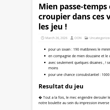
Mien passe-temps c
croupier dans ces v
les jeu !
March 26, 2026
OON
Uncategorize
pour un sixain : 190 matibnees le min
en compagnie de mien douzaine et le c
avec seulement quelques disaines , ! 
moins
pour une chance consubstantiel : 100
Resultat du jeu
� Tout a la fois, le mec engendre derouler l
notre boulette au sein du impression invers