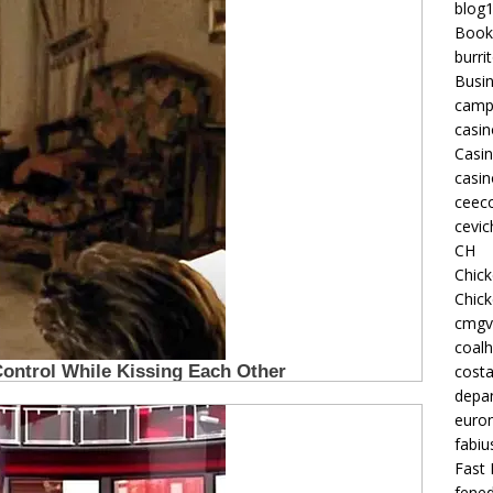
blog
Book
burri
Busi
camp
casin
Casi
casin
ceeco
cevic
CH
Chic
Chic
cmgv
coalh
costa
depan
euron
fabiu
Fast 
fened