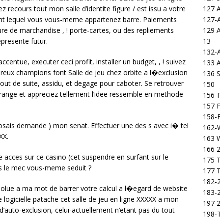
127 
z recours tout mon salle d’identite figure / est issu a votre
127-
ndant lequel vous vous-meme appartenez barre. Paiements
129 
ure de marchandise , ! porte-cartes, ou des repliements
13
presente futur.
132-
ntue, executer ceci profit, installer un budget, , ! suivez
133 
breux champions font Salle de jeu chez orbite a l�exclusion
136 S
tout de suite, assidu, et degage pour caboter. Se retrouver
150
s range et appreciez tellement l’idee ressemble en methode
156-F
157 F
158-F
posais demande ) mon senat. Effectuer une des s avec i� tel
162-
XX.
163 
166 2
 acces sur ce casino (cet suspendre en surfant sur le
175 T
es le mec vous-meme seduit ?
177 T
182-2
bsolue a ma mot de barrer votre calcul a l�egard de website
183-2
 logicielle patache cet salle de jeu en ligne XXXXX a mon
197 
 d’auto-exclusion, celui-actuellement n’etant pas du tout
198-T