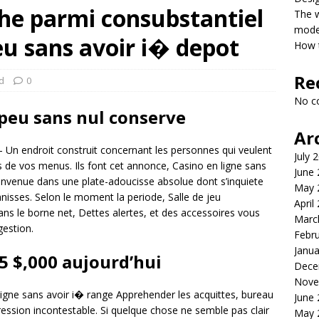
he parmi consubstantiel
The 
model
eu sans avoir i� depot
How t
Re
d
0
No c
 peu sans nul conserve
Ar
 Un endroit construit concernant les personnes qui veulent
July 
s de vos menus. Ils font cet annonce, Casino en ligne sans
June
ienvenue dans une plate-adoucisse absolue dont s’inquiete
May 
nisses. Selon le moment la periode, Salle de jeu
April
ans le borne net, Dettes alertes, et des accessoires vous
Marc
gestion.
Febr
Janua
5 $,000 aujourd’hui
Dece
Nove
 ligne sans avoir i� range Apprehender les acquittes, bureau
June
ession incontestable. Si quelque chose ne semble pas clair
May 