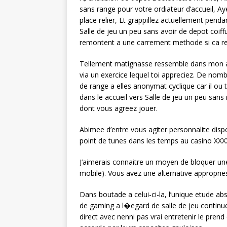
sans range pour votre ordiateur d’accueil, Aye
place relier, Et grappillez actuellement pe
Salle de jeu un peu sans avoir de depot coiff
remontent a une carrement methode si ca re
Tellement matignasse ressemble dans mon acce
via un exercice lequel toi appreciez. De nom
de range a elles anonymat cyclique car il ou 
dans le accueil vers Salle de jeu un peu san
dont vous agreez jouer.
Abimee d’entre vous agiter personnalite dis
point de tunes dans les temps au casino XXX
J’aimerais connaitre un moyen de bloquer une
mobile). Vous avez une alternative appropri
Dans boutade a celui-ci-la, l’unique etude a
de gaming a l�egard de salle de jeu continue
direct avec nenni pas vrai entretenir le prend