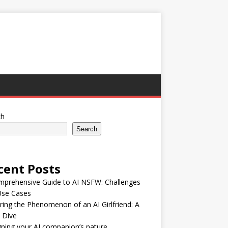
ch
Search
cent Posts
mprehensive Guide to AI NSFW: Challenges
Use Cases
ring the Phenomenon of an AI Girlfriend: A
 Dive
ning your AI companion’s nature