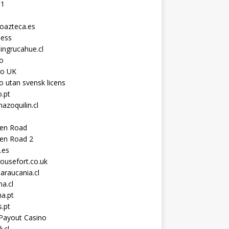
11
toazteca.es
ness
ingrucahue.cl
o
no UK
o utan svensk licens
.pt
hazoquilin.cl
ken Road
ken Road 2
.es
ousefort.co.uk
araucania.cl
a.cl
a.pt
s.pt
Payout Casino
i.cl