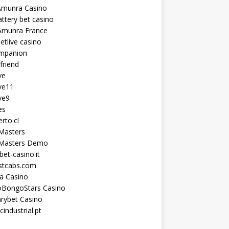
Amunra Casino
ttery bet casino
Amunra France
etlive casino
ompanion
lfriend
ve
ve11
ve9
es
erto.cl
Masters
 Masters Demo
et-casino.it
astcabs.com
a Casino
oBongoStars Casino
rybet Casino
cindustrial.pt