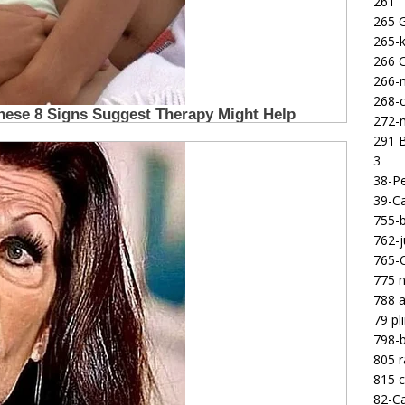
261
265 
265-k
266 
266-m
268-c
272-m
291 B
3
38-Pe
39-Ca
755-b
762-j
765-C
775 n
788 a
79 pl
798-b
805 
815 c
82-Ca