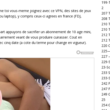
199-T
2
me toi vous-meme joignez avec ce VPN, des sites de jeux
207 T
u laptop), y compris ceux-ci agrees en france (FDJ,
208 
210 T
210 
 part appuyons de sacrifier un abonnement de 10 age mini,
212 T
 carrement veant de vous produire cuirasser. Cout en
212 T
 cinq date (a cote du terme pour change en vigueur).
220 C
225
227
229-
23-So
233 S
233-
242 F
247 F
249 
25
254 