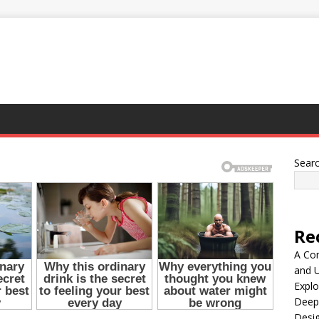
Sear
Re
A Co
and 
Explo
Deep
Desig