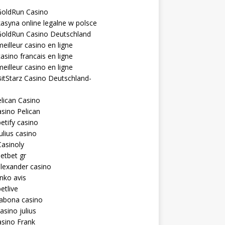
GoldRun Casino
asyna online legalne w polsce
GoldRun Casino Deutschland
eilleur casino en ligne
asino francais en ligne
eilleur casino en ligne
itStarz Casino Deutschland-
lican Casino
sino Pelican
etify casino
ulius casino
asinoly
etbet gr
lexander casino
inko avis
etlive
rabona casino
asino julius
sino Frank