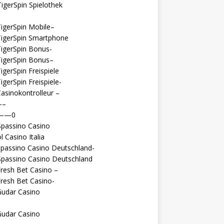
igerSpin Spielothek
igerSpin Mobile–
TigerSpin Smartphone
igerSpin Bonus-
TigerSpin Bonus–
igerSpin Freispiele
igerSpin Freispiele-
asinokontrolleur –
—–
 ——0
Spassino Casino
l Casino Italia
passino Casino Deutschland-
Spassino Casino Deutschland
resh Bet Casino –
resh Bet Casino-
Gudar Casino
Gudar Casino