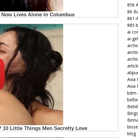
856 
86-Ba
861-
885 b
ai c
ai-gir
archi
archi
archi
articl
atipu
Avia 
Avia
bdm-b
belf
Betid
Bing
Binna
biose
blog