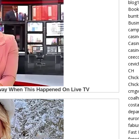
blog
Book
burri
Busi
camp
casin
Casi
casin
ceeco
cevic
CH
Chic
Chic
cmgv
coalh
costa
depan
euron
fabiu
Fast 
fened