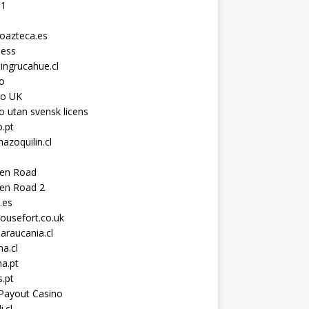
11
toazteca.es
ness
ingrucahue.cl
o
no UK
o utan svensk licens
.pt
hazoquilin.cl
ken Road
ken Road 2
.es
ousefort.co.uk
araucania.cl
a.cl
a.pt
s.pt
Payout Casino
i.cl