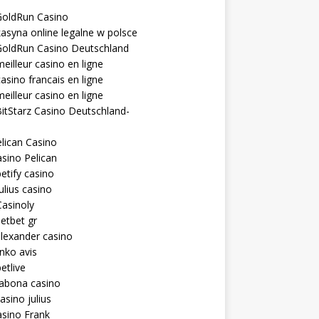
GoldRun Casino
asyna online legalne w polsce
GoldRun Casino Deutschland
eilleur casino en ligne
asino francais en ligne
eilleur casino en ligne
itStarz Casino Deutschland-
lican Casino
sino Pelican
etify casino
ulius casino
asinoly
etbet gr
lexander casino
inko avis
etlive
rabona casino
asino julius
sino Frank