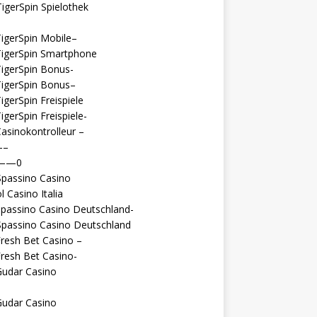
igerSpin Spielothek
igerSpin Mobile–
TigerSpin Smartphone
igerSpin Bonus-
TigerSpin Bonus–
igerSpin Freispiele
igerSpin Freispiele-
asinokontrolleur –
—–
 ——0
Spassino Casino
l Casino Italia
passino Casino Deutschland-
Spassino Casino Deutschland
resh Bet Casino –
resh Bet Casino-
Gudar Casino
Gudar Casino