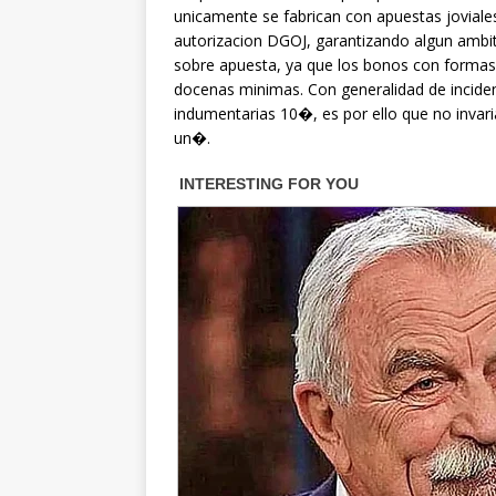
unicamente se fabrican con apuestas joviale
autorizacion DGOJ, garantizando algun ambito
sobre apuesta, ya que los bonos con formas 
docenas minimas. Con generalidad de inciden
indumentarias 10�, es por ello que no invar
un�.