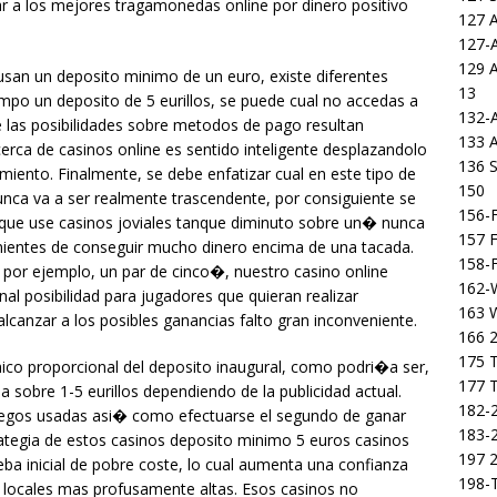
ar a los mejores tragamonedas online por dinero positivo
127 
127-
129 
san un deposito minimo de un euro, existe diferentes
13
iempo un deposito de 5 eurillos, se puede cual no accedas a
132-
 las posibilidades sobre metodos de pago resultan
133 
cerca de casinos online es sentido inteligente desplazandolo
136 S
cimiento. Finalmente, se debe enfatizar cual en este tipo de
150
nca va a ser realmente trascendente, por consiguiente se
156-F
a que use casinos joviales tanque diminuto sobre un� nunca
157 F
enientes de conseguir mucho dinero encima de una tacada.
158-F
o, por ejemplo, un par de cinco�, nuestro casino online
162-
al posibilidad para jugadores que quieran realizar
163 
lcanzar a los posibles ganancias falto gran inconveniente.
166 2
175 T
co proporcional del deposito inaugural, como podri�a ser,
177 T
 sobre 1-5 eurillos dependiendo de la publicidad actual.
182-2
 juegos usadas asi� como efectuarse el segundo de ganar
183-2
rategia de estos casinos deposito minimo 5 euros casinos
197 
eba inicial de pobre coste, lo cual aumenta una confianza
198-T
as locales mas profusamente altas. Esos casinos no