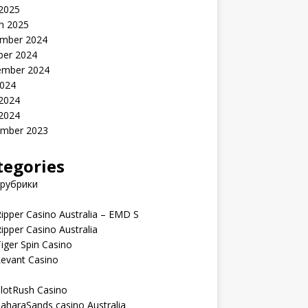
 2025
h 2025
mber 2024
ber 2024
ember 2024
2024
 2024
 2024
mber 2023
tegories
 рубрики
ipper Casino Australia – EMD S
ipper Casino Australia
iger Spin Casino
Levant Casino
lotRush Casino
aharaSands casino Australia