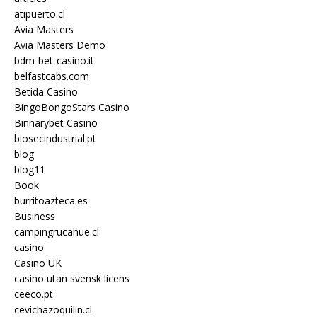
atipuerto.cl
Avia Masters
Avia Masters Demo
bdm-bet-casino.it
belfastcabs.com
Betida Casino
BingoBongoStars Casino
Binnarybet Casino
biosecindustrial.pt
blog
blog11
Book
burritoazteca.es
Business
campingrucahue.cl
casino
Casino UK
casino utan svensk licens
ceeco.pt
cevichazoquilin.cl