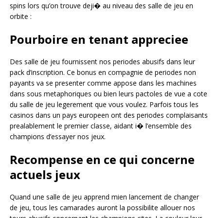
spins lors qu’on trouve deji� au niveau des salle de jeu en
orbite :
Pourboire en tenant appreciee
Des salle de jeu fournissent nos periodes abusifs dans leur
pack d’inscription. Ce bonus en compagnie de periodes non
payants va se presenter comme appose dans les machines
dans sous metaphoriques ou bien leurs pactoles de vue a cote
du salle de jeu legerement que vous voulez. Parfois tous les
casinos dans un pays europeen ont des periodes complaisants
prealablement le premier classe, aidant i� l’ensemble des
champions d’essayer nos jeux.
Recompense en ce qui concerne
actuels jeux
Quand une salle de jeu apprend mien lancement de changer
de jeu, tous les camarades auront la possibilite allouer nos