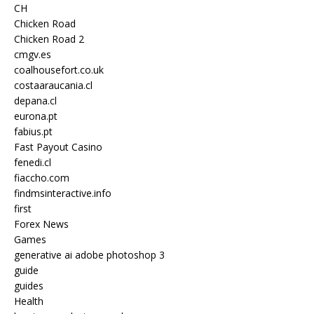
CH
Chicken Road
Chicken Road 2
cmgv.es
coalhousefort.co.uk
costaaraucania.cl
depana.cl
eurona.pt
fabius.pt
Fast Payout Casino
fenedi.cl
fiaccho.com
findmsinteractive.info
first
Forex News
Games
generative ai adobe photoshop 3
guide
guides
Health