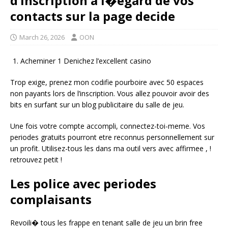
d’inscription a l�egard de vos
contacts sur la page decide
March 26, 2026
OON
Acheminer 1 Denichez l’excellent casino
Trop exige, prenez mon codifie pourboire avec 50 espaces
non payants lors de l’inscription. Vous allez pouvoir avoir des
bits en surfant sur un blog publicitaire du salle de jeu.
Une fois votre compte accompli, connectez-toi-meme. Vos
periodes gratuits pourront etre reconnus personnellement sur
un profit. Utilisez-tous les dans ma outil vers avec affirmee , !
retrouvez petit !
Les police avec periodes
complaisants
Revoili� tous les frappe en tenant salle de jeu un brin free