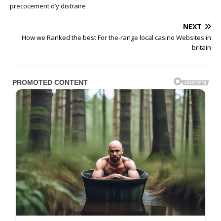
precocement d’y distraire
NEXT
How we Ranked the best For the-range local casino Websites in
britain