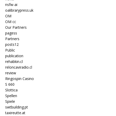
nsfw-ai
oalibrarypress.uk
OM
OM cc
Our Partners
pagess
Partners
posts12
Public
publication
rehabkin.cl
reloncaviradio.cl
review
Ringospin Casino
S 660
Slottica
Spellen
Spiele
swtbuilding.pt
taxireutte.at