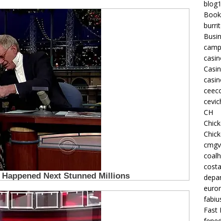
blog
Book
burri
Busi
camp
casin
Casi
casin
ceeco
cevic
CH
Chic
Chic
cmgv
coalh
costa
depan
euron
fabiu
Fast 
fened