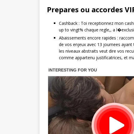
Prepares ou accordes VI
Cashback : Toi receptionnez mon cash
up to vingt% chaque regle,, a l�exclu
Abaissements encore rapides : racco
de vos enjeux avec 13 journees ayant t
les niveaux abstraits veut dire vos re
comme appartenu justificatrices, et m