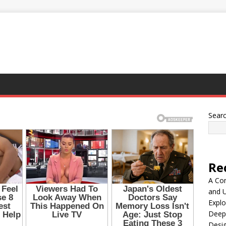
Sear
Re
A Co
and 
Explo
Deep
Desig