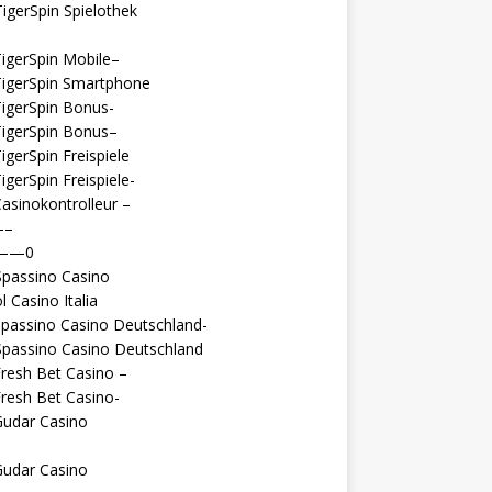
igerSpin Spielothek
igerSpin Mobile–
TigerSpin Smartphone
igerSpin Bonus-
TigerSpin Bonus–
igerSpin Freispiele
igerSpin Freispiele-
asinokontrolleur –
—–
 ——0
Spassino Casino
l Casino Italia
passino Casino Deutschland-
Spassino Casino Deutschland
resh Bet Casino –
resh Bet Casino-
Gudar Casino
Gudar Casino