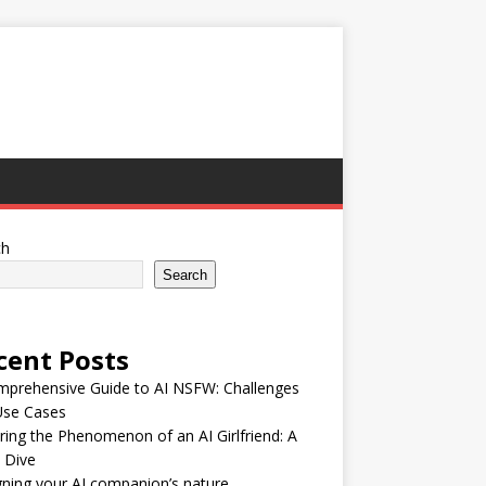
ch
Search
cent Posts
mprehensive Guide to AI NSFW: Challenges
Use Cases
ring the Phenomenon of an AI Girlfriend: A
 Dive
ning your AI companion’s nature