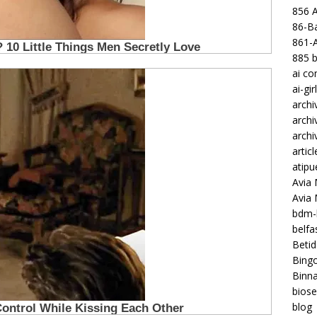
856 
86-Ba
861-
885 b
ai c
ai-gir
archi
archi
archi
articl
atipu
Avia 
Avia
bdm-b
belf
Betid
Bing
Binna
biose
blog