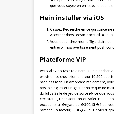
que vous soyez en emettez le souhait.
Hein installer via iOS
Cassez Recherche en ce qui concerne i
Accorder dans l’ecran d’accueil �, puis 
Vous obtiendrez mon effigie claire don
entrevoir nos avertissement push conce
Plateforme VIP
Vous allez pouvoir rejoindre la un plancher V
prevision et chez triomphateur 10 500 absci
mon passage. En amorcant rapidement, vous 
pas loin agiles et un gestionnaire que ne m
du Julius Salle de jeu de sorte i� ce que vou
ceci statut, il convient tantot rafler 10 000 
excedents a l�egard de �300. Si �1 qui vo
ramene un facteur, , ! si �20 qu’il nous dil