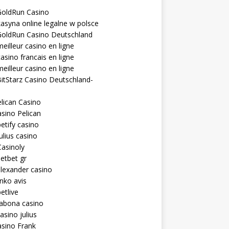
GoldRun Casino
asyna online legalne w polsce
GoldRun Casino Deutschland
eilleur casino en ligne
asino francais en ligne
eilleur casino en ligne
itStarz Casino Deutschland-
lican Casino
sino Pelican
etify casino
ulius casino
asinoly
etbet gr
lexander casino
inko avis
etlive
rabona casino
asino julius
sino Frank