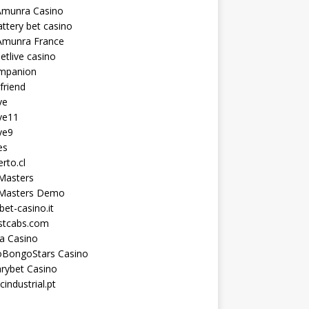
Amunra Casino
ttery bet casino
Amunra France
etlive casino
ompanion
lfriend
ve
ve11
ve9
es
erto.cl
Masters
 Masters Demo
et-casino.it
astcabs.com
a Casino
oBongoStars Casino
rybet Casino
cindustrial.pt