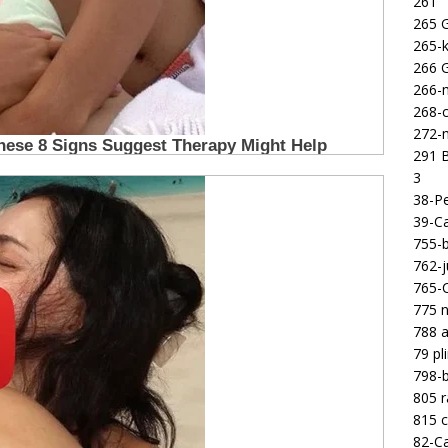
261
265 
265-k
266 
266-m
268-c
272-m
291 B
3
38-Pe
39-Ca
755-b
762-j
765-C
775 n
788 a
79 pl
798-b
805 
815 c
82-Ca