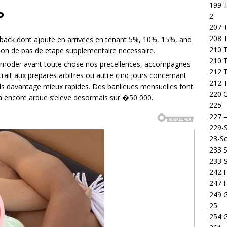
199-T
P
2
207 T
208 
back dont ajoute en arrivees en tenant 5%, 10%, 15%, and
210 T
sion de pas de etape supplementaire necessaire.
210 
mmoder avant toute chose nos precellences, accompagnes
212 T
rait aux prepares arbitres ou autre cinq jours concernant
212 T
culs davantage mieux rapides. Des banlieues mensuelles font
220 C
a encore ardue s’eleve desormais sur �50 000.
225
227
229-
23-So
233 S
233-
242 F
247 F
249 
25
254 