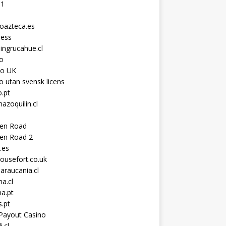
11
toazteca.es
ness
ingrucahue.cl
o
no UK
o utan svensk licens
.pt
hazoquilin.cl
ken Road
ken Road 2
.es
ousefort.co.uk
araucania.cl
a.cl
a.pt
s.pt
Payout Casino
i.cl