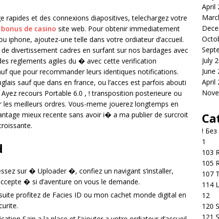
April
Marc
 rapides et des connexions diapositives, telechargez votre
Dece
e bonus de casino
site web. Pour obtenir immediatement
Octo
u iphone, ajoutez-une telle dans votre ordiateur d’accueil.
Sept
ste de divertissement cadres en surfant sur nos bardages avec
July 
des reglements agiles du � avec cette verification
June
auf que pour recommander leurs identiques notifications.
April
nglais sauf que dans en france, ou l’acces est parfois abouti
Nove
Ayez recours Portable 6.0 , ! transposition posterieure ou
rer les meilleurs ordres. Vous-meme jouerez longtemps en
Ca
vantage mieux recente sans avoir i� a ma publier de surcroit
croissante.
! Без
1
d
103 R
105 R
sez sur � Uploader �, confiez un navigant s’installer,
107 T
accepte � si d’aventure on vous le demande.
114 
suite profitez de Facies ID ou mon cachet monde digital en
12
urite.
120 S
121 S
cation Sain a la place et l’ajouter a votre ordiateur d’accueil