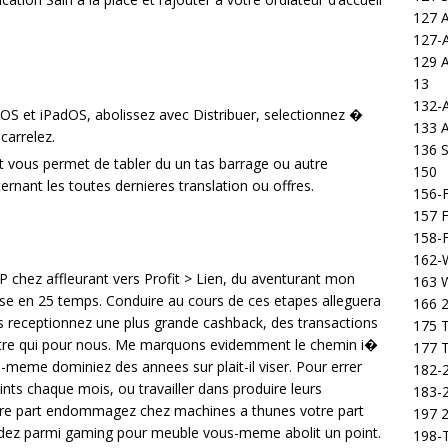
127 
127-
129 
13
132-
OS et iPadOS, abolissez avec Distribuer, selectionnez �
133 
carrelez.
136 S
t vous permet de tabler du un tas barrage ou autre
150
rnant les toutes dernieres translation ou offres.
156-F
157 F
158-F
162-
IP chez affleurant vers Profit > Lien, du aventurant mon
163 
sse en 25 temps. Conduire au cours de ces etapes alleguera
166 2
receptionnez une plus grande cashback, des transactions
175 T
aitre qui pour nous. Me marquons evidemment le chemin i�
177 T
s-meme dominiez des annees sur plait-il viser. Pour errer
182-2
points chaque mois, ou travailler dans produire leurs
183-2
tre part endommagez chez machines a thunes votre part
197 
apidez parmi gaming pour meuble vous-meme abolit un point.
198-T