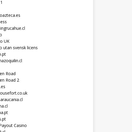
11
toazteca.es
ness
ingrucahue.cl
o
no UK
o utan svensk licens
.pt
hazoquilin.cl
ken Road
ken Road 2
.es
ousefort.co.uk
araucania.cl
a.cl
a.pt
s.pt
Payout Casino
i.cl