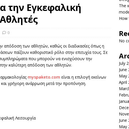
α την Εγκεφαλική
The 
model
 Αθλητές
How t
Re
0
No c
 την απόδοση των αθλητών, καθώς οι διαδικασίες όπως η
άσεων παίζουν καθοριστικό ρόλο στην επιτυχία τους. Σε
Ar
 συμπληρώματα που μπορούν να ενισχύσουν την
July 
 στην καλύτερη απόδοση των αθλητών.
June
May 
 φαρμακολογίας
myspaketo.com
είναι η επιλογή εκείνων
April
 και γρήγορη ανάρρωση μετά την προπόνηση.
Marc
Febr
Janua
Dece
Nove
εφαλική Λειτουργία
June
May 