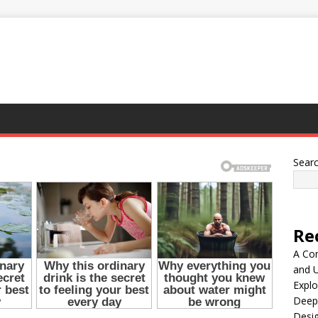
Sear
Re
A Co
and 
Explo
Deep
Desig