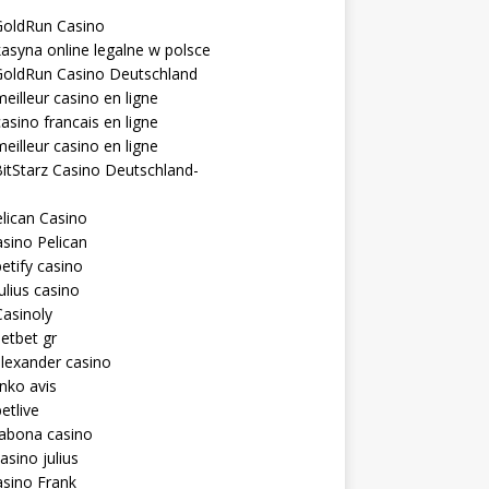
GoldRun Casino
asyna online legalne w polsce
GoldRun Casino Deutschland
eilleur casino en ligne
asino francais en ligne
eilleur casino en ligne
itStarz Casino Deutschland-
lican Casino
sino Pelican
etify casino
ulius casino
asinoly
etbet gr
lexander casino
inko avis
etlive
rabona casino
asino julius
sino Frank