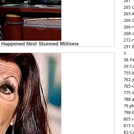
261
265 
265-k
266 
266-m
268-c
272-m
291 B
3
38-Pe
39-Ca
755-b
762-j
765-C
775 n
788 a
79 pl
798-b
805 
815 c
82-Ca