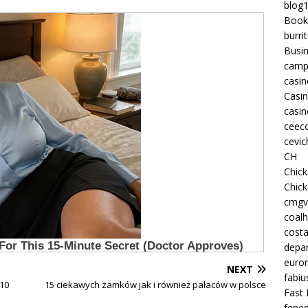
blog
Book
burri
Busi
camp
casin
Casi
casin
ceeco
cevic
CH
Chic
Chic
cmgv
coalh
costa
depan
euron
NEXT
fabiu
£10
15 ciekawych zamków jak i również pałaców w polsce
Fast 
fened