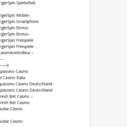
igerSpin Spielothek
igerSpin Mobile–
TigerSpin Smartphone
igerSpin Bonus-
TigerSpin Bonus–
igerSpin Freispiele
igerSpin Freispiele-
asinokontrolleur –
—–
 ——0
Spassino Casino
l Casino Italia
passino Casino Deutschland-
Spassino Casino Deutschland
resh Bet Casino –
resh Bet Casino-
Gudar Casino
Gudar Casino