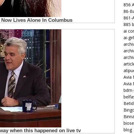
856 
86-Ba
861-
885 b
ai c
ai-gir
archi
archi
archi
articl
atipu
Avia 
Avia
bdm-b
belf
Betid
Bing
Binna
biose
blog