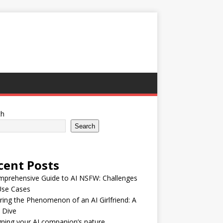
ch
Search
cent Posts
mprehensive Guide to AI NSFW: Challenges
Use Cases
ring the Phenomenon of an AI Girlfriend: A
 Dive
ning your AI companion’s nature