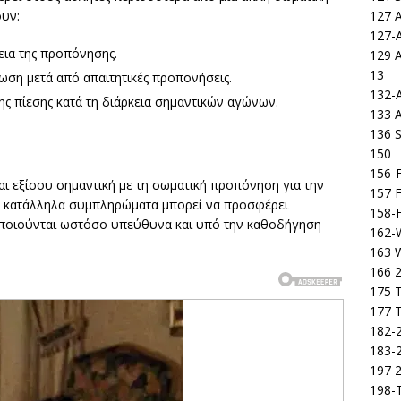
127 
ουν:
127-
εια της προπόνησης.
129 
13
ωση μετά από απαιτητικές προπονήσεις.
132-
ης πίεσης κατά τη διάρκεια σημαντικών αγώνων.
133 
136 S
150
156-F
ναι εξίσου σημαντική με τη σωματική προπόνηση για την
157 F
α κατάλληλα συμπληρώματα μπορεί να προσφέρει
158-F
οποιούνται ωστόσο υπεύθυνα και υπό την καθοδήγηση
162-
163 
166 2
175 T
177 T
182-2
183-2
197 
198-T