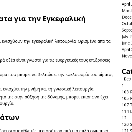
April
Marc
τα για την Εγκεφαλική
Dece
Octo
Sept
July 
ενισχύουν την εγκεφαλική λειτουργία. Ορισμένα από τα
June
April
Nove
ρά οξέα είναι γνωστά για τις ευεργετικές τους επιδράσεις
Ca
α που μπορεί να βελτιώσει την κυκλοφορία του αίματος
! Без
1
ι ενισχύει την μνήμη και τη γνωστική λειτουργία.
103 R
τα της στην αύξηση της δύναμης, μπορεί επίσης να έχει
105 R
ουργία.
107 T
114 
μάτων
12
120 S
121 S
ει στους αθλητές περισσότερα από μια απλή σωματική