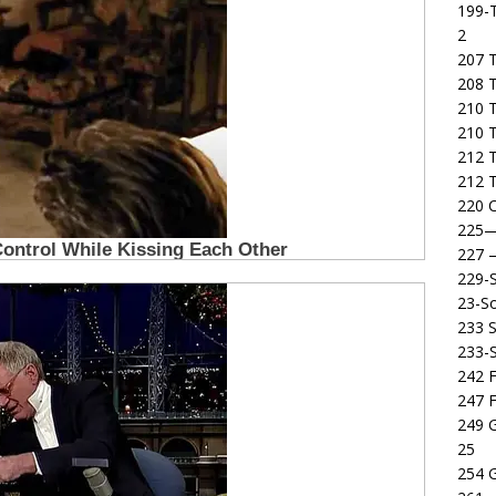
199-T
2
207 T
208 
210 T
210 
212 T
212 T
220 C
225
227
229-
23-So
233 S
233-
242 F
247 F
249 
25
254 