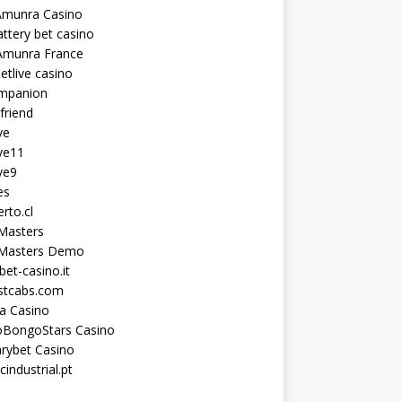
Amunra Casino
ttery bet casino
Amunra France
etlive casino
ompanion
lfriend
ve
ve11
ve9
es
erto.cl
Masters
 Masters Demo
et-casino.it
astcabs.com
a Casino
oBongoStars Casino
rybet Casino
cindustrial.pt