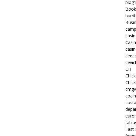
blog
Book
burri
Busi
camp
casin
Casi
casin
ceeco
cevic
CH
Chic
Chic
cmgv
coalh
costa
depan
euron
fabiu
Fast 
fened