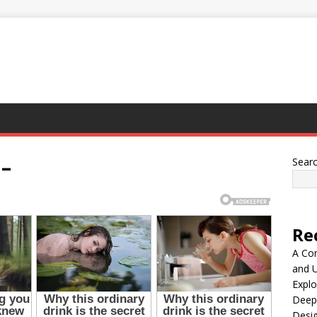
 –
Sear
Re
A Co
and 
Explo
Deep
Desig