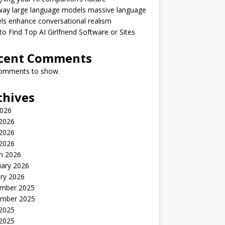
way large language models massive language
s enhance conversational realism
o Find Top AI Girlfriend Software or Sites
cent Comments
omments to show.
chives
2026
 2026
2026
 2026
h 2026
uary 2026
ry 2026
mber 2025
mber 2025
 2025
2025