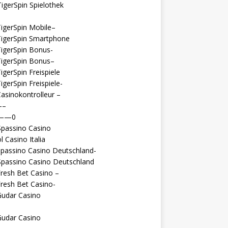
igerSpin Spielothek
igerSpin Mobile–
TigerSpin Smartphone
igerSpin Bonus-
TigerSpin Bonus–
igerSpin Freispiele
igerSpin Freispiele-
asinokontrolleur –
—–
 ——0
Spassino Casino
l Casino Italia
passino Casino Deutschland-
Spassino Casino Deutschland
resh Bet Casino –
resh Bet Casino-
Gudar Casino
Gudar Casino