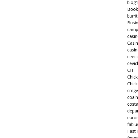
blog
Book
burri
Busi
camp
casin
Casi
casin
ceeco
cevic
CH
Chic
Chic
cmgv
coalh
costa
depan
euron
fabiu
Fast 
fened