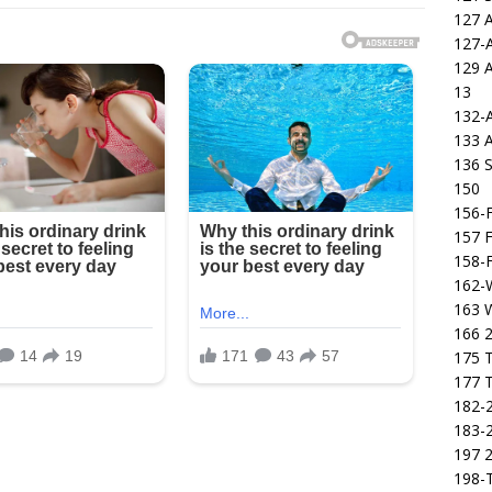
127 
127-
129 
13
132-
133 
136 S
150
156-F
157 F
158-F
162-
163 
166 2
175 T
177 T
182-2
183-2
197 
198-T