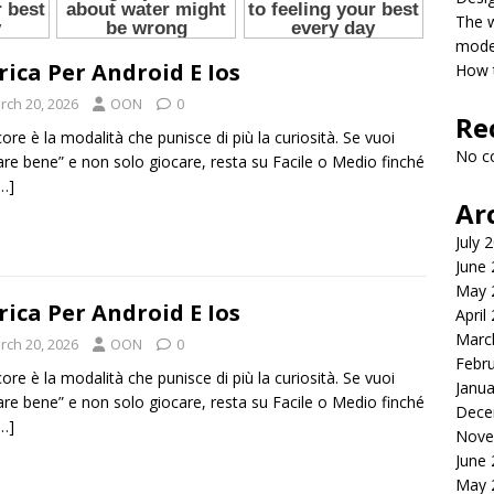
The 
model
rica Per Android E Ios
How t
rch 20, 2026
OON
0
Re
ore è la modalità che punisce di più la curiosità. Se vuoi
No c
are bene” e non solo giocare, resta su Facile o Medio finché
…]
Ar
July 
June
May 
rica Per Android E Ios
April
Marc
rch 20, 2026
OON
0
Febr
ore è la modalità che punisce di più la curiosità. Se vuoi
Janua
are bene” e non solo giocare, resta su Facile o Medio finché
Dece
…]
Nove
June
May 