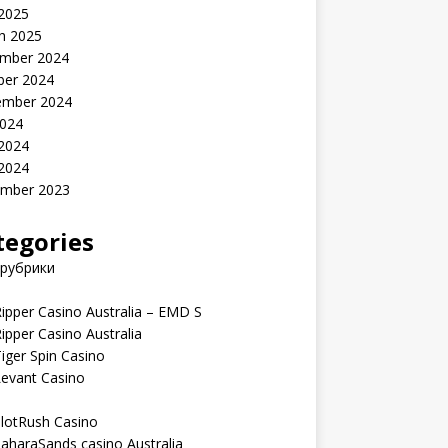
 2025
h 2025
mber 2024
ber 2024
ember 2024
2024
 2024
 2024
mber 2023
tegories
 рубрики
ipper Casino Australia – EMD S
ipper Casino Australia
iger Spin Casino
Levant Casino
lotRush Casino
aharaSands casino Australia