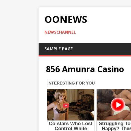
OONEWS
NEWSCHANNEL
SAMPLE PAGE
856 Amunra Casino