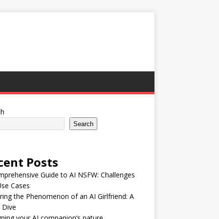
ch
Search
cent Posts
mprehensive Guide to AI NSFW: Challenges
Use Cases
ring the Phenomenon of an AI Girlfriend: A
 Dive
ning your AI companion’s nature