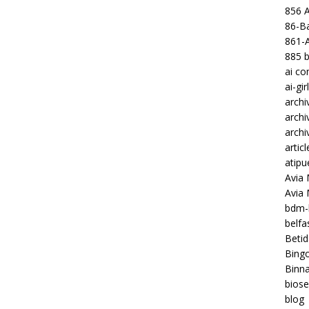
856 
86-Ba
861-
885 b
ai c
ai-gir
archi
archi
archi
articl
atipu
Avia 
Avia
bdm-b
belf
Betid
Bing
Binna
biose
blog