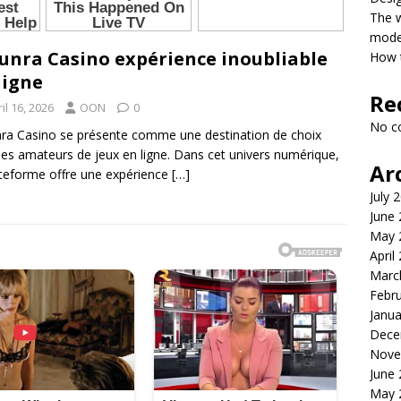
The 
model
nra Casino expérience inoubliable
How t
ligne
Re
il 16, 2026
OON
0
No c
a Casino se présente comme une destination de choix
les amateurs de jeux en ligne. Dans cet univers numérique,
Ar
ateforme offre une expérience
[…]
July 
June
May 
April
Marc
Febr
Janua
Dece
Nove
June
May 