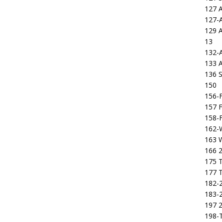
127 
127-
129 
13
132-
133 
136 S
150
156-F
157 F
158-F
162-
163 
166 2
175 T
177 T
182-2
183-2
197 
198-T