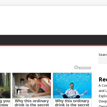
Sear
Re
A Co
and 
Explo
Deep
Desig