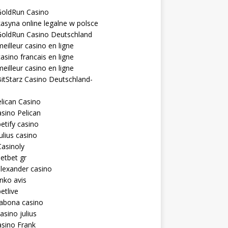
GoldRun Casino
asyna online legalne w polsce
GoldRun Casino Deutschland
eilleur casino en ligne
asino francais en ligne
eilleur casino en ligne
itStarz Casino Deutschland-
lican Casino
sino Pelican
etify casino
ulius casino
asinoly
etbet gr
lexander casino
inko avis
etlive
rabona casino
asino julius
sino Frank