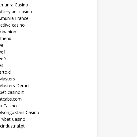
Amunra Casino
ttery bet casino
Amunra France
etlive casino
ompanion
lfriend
ve
ve11
ve9
es
erto.cl
Masters
 Masters Demo
et-casino.it
astcabs.com
a Casino
oBongoStars Casino
rybet Casino
cindustrial.pt