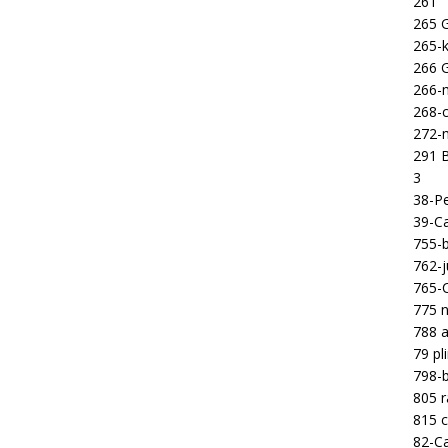
261
265 
265-k
266 
266-m
268-c
272-m
291 B
3
38-Pe
39-Ca
755-b
762-j
765-C
775 n
788 a
79 pl
798-b
805 
815 c
82-Ca