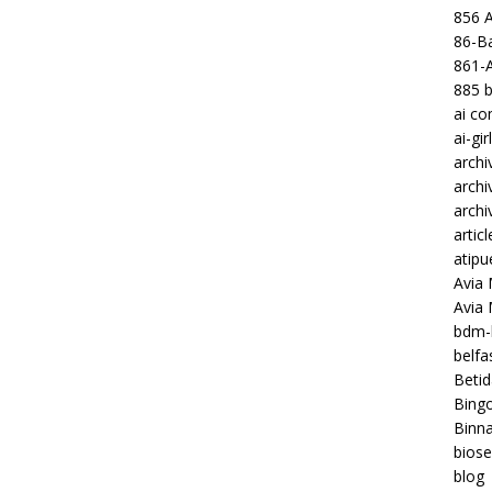
856 
86-Ba
861-
885 b
ai c
ai-gir
archi
archi
archi
articl
atipu
Avia 
Avia
bdm-b
belf
Betid
Bing
Binna
biose
blog