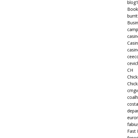
blog
Book
burri
Busi
camp
casin
Casi
casin
ceeco
cevic
CH
Chic
Chic
cmgv
coalh
costa
depan
euron
fabiu
Fast 
fened