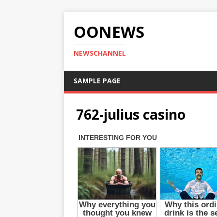
OONEWS
NEWSCHANNEL
SAMPLE PAGE
762-julius casino