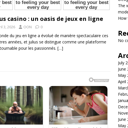
The 
model
ius casino : un oasis de jeux en ligne
How t
il 3, 2026
OON
0
Re
nde du jeu en ligne a évolué de manière spectaculaire ces
No c
ères années, et julius se distingue comme une plateforme
tournable pour les passionnés.
[…]
Ar
July 
June
May 
April
Marc
Febr
Janua
Dece
Nove
June
May 