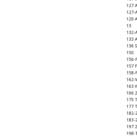
127 
127-
129 
13
132-
133 
136 S
150
156-F
157 F
158-F
162-
163 
166 2
175 T
177 T
182-2
183-2
197 
198-T