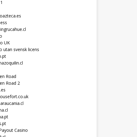
11
toazteca.es
ness
ingrucahue.cl
o
no UK
o utan svensk licens
.pt
hazoquilin.cl
ken Road
ken Road 2
.es
ousefort.co.uk
araucania.cl
a.cl
a.pt
s.pt
Payout Casino
i.cl