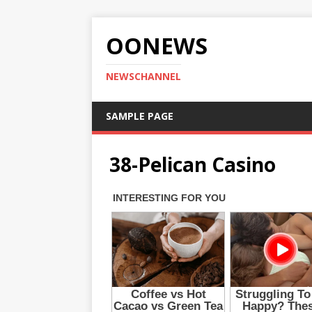
OONEWS
NEWSCHANNEL
SAMPLE PAGE
38-Pelican Casino