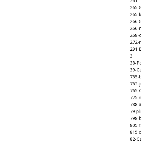
261
265 
265-k
266 
266-m
268-c
272-m
291 B
3
38-Pe
39-Ca
755-b
762-j
765-C
775 n
788 a
79 pl
798-b
805 
815 c
82-Ca