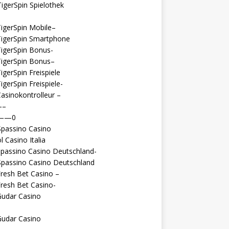
igerSpin Spielothek
igerSpin Mobile–
TigerSpin Smartphone
igerSpin Bonus-
TigerSpin Bonus–
igerSpin Freispiele
igerSpin Freispiele-
asinokontrolleur –
—–
 ——0
Spassino Casino
l Casino Italia
passino Casino Deutschland-
Spassino Casino Deutschland
resh Bet Casino –
resh Bet Casino-
Gudar Casino
Gudar Casino