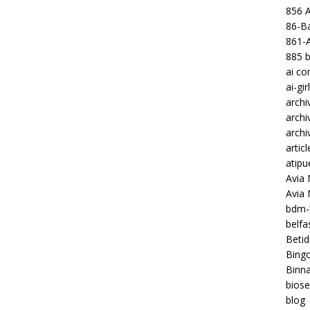
856 
86-Ba
861-
885 b
ai c
ai-gir
archi
archi
archi
articl
atipu
Avia 
Avia
bdm-b
belf
Betid
Bing
Binna
biose
blog