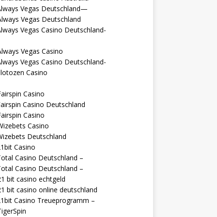
Always Vegas Deutschland—
Always Vegas Deutschland
Always Vegas Casino Deutschland-
Always Vegas Casino
Always Vegas Casino Deutschland-
lotozen Casino
airspin Casino
airspin Casino Deutschland
airspin Casino
Wizebets Casino
Wizebets Deutschland
1bit Casino
otal Casino Deutschland –
otal Casino Deutschland –
1 bit casino echtgeld
1 bit casino online deutschland
21bit Casino Treueprogramm –
igerSpin