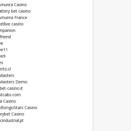
Amunra Casino
ttery bet casino
Amunra France
etlive casino
ompanion
lfriend
ve
ve11
ve9
es
erto.cl
Masters
 Masters Demo
et-casino.it
astcabs.com
a Casino
oBongoStars Casino
rybet Casino
cindustrial.pt