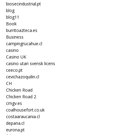
biosecindustrial.pt
blog
blog11
Book
burritoazteca.es
Business
campingrucahue.cl
casino
Casino UK
casino utan svensk licens
ceeco.pt
cevichazoquilin.cl
CH
Chicken Road
Chicken Road 2
cmgv.es
coalhousefort.co.uk
costaaraucania.cl
depana.cl
eurona.pt