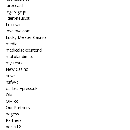
larocca.cl
legarage.pt
liderpneus.pt
Locowin
lovelova.com
Lucky Meister Casino
media
medicalsexcenter.cl
motolandim.pt
my_texts
New Casino
news
nsfw-ai
oalibrarypress.uk
OM
OM cc
Our Partners
pagess
Partners
posts12