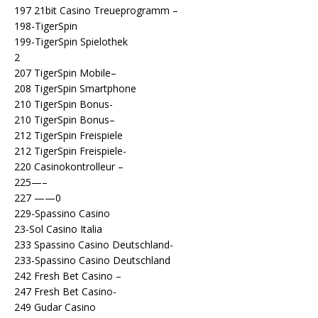
197 21bit Casino Treueprogramm –
198-TigerSpin
199-TigerSpin Spielothek
2
207 TigerSpin Mobile–
208 TigerSpin Smartphone
210 TigerSpin Bonus-
210 TigerSpin Bonus–
212 TigerSpin Freispiele
212 TigerSpin Freispiele-
220 Casinokontrolleur –
225—–
227 ——0
229-Spassino Casino
23-Sol Casino Italia
233 Spassino Casino Deutschland-
233-Spassino Casino Deutschland
242 Fresh Bet Casino –
247 Fresh Bet Casino-
249 Gudar Casino