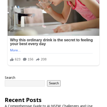
Search
Search
Recent Posts
A Comprehensive Guide to AI NSFW: Challenges and Use