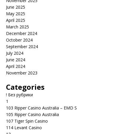
November 2025
June 2025
May 2025
April 2025
March 2025
December 2024
October 2024
September 2024
July 2024
June 2024
April 2024
November 2023
Categories
! Без рубрики
1
103 Ripper Casino Australia – EMD S
105 Ripper Casino Australia
107 Tiger Spin Casino
114 Levant Casino