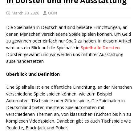
in Dorsten und ihre Ausstattung
March 20, 2026
OON
Die Spielhallen in Deutschland sind beliebte Einrichtungen, an
denen Menschen verschiedene Spiele spielen können, um Geld
zu gewinnen oder einfach nur Spaß zu haben. In diesem Artikel
wird uns ein Blick auf die Spielhalle in
Spielhalle Dorsten
Dorsten gewährt und wir werden uns mit ihrer Ausstattung
auseinandersetzen.
Überblick und Definition
Eine Spielhalle ist eine öffentliche Einrichtung, an der Menschen
verschiedene Spiele spielen können, wie zum Beispiel
Automaten, Tischspiele oder Glücksspiele. Die Spielhallen in
Deutschland bieten meistens Spielautomaten mit
verschiedenen Themen an, von klassischen Früchten bis hin zu
komplexen Videospielen. Daneben gibt es auch Tischspiele wie
Roulette, Black Jack und Poker.