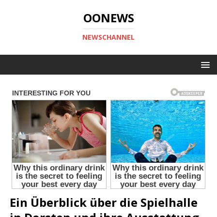
OONEWS
NEWSCHANNEL
Ein Überblick über die Spielhalle