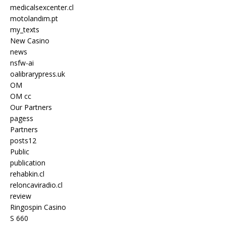
medicalsexcenter.cl
motolandim.pt
my_texts
New Casino
news
nsfw-ai
oalibrarypress.uk
OM
OM cc
Our Partners
pagess
Partners
posts12
Public
publication
rehabkin.cl
reloncaviradio.cl
review
Ringospin Casino
S 660