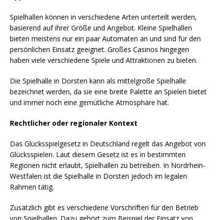
Spielhallen können in verschiedene Arten unterteilt werden,
basierend auf ihrer Größe und Angebot. Kleine Spielhallen
bieten meistens nur ein paar Automaten an und sind für den
persönlichen Einsatz geeignet. Großes Casinos hingegen
haben viele verschiedene Spiele und Attraktionen zu bieten.
Die Spielhalle in Dorsten kann als mittelgroße Spielhalle
bezeichnet werden, da sie eine breite Palette an Spielen bietet
und immer noch eine gemütliche Atmosphäre hat.
Rechtlicher oder regionaler Kontext
Das Glücksspielgesetz in Deutschland regelt das Angebot von
Glücksspielen. Laut diesem Gesetz ist es in bestimmten
Regionen nicht erlaubt, Spielhallen zu betreiben. In Nordrhein-
Westfalen ist die Spielhalle in Dorsten jedoch im legalen
Rahmen tätig.
Zusätzlich gibt es verschiedene Vorschriften für den Betrieb
von Spielhallen. Dazu gehört zum Beispiel der Einsatz von