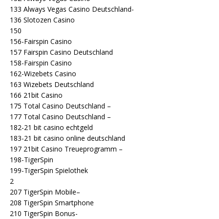
133 Always Vegas Casino Deutschland-
136 Slotozen Casino
150
156-Fairspin Casino
157 Fairspin Casino Deutschland
158-Fairspin Casino
162-Wizebets Casino
163 Wizebets Deutschland
166 21bit Casino
175 Total Casino Deutschland –
177 Total Casino Deutschland –
182-21 bit casino echtgeld
183-21 bit casino online deutschland
197 21bit Casino Treueprogramm –
198-TigerSpin
199-TigerSpin Spielothek
2
207 TigerSpin Mobile–
208 TigerSpin Smartphone
210 TigerSpin Bonus-