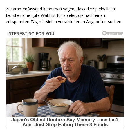
Zusammenfassend kann man sagen, dass die Spielhalle in
Dorsten eine gute Wahl ist für Spieler, die nach einem
entspannten Tag mit vielen verschiedenen Angeboten suchen.