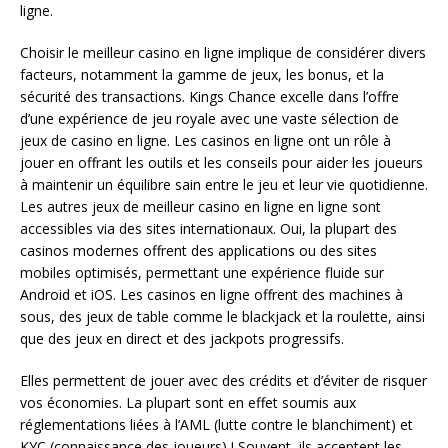
ligne.
Choisir le meilleur casino en ligne implique de considérer divers
facteurs, notamment la gamme de jeux, les bonus, et la
sécurité des transactions. Kings Chance excelle dans l’offre
d’une expérience de jeu royale avec une vaste sélection de
jeux de casino en ligne. Les casinos en ligne ont un rôle à
jouer en offrant les outils et les conseils pour aider les joueurs
à maintenir un équilibre sain entre le jeu et leur vie quotidienne.
Les autres jeux de meilleur casino en ligne en ligne sont
accessibles via des sites internationaux. Oui, la plupart des
casinos modernes offrent des applications ou des sites
mobiles optimisés, permettant une expérience fluide sur
Android et iOS. Les casinos en ligne offrent des machines à
sous, des jeux de table comme le blackjack et la roulette, ainsi
que des jeux en direct et des jackpots progressifs.
Elles permettent de jouer avec des crédits et d’éviter de risquer
vos économies. La plupart sont en effet soumis aux
réglementations liées à l’AML (lutte contre le blanchiment) et
KYC (connaissance des joueurs) ! Souvent, ils acceptent les