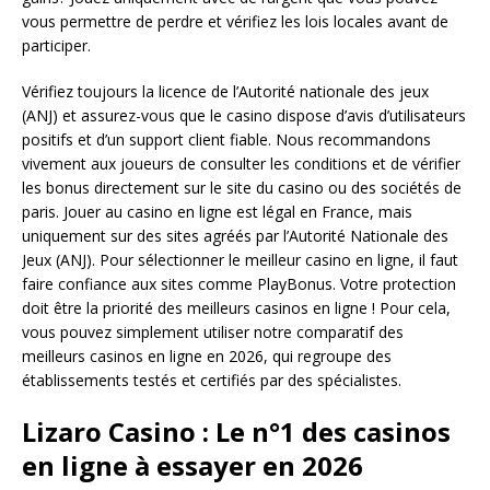
vous permettre de perdre et vérifiez les lois locales avant de
participer.
Vérifiez toujours la licence de l’Autorité nationale des jeux
(ANJ) et assurez-vous que le casino dispose d’avis d’utilisateurs
positifs et d’un support client fiable. Nous recommandons
vivement aux joueurs de consulter les conditions et de vérifier
les bonus directement sur le site du casino ou des sociétés de
paris. Jouer au casino en ligne est légal en France, mais
uniquement sur des sites agréés par l’Autorité Nationale des
Jeux (ANJ). Pour sélectionner le meilleur casino en ligne, il faut
faire confiance aux sites comme PlayBonus. Votre protection
doit être la priorité des meilleurs casinos en ligne ! Pour cela,
vous pouvez simplement utiliser notre comparatif des
meilleurs casinos en ligne en 2026, qui regroupe des
établissements testés et certifiés par des spécialistes.
Lizaro Casino : Le n°1 des casinos
en ligne à essayer en 2026