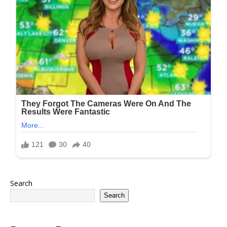
Search
Search