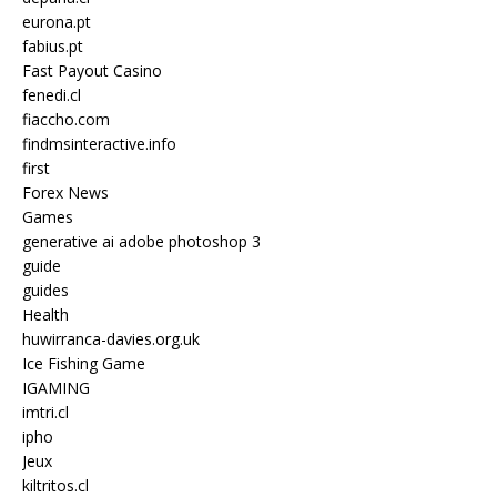
eurona.pt
fabius.pt
Fast Payout Casino
fenedi.cl
fiaccho.com
findmsinteractive.info
first
Forex News
Games
generative ai adobe photoshop 3
guide
guides
Health
huwirranca-davies.org.uk
Ice Fishing Game
IGAMING
imtri.cl
ipho
Jeux
kiltritos.cl