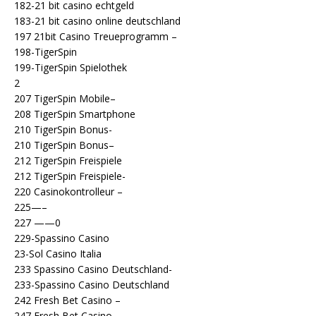
182-21 bit casino echtgeld
183-21 bit casino online deutschland
197 21bit Casino Treueprogramm –
198-TigerSpin
199-TigerSpin Spielothek
2
207 TigerSpin Mobile–
208 TigerSpin Smartphone
210 TigerSpin Bonus-
210 TigerSpin Bonus–
212 TigerSpin Freispiele
212 TigerSpin Freispiele-
220 Casinokontrolleur –
225—–
227 ——0
229-Spassino Casino
23-Sol Casino Italia
233 Spassino Casino Deutschland-
233-Spassino Casino Deutschland
242 Fresh Bet Casino –
247 Fresh Bet Casino-