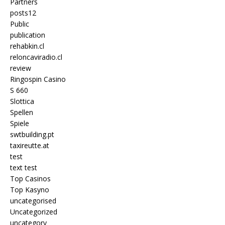
Partners
posts12
Public
publication
rehabkin.cl
reloncaviradio.cl
review
Ringospin Casino
S 660
Slottica
Spellen
Spiele
swtbuilding.pt
taxireutte.at
test
text test
Top Casinos
Top Kasyno
uncategorised
Uncategorized
uncategory