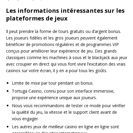
Les informations intéressantes sur les
plateformes de jeux
Il peut prendre la forme de tours gratuits ou d’argent bonus.
Les joueurs fidèles et les gros joueurs peuvent également
bénéficier de promotions régulières et de programmes VIP
conçus pour améliorer leur expérience de jeu. Des grands
classiques comme les machines à sous et le blackjack aux jeux
avec croupier en direct qui vous font vivre l’excitation des vrais
casinos sur votre écran, il y en a pour tous les goûts.
Limite de mise par tour pendant un bonus.
Tortuga Casino, connu pour son interface immersive,
propose une expérience unique aux joueurs.
Nous vous recommandons de tester ce mode pour vérifier
la qualité du jeu, la vitesse et le support client avant de
vous engager.
Les autres jeux de meilleur casino en ligne en ligne sont