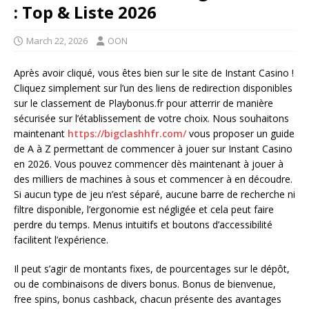
: Top & Liste 2026
March 22, 2026
OON
Après avoir cliqué, vous êtes bien sur le site de Instant Casino !
Cliquez simplement sur l’un des liens de redirection disponibles
sur le classement de Playbonus.fr pour atterrir de manière
sécurisée sur l’établissement de votre choix. Nous souhaitons
maintenant
https://bigclashhfr.com/
vous proposer un guide
de A à Z permettant de commencer à jouer sur Instant Casino
en 2026. Vous pouvez commencer dès maintenant à jouer à
des milliers de machines à sous et commencer à en découdre.
Si aucun type de jeu n’est séparé, aucune barre de recherche ni
filtre disponible, l’ergonomie est négligée et cela peut faire
perdre du temps. Menus intuitifs et boutons d’accessibilité
facilitent l’expérience.
Il peut s’agir de montants fixes, de pourcentages sur le dépôt,
ou de combinaisons de divers bonus. Bonus de bienvenue,
free spins, bonus cashback, chacun présente des avantages