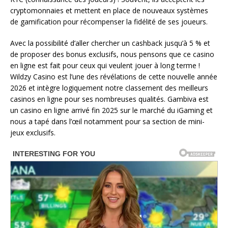
cryptomonnaies et mettent en place de nouveaux systèmes
de gamification pour récompenser la fidélité de ses joueurs.
Avec la possibilité d’aller chercher un cashback jusqu’à 5 % et
de proposer des bonus exclusifs, nous pensons que ce casino
en ligne est fait pour ceux qui veulent jouer à long terme !
Wildzy Casino est l’une des révélations de cette nouvelle année
2026 et intègre logiquement notre classement des meilleurs
casinos en ligne pour ses nombreuses qualités. Gambiva est
un casino en ligne arrivé fin 2025 sur le marché du iGaming et
nous a tapé dans l’œil notamment pour sa section de mini-
jeux exclusifs.