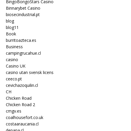
BingoBongoStars Casino
Binnarybet Casino
biosecindustrial.pt
blog
blog11
Book
burritoazteca.es
Business
campingrucahue.cl
casino
Casino UK
casino utan svensk licens
ceeco.pt
cevichazoquilin.cl
CH
Chicken Road
Chicken Road 2
cmgv.es
coalhousefort.co.uk
costaaraucania.cl
depana.cl