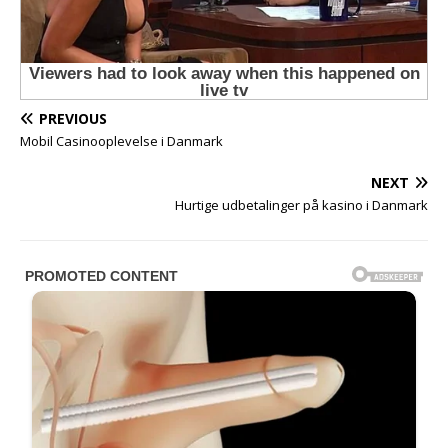
PREVIOUS
Mobil Casinooplevelse i Danmark
NEXT
Hurtige udbetalinger på kasino i Danmark