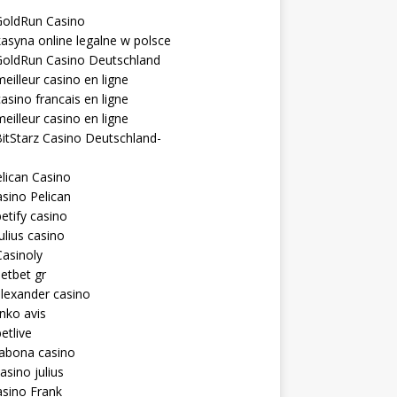
GoldRun Casino
asyna online legalne w polsce
GoldRun Casino Deutschland
eilleur casino en ligne
asino francais en ligne
eilleur casino en ligne
itStarz Casino Deutschland-
lican Casino
sino Pelican
etify casino
ulius casino
asinoly
etbet gr
lexander casino
inko avis
etlive
rabona casino
asino julius
sino Frank