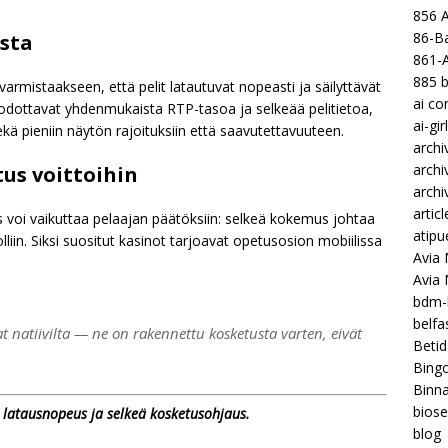
856 
86-Ba
sta
861-
885 b
armistaakseen, että pelit latautuvat nopeasti ja säilyttävät
ai c
odottavat yhdenmukaista RTP-tasoa ja selkeää pelitietoa,
ai-gir
ekä pieniin näytön rajoituksiin että saavutettavuuteen.
archi
archi
us voittoihin
archi
articl
s voi vaikuttaa pelaajan päätöksiin: selkeä kokemus johtaa
atipu
iin. Siksi suositut kasinot tarjoavat opetusosion mobiilissa
Avia 
Avia
bdm-b
belf
at natiivilta — ne on rakennettu kosketusta varten, eivät
Betid
Bing
Binna
biose
, latausnopeus ja selkeä kosketusohjaus.
blog