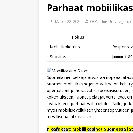
Parhaat mobiilika
March 22, 2026
OON
Uncategorize
Fokus
Mobiilikokemus
Responsiiv
Suositus
[■■■■□] 80
Suomalainen pelaaja arvostaa nopeaa latausta
Suomen mobiilikasinojen maailma on kehittyn
operaattorit panostavat responsiivisuuteen
kokemukseen. Monet pelaajat vertailevat eri s
löytääkseen parhaat vaihtoehdot. Niille, jotk
myös mobiilisovelluksen yhteensopivuuden 
turvallisena jatkossakin.
Pikafaktat: Mobiilikasinot Suomessa la