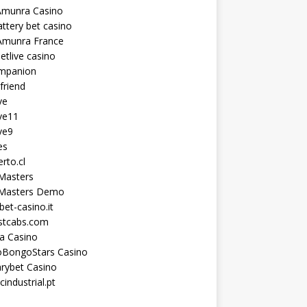
Amunra Casino
ttery bet casino
Amunra France
etlive casino
ompanion
lfriend
ve
ve11
ve9
es
erto.cl
Masters
 Masters Demo
et-casino.it
astcabs.com
a Casino
oBongoStars Casino
rybet Casino
cindustrial.pt