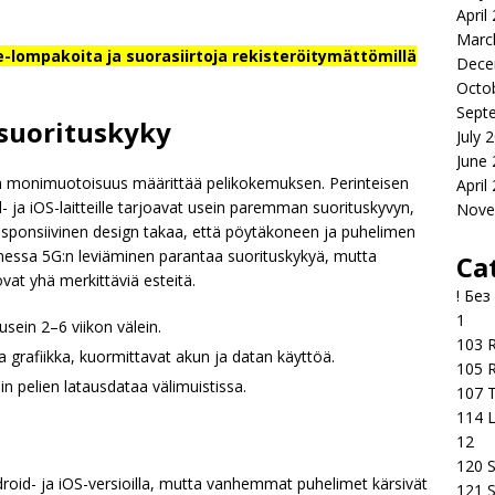
April
Marc
-lompakoita ja suorasiirtoja rekisteröitymättömillä
Dece
Octo
Sept
 suorituskyky
July 
June
den monimuotoisuus määrittää pelikokemuksen. Perinteisen
April
id- ja iOS-laitteille tarjoavat usein paremman suorituskyvyn,
Nove
Responsiivinen design takaa, että pöytäkoneen ja puhelimen
uomessa 5G:n leviäminen parantaa suorituskykyä, mutta
Ca
at yhä merkittäviä esteitä.
! Без
1
usein 2–6 viikon välein.
103 R
ea grafiikka, kuormittavat akun ja datan käyttöä.
105 R
in pelien latausdataa välimuistissa.
107 T
114 
12
120 S
roid- ja iOS-versioilla, mutta vanhemmat puhelimet kärsivät
121 S