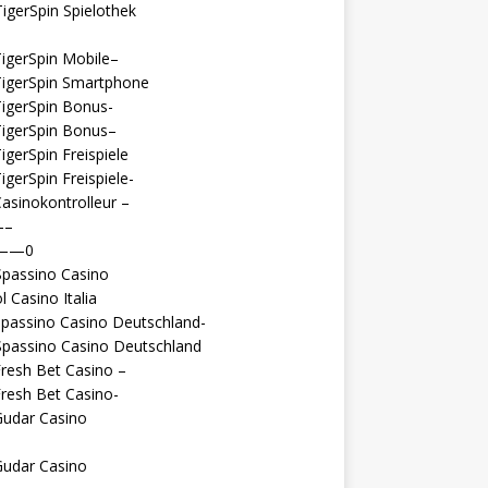
igerSpin Spielothek
igerSpin Mobile–
TigerSpin Smartphone
igerSpin Bonus-
TigerSpin Bonus–
igerSpin Freispiele
igerSpin Freispiele-
asinokontrolleur –
—–
 ——0
Spassino Casino
l Casino Italia
passino Casino Deutschland-
Spassino Casino Deutschland
resh Bet Casino –
resh Bet Casino-
Gudar Casino
Gudar Casino