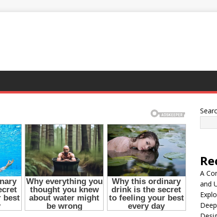
Sear
Re
A Co
and 
Explo
Deep
Desig