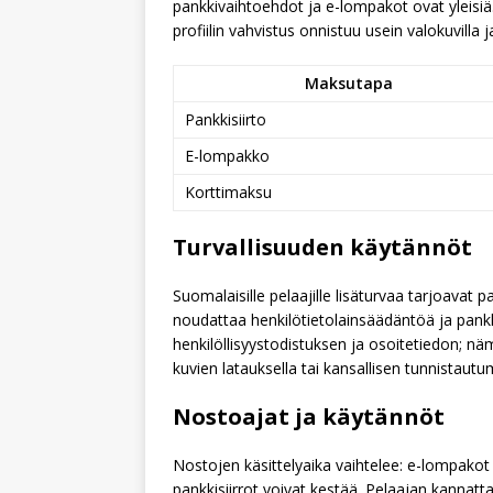
pankkivaihtoehdot ja e-lompakot ovat yleisiä
profiilin vahvistus onnistuu usein valokuvilla ja
Maksutapa
Pankkisiirto
E-lompakko
Korttimaksu
Turvallisuuden käytännöt
Suomalaisille pelaajille lisäturvaa tarjoavat pa
noudattaa henkilötietolainsäädäntöä ja pankki
henkilöllisyystodistuksen ja osoitetiedon; n
kuvien latauksella tai kansallisen tunnistautu
Nostoajat ja käytännöt
Nostojen käsittelyaika vaihtelee: e-lompakot
pankkisiirrot voivat kestää. Pelaajan kannatt