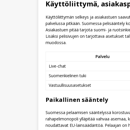
Käyttöliittymä, asiakas
Käyttöliittymän selkeys ja asiakastuen saavu
palvelussa pitkään. Suomessa pelisääntely ko
Asiakastuen pitää tarjota suomi- ja ruotsinkie
Lisäksi pelisivujen on tarjottava asetukset tal
muodossa.
Palvelu
Live-chat
Suomenkielinen tuki
Vastuullisuusasetukset
Paikallinen sääntely
Suomessa pelaamisen sääntelyssä korostuvat 
rahapelimonopoli ylläpitää vahvaa asemaa, ka
noudattavat EU-lainsäädäntöä. Pelaajan on hy