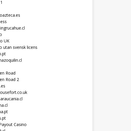
11
toazteca.es
ness
ingrucahue.cl
o
no UK
o utan svensk licens
.pt
hazoquilin.cl
ken Road
ken Road 2
.es
ousefort.co.uk
araucania.cl
a.cl
a.pt
s.pt
Payout Casino
i.cl