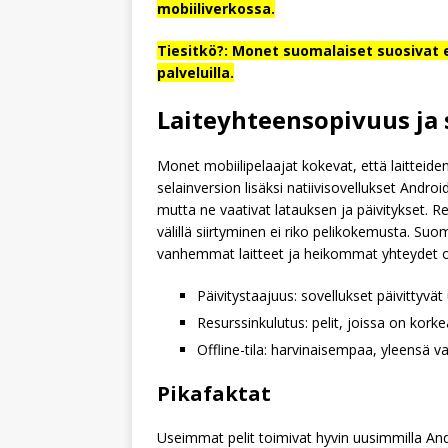
mobiiliverkossa.
Tiesitkö?: Monet suomalaiset suosivat e
palveluilla.
Laiteyhteensopivuus ja
Monet mobiilipelaajat kokevat, että laittei
selainversion lisäksi natiivisovellukset Andro
mutta ne vaativat latauksen ja päivitykset. 
välillä siirtyminen ei riko pelikokemusta. S
vanhemmat laitteet ja heikommat yhteydet ov
Päivitystaajuus: sovellukset päivittyvät 
Resurssinkulutus: pelit, joissa on kork
Offline-tila: harvinaisempaa, yleensä va
Pikafaktat
Useimmat pelit toimivat hyvin uusimmilla And