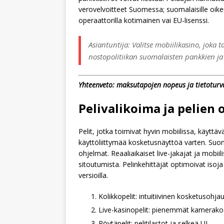
verovelvoitteet Suomessa; suomalaisille oikeud
operaattorilla kotimainen vai EU-lisenssi.
Asiantuntija: Valitse mobiilikasino, joka 
nostopolitiikan suomalaisten pankkien j
Yhteenveto: maksutapojen nopeus ja tietotur
Pelivalikoima ja pelien 
Pelit, jotka toimivat hyvin mobiilissa, käyttäv
käyttöliittymää kosketusnäyttöä varten. Suome
ohjelmat. Reaaliaikaiset live-jakajat ja mobi
sitoutumista. Pelinkehittäjät optimoivat isoj
versioilla.
Kolikkopelit: intuitiivinen kosketusohja
Live-kasinopelit: pienemmät kamerakoo
Pöytäpelit: pelitilastot ja selkeä UI