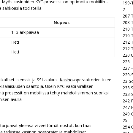
. Myös kasinoiden KYC-prosessit on optimoitu mobiiliin –
199-T
 sähköisillä todisteilla.
2
207 T
208 
Nopeus
210 T
1–3 arkipäivää
210 
212 T
Heti
212 T
Heti
220 C
225
227
229-
ikalliset lisenssit ja SSL-salaus.
Kasino
-operaattorien tulee
23-So
salaisuuden sääntöjä. Usein KYC vaatii virallisen
233 S
ämä prosessit on mobiilissa tehty mahdollisimman suoriksi
233-
misen avulla.
242 F
247 F
249 
25
 tarjoavat yleensä viiveettömät nostot, kun taas
254 
aa tarkistaa kasinon nostorajat ja mahdolliset