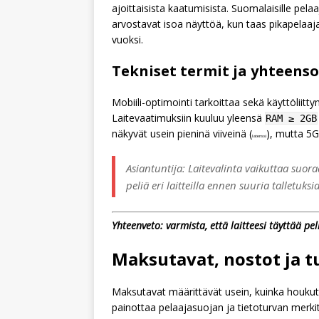
ajoittaisista kaatumisista. Suomalaisille pelaaji
arvostavat isoa näyttöä, kun taas pikapelaa
vuoksi.
Tekniset termit ja yhteens
Mobiili-optimointi
tarkoittaa sekä käyttöliitt
Laitevaatimuksiin kuuluu yleensä
RAM ≥ 2GB
näkyvät usein pieninä viiveinä (
), mutta 5G
latenssi
Asiantuntija: Laitevalinta vaikuttaa suo
peliä eri laitteilla ennen suuria talletuksia
Yhteenveto: varmista, että laitteesi täyttää pel
Maksutavat, nostot ja t
Maksutavat määrittävät usein, kuinka houkutt
painottaa pelaajasuojan ja tietoturvan merkity