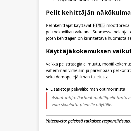
Pelit kehittäjän näkökulma
Pelinkehittäjät käyttävät
-moottoreita v
HTML5
pelimekaniikan vakaana. Suomessa pelaajat 
joten kehittäjien on kiinnitettävä huomiota s
Käyttäjäkokemuksen vaikut
Vaikka pelistrategia ei muutu, mobiilikokemu
vähemmän virheisiin ja parempaan pelikontroll
sekä demopelejä ilman talletusta.
Lisätietoja pelivalikoiman optimoinnista
Asiantuntija: Parhaat mobiilipelit tuntuv
vain skaalattu pienelle näytölle.
Yhteenveto: peleissä ratkaisee responsiivisuus