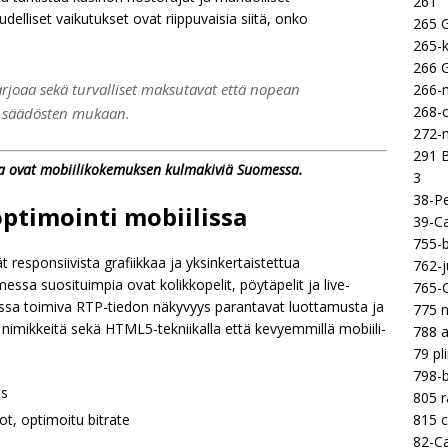
261
elliset vaikutukset ovat riippuvaisia siitä, onko
265 
265-k
266 
tarjoaa sekä turvalliset maksutavat että nopean
266-m
268-c
a säädösten mukaan.
272-m
291 B
va ovat mobiilikokemuksen kulmakiviä Suomessa.
3
38-Pe
optimointi mobiilissa
39-Ca
755-b
ät responsiivista grafiikkaa ja yksinkertaistettua
762-j
ssa suosituimpia ovat kolikkopelit, pöytäpelit ja live-
765-C
ilissa toimiva RTP-tiedon näkyvyys parantavat luottamusta ja
775 n
a nimikkeitä sekä HTML5-tekniikalla että kevyemmillä mobiili-
788 a
79 pl
798-b
us
805 
815 c
t, optimoitu bitrate
82-Ca