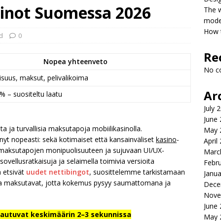
sinot Suomessa 2026
The 
model
How t
d
0
Re
Nopea yhteenveto
No c
isuus, maksut, pelivalikoima
Ar
% – suositeltu laatu
July 
June
 ja turvallisia maksutapoja mobiilikasinolla.
May 
yt nopeasti: sekä kotimaiset että kansainväliset
kasino
-
April
, maksutapojen monipuolisuuteen ja sujuvaan UI/UX-
Marc
ovellusratkaisuja ja selaimella toimivia versioita
Febr
a etsivät
uudet nettibingot
, suosittelemme tarkistamaan
Janua
ja maksutavat, jotta kokemus pysyy saumattomana ja
Dece
Nove
June
tautuvat keskimäärin 2–3 sekunnissa
May 