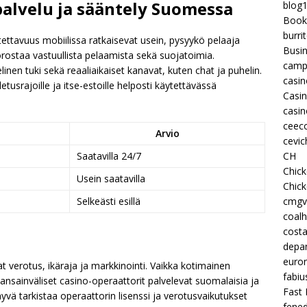
palvelu ja sääntely Suomessa
blog
Book
burri
tettavuus mobiilissa ratkaisevat usein, pysyykö pelaaja
Busi
rostaa vastuullista pelaamista sekä suojatoimia.
camp
linen tuki sekä reaaliaikaiset kanavat, kuten chat ja puhelin.
casin
letusrajoille ja itse-estoille helposti käytettävässä
Casi
casin
ceeco
Arvio
cevic
CH
Saatavilla 24/7
Chic
Usein saatavilla
Chic
cmgv
Selkeästi esillä
coalh
costa
depan
euron
verotus, ikäraja ja markkinointi. Vaikka kotimainen
fabiu
nsainväliset casino-operaattorit palvelevat suomalaisia ja
Fast 
vä tarkistaa operaattorin lisenssi ja verotusvaikutukset
fened