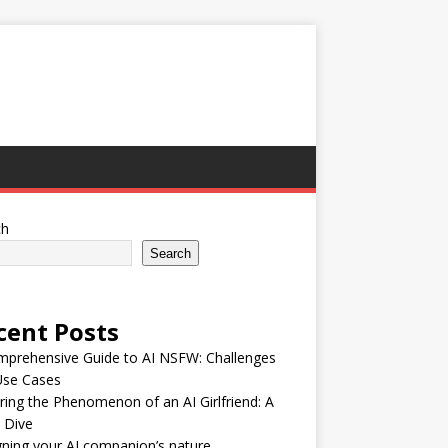
ch
Search
cent Posts
mprehensive Guide to AI NSFW: Challenges
Use Cases
ring the Phenomenon of an AI Girlfriend: A
 Dive
ning your AI companion’s nature