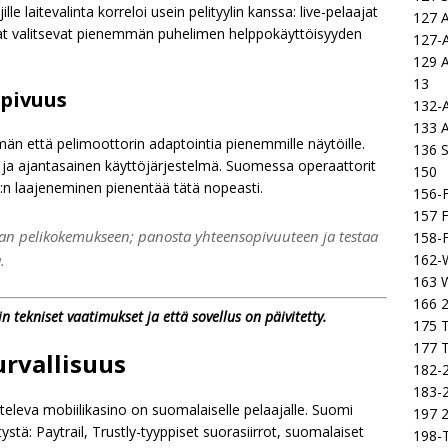
lle laitevalinta korreloi usein pelityylin kanssa: live-pelaajat
127 
jat valitsevat pienemmän puhelimen helppokäyttöisyyden
127-
129 
13
opivuus
132-
133 
ymän että pelimoottorin adaptointia pienemmille näytöille.
136 S
ja ajantasainen käyttöjärjestelmä. Suomessa operaattorit
150
:n laajeneminen pienentää tätä nopeasti.
156-F
157 F
raan pelikokemukseen; panosta yhteensopivuuteen ja testaa
158-F
162-
.
163 
166 2
in tekniset vaatimukset ja että sovellus on päivitetty.
175 T
177 T
urvallisuus
182-2
183-2
eleva mobiilikasino on suomalaiselle pelaajalle. Suomi
197 
stä: Paytrail, Trustly-tyyppiset suorasiirrot, suomalaiset
198-T