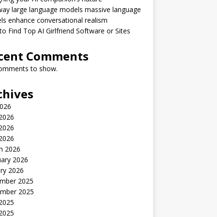
way large language models massive language
s enhance conversational realism
o Find Top AI Girlfriend Software or Sites
cent Comments
omments to show.
chives
2026
 2026
2026
 2026
h 2026
uary 2026
ry 2026
mber 2025
mber 2025
 2025
2025