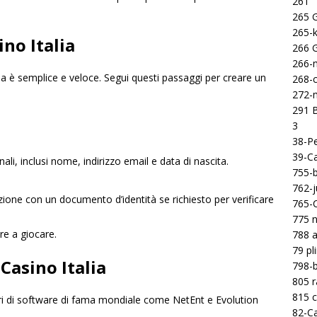
261
265 
265-k
ino Italia
266 
266-m
lia è semplice e veloce. Segui questi passaggi per creare un
268-c
272-m
291 B
3
38-Pe
39-Ca
ali, inclusi nome, indirizzo email e data di nascita.
755-b
762-j
zione con un documento d’identità se richiesto per verificare
765-C
775 n
are a giocare.
788 a
79 pl
 Casino Italia
798-b
805 
815 c
tori di software di fama mondiale come NetEnt e Evolution
82-Ca