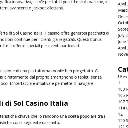
fica innovativa, ce n’è per tutti i gusti. Le slot machine, in
April
 temi avvincenti e jackpot allettanti.
Marc
Dece
Octo
Sept
ta di Sol Casino Italia. Il casinò offre generosi pacchetti di
July 
zioni continue per i clienti già registrati. Questi bonus
June
dite e offerte speciali per eventi particolari.
April
Nove
Ca
 dispone di una piattaforma mobile ben progettata. Gli
! Без
riti direttamente dal proprio smartphone o tablet, senza
1
oco. L’interfaccia è intuitiva e permette di navigare
103 R
105 R
i di Sol Casino Italia
107 T
114 
12
atteristiche chiave che lo rendono una scelta popolare tra i
120 S
stiche con il seguente riassunto:
121 S