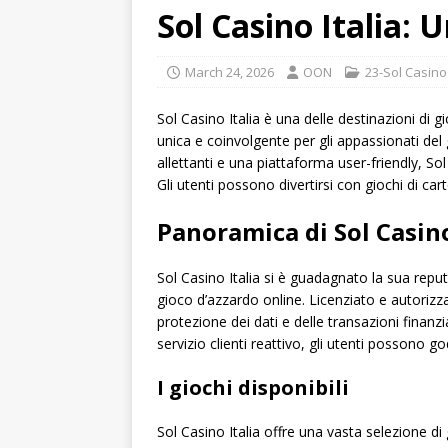
Sol Casino Italia:
March 24, 2026
OON
23-Sol Casino 
Sol Casino Italia è una delle destinazioni di
unica e coinvolgente per gli appassionati de
allettanti e una piattaforma user-friendly, So
Gli utenti possono divertirsi con giochi di car
Panoramica di Sol Casino
Sol Casino Italia si è guadagnato la sua rep
gioco d’azzardo online. Licenziato e autorizza
protezione dei dati e delle transazioni finanzia
servizio clienti reattivo, gli utenti possono g
I giochi disponibili
Sol Casino Italia offre una vasta selezione di 