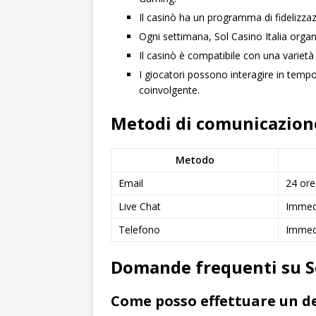
Il casinò ha un programma di fidelizzaz
Ogni settimana, Sol Casino Italia orga
Il casinò è compatibile con una varietà 
I giocatori possono interagire in tempo
coinvolgente.
Metodi di comunicazione 
Metodo
Email
24 ore
Live Chat
Immed
Telefono
Immed
Domande frequenti su So
Come posso effettuare un de