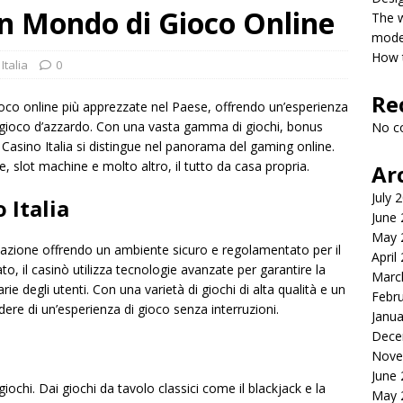
 Un Mondo di Gioco Online
The 
model
How t
Italia
0
Re
 gioco online più apprezzate nel Paese, offrendo un’esperienza
l gioco d’azzardo. Con una vasta gamma di giochi, bonus
No c
l Casino Italia si distingue nel panorama del gaming online.
te, slot machine e molto altro, il tutto da casa propria.
Ar
July 
 Italia
June
May 
utazione offrendo un ambiente sicuro e regolamentato per il
April
to, il casinò utilizza tecnologie avanzate per garantire la
Marc
rie degli utenti. Con una varietà di giochi di alta qualità e un
Febr
odere di un’esperienza di gioco senza interruzioni.
Janua
Dece
Nove
June
giochi. Dai giochi da tavolo classici come il blackjack e la
May 