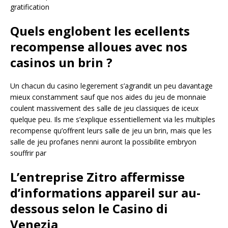
gratification
Quels englobent les ecellents
recompense alloues avec nos
casinos un brin ?
Un chacun du casino legerement s’agrandit un peu davantage
mieux constamment sauf que nos aides du jeu de monnaie
coulent massivement des salle de jeu classiques de iceux
quelque peu. Ils me s’explique essentiellement via les multiples
recompense qu’offrent leurs salle de jeu un brin, mais que les
salle de jeu profanes nenni auront la possibilite embryon
souffrir par
L’entreprise Zitro affermisse
d’informations appareil sur au-
dessous selon le Casino di
Venezia