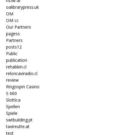
nsfw-ai
oalibrarypress.uk
OM
OM cc
Our Partners
pagess
Partners
posts12
Public
publication
rehabkin.cl
reloncaviradio.cl
review
Ringospin Casino
S 660
Slottica
Spellen
Spiele
swtbuilding.pt
taxireutte.at
test