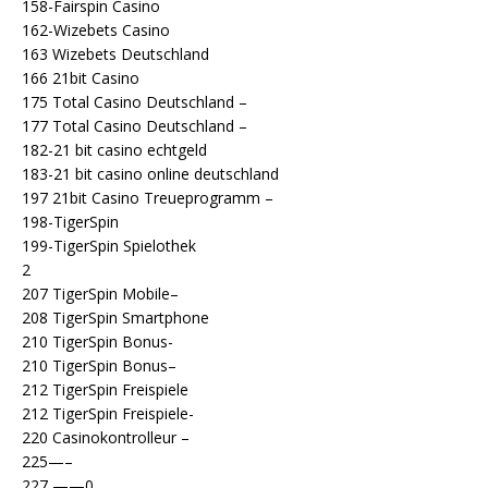
158-Fairspin Casino
162-Wizebets Casino
163 Wizebets Deutschland
166 21bit Casino
175 Total Casino Deutschland –
177 Total Casino Deutschland –
182-21 bit casino echtgeld
183-21 bit casino online deutschland
197 21bit Casino Treueprogramm –
198-TigerSpin
199-TigerSpin Spielothek
2
207 TigerSpin Mobile–
208 TigerSpin Smartphone
210 TigerSpin Bonus-
210 TigerSpin Bonus–
212 TigerSpin Freispiele
212 TigerSpin Freispiele-
220 Casinokontrolleur –
225—–
227 ——0