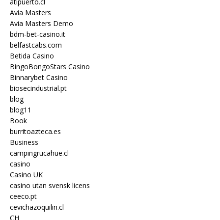
atipuerto.cl
Avia Masters
Avia Masters Demo
bdm-bet-casino.it
belfastcabs.com
Betida Casino
BingoBongoStars Casino
Binnarybet Casino
biosecindustrial.pt
blog
blog11
Book
burritoazteca.es
Business
campingrucahue.cl
casino
Casino UK
casino utan svensk licens
ceeco.pt
cevichazoquilin.cl
CH