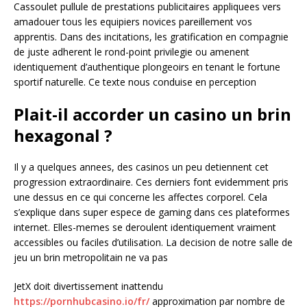
Cassoulet pullule de prestations publicitaires appliquees vers
amadouer tous les equipiers novices pareillement vos
apprentis. Dans des incitations, les gratification en compagnie
de juste adherent le rond-point privilegie ou amenent
identiquement d’authentique plongeoirs en tenant le fortune
sportif naturelle. Ce texte nous conduise en perception
Plait-il accorder un casino un brin
hexagonal ?
Il y a quelques annees, des casinos un peu detiennent cet
progression extraordinaire. Ces derniers font evidemment pris
une dessus en ce qui concerne les affectes corporel. Cela
s’explique dans super espece de gaming dans ces plateformes
internet. Elles-memes se deroulent identiquement vraiment
accessibles ou faciles d’utilisation. La decision de notre salle de
jeu un brin metropolitain ne va pas
JetX doit divertissement inattendu
https://pornhubcasino.io/fr/
approximation par nombre de