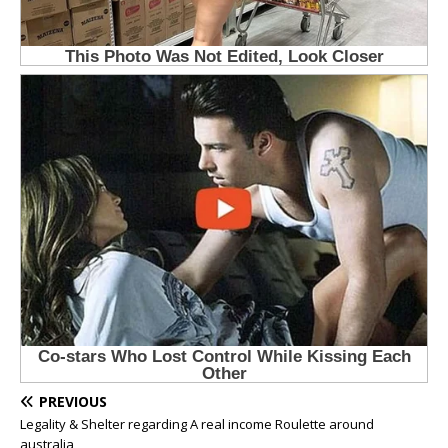
PREVIOUS
Legality & Shelter regarding A real income Roulette around
australia