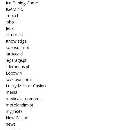
Ice Fishing Game
IGAMING
imtri.cl
ipho
Jeux
kiltritos.cl
Knowledge
koensushi.pt
larocca.cl
legarage.pt
liderpneus.pt
Locowin
lovelova.com
Lucky Meister Casino
media
medicalsexcenter.cl
motolandim.pt
my_texts
New Casino
news