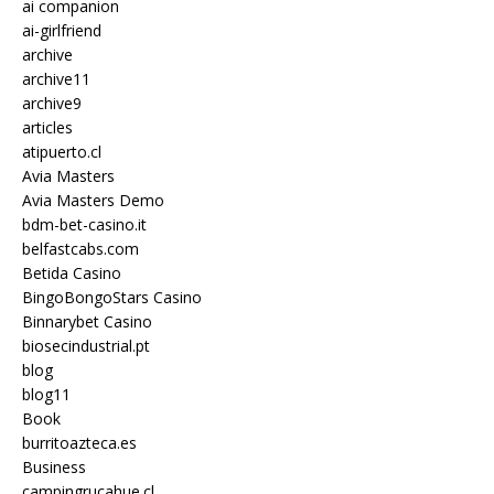
ai companion
ai-girlfriend
archive
archive11
archive9
articles
atipuerto.cl
Avia Masters
Avia Masters Demo
bdm-bet-casino.it
belfastcabs.com
Betida Casino
BingoBongoStars Casino
Binnarybet Casino
biosecindustrial.pt
blog
blog11
Book
burritoazteca.es
Business
campingrucahue.cl