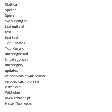
Slottica
Spellen
Spiele
swtbuilding.pt
taxireutte.at
test
text test
Top Casinos
Top Kasyno
uncategorised
Uncategorized
uncategory
updates
velobet-casino-uk.casino
velobet-casino.online
vizmaxx.cl
Wildrobin
www.criovida.pt
Наши Партнеры