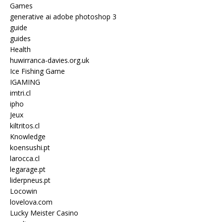
Games
generative ai adobe photoshop 3
guide
guides
Health
huwirranca-davies.org.uk
Ice Fishing Game
IGAMING
imtri.cl
ipho
Jeux
kiltritos.cl
Knowledge
koensushi.pt
larocca.cl
legarage.pt
liderpneus.pt
Locowin
lovelova.com
Lucky Meister Casino