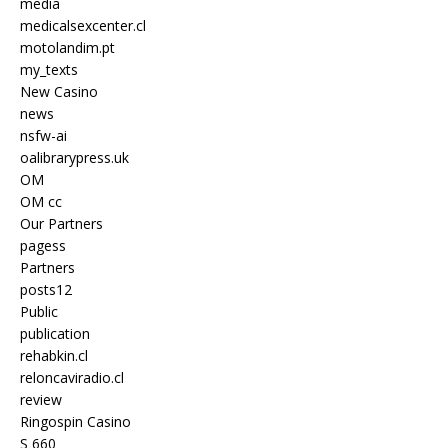
media
medicalsexcenter.cl
motolandim.pt
my_texts
New Casino
news
nsfw-ai
oalibrarypress.uk
OM
OM cc
Our Partners
pagess
Partners
posts12
Public
publication
rehabkin.cl
reloncaviradio.cl
review
Ringospin Casino
S 660