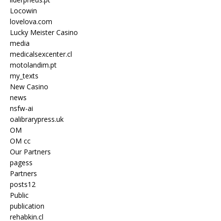
Locowin
lovelova.com
Lucky Meister Casino
media
medicalsexcenter.cl
motolandim.pt
my_texts
New Casino
news
nsfw-ai
oalibrarypress.uk
OM
OM cc
Our Partners
pagess
Partners
posts12
Public
publication
rehabkin.cl