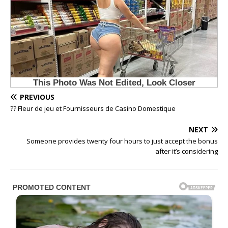
PREVIOUS
?? Fleur de jeu et Fournisseurs de Casino Domestique
NEXT
Someone provides twenty four hours to just accept the bonus
after it’s considering