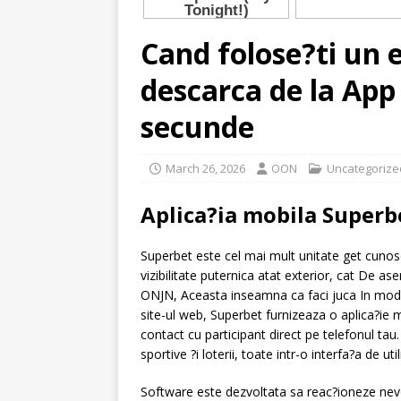
Cand folose?ti un e
descarca de la App 
secunde
March 26, 2026
OON
Uncategorize
Aplica?ia mobila Superb
Superbet este cel mai mult unitate get cunos
vizibilitate puternica atat exterior, cat De as
ONJN, Aceasta inseamna ca faci juca In mod c
site-ul web, Superbet furnizeaza o aplica?ie m
contact cu participant direct pe telefonul tau.
sportive ?i loterii, toate intr-o interfa?a de util
Software este dezvoltata sa reac?ioneze nevoil