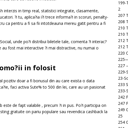
199-T
2
h interzis in timp real, statistici integrate, clasamente,
207 T
atori. ?i tu, aplica?ia i?i trece informa?i in scoruri, penalty-
208 
ru ca pentru a fi sa fii intotdeauna mereu gatit pentru a fi
210 T
210 
212 T
Social, unde po?i distribui biletele tale, comenta ?i interac?
212 T
le au fost mai interactive ?i mai distractive, nu numai o
220 C
225
227
omo?ii in folosit
229-
23-So
ial pozitiv doar a fi bonusul din au care exista o data
233 S
ca?ie, faci activa Sute% to 500 din lei, care au un pasionat
233-
242 F
247 F
b este de fapt valabile , precum ?i in pus. Po?i participa on
249 
wisting gratuite on pariu populare sau revendica cashback la
25
254 