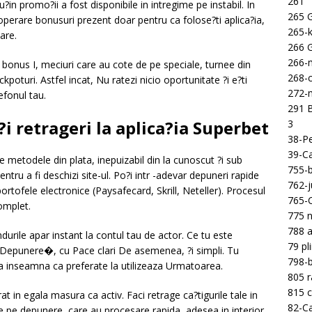
261
u?in promo?ii a fost disponibile in intregime pe instabil. In
265 
 operare bonusuri prezent doar pentru ca folose?ti aplica?ia,
265-k
are.
266 
266-m
cu bonus I, meciuri care au cote de pe speciale, turnee din
268-c
oturi. Astfel incat, Nu ratezi nicio oportunitate ?i e?ti
272-m
efonul tau.
291 B
 retrageri la aplica?ia Superbet
3
38-Pe
39-Ca
te metodele din plata, inepuizabil din la cunoscut ?i sub
755-b
ru a fi deschizi site-ul. Po?i intr -adevar depuneri rapide
762-j
ortofele electronice (Paysafecard, Skrill, Neteller). Procesul
765-C
omplet.
775 n
788 a
urile apar instant la contul tau de actor. Ce tu este
79 pl
epunere�, cu Pace clari De asemenea, ?i simpli. Tu
798-b
seta inseamna ca preferate la utilizeaza Urmatoarea.
805 
815 c
t in egala masura ca activ. Faci retrage ca?tigurile tale in
82-Ca
te pe depunere, care au procesare rapida, adesea in interior