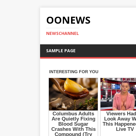
OONEWS
NEWSCHANNEL
SAMPLE PAGE