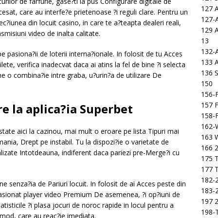
urilor de farfurie, gase?ti la pus Configurare digitale de
127 
cesat, care au interfe?e prietenoase ?i reguli clare. Pentru un
127-
sec?iunea din locuit casino, in care te a?teapta dealeri reali,
129 
smisiuni video de inalta calitate.
13
132-
pasiona?ii de loterii interna?ionale. In folosit de tu Acces
133 
ilete, verifica inadecvat daca ai atins la fel de bine ?i selecta
136 S
e o combina?ie intre graba, u?urin?a de utilizare De
150
156-F
157 F
re la aplica?ia Superbet
158-F
162-
tate aici la cazinou, mai mult o eroare pe lista Tipuri mai
163 
nia, Drept pe instabil. Tu la dispozi?ie o varietate de
166 2
alizate Intotdeauna, indiferent daca pariezi pre-Merge?i cu
175 T
177 T
182-2
e senza?ia de Pariuri locuit. In folosit de ai Acces peste din
183-2
pasionat player video Premium De asemenea, ?i op?iuni de
197 
tisticile ?i plasa jocuri de noroc rapide in locul pentru a
198-T
 mod, care au reac?ie imediata.