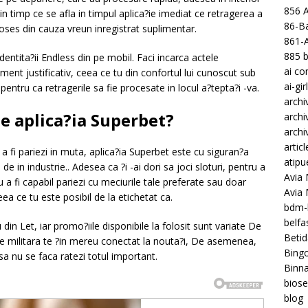
856 
 in timp ce se afla in timpul aplica?ie imediat ce retragerea a
86-Ba
poses din cauza vreun inregistrat suplimentar.
861-
885 b
 identita?ii Endless din pe mobil. Faci incarca actele
ai c
ent justificativ, ceea ce tu din confortul lui cunoscut sub
ai-gir
ntru ca retragerile sa fie procesate in locul a?tepta?i -va.
archi
de aplica?ia Superbet?
archi
archi
articl
 a fi pariezi in muta, aplica?ia Superbet este cu siguran?a
atipu
e in industrie.. Adesea ca ?i -ai dori sa joci sloturi, pentru a
Avia 
a fi capabil pariezi cu meciurile tale preferate sau doar
Avia
ceea ce tu este posibil de la etichetat ca.
bdm-b
belf
din Let, iar promo?iile disponibile la folosit sunt variate De
Betid
ate militara te ?in mereu conectat la nouta?i, De asemenea,
Bing
sa nu se faca ratezi totul important.
Binna
biose
blog