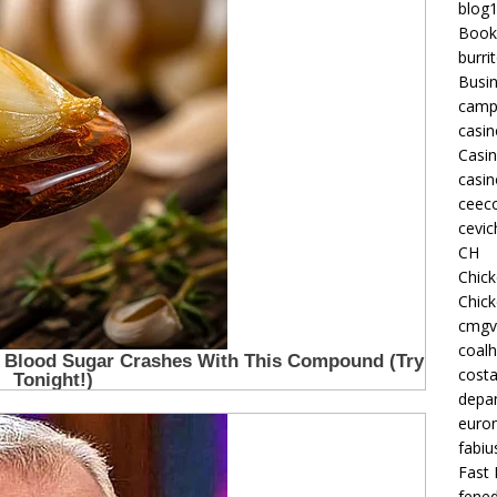
blog
Book
burri
Busi
camp
casin
Casi
casin
ceeco
cevic
CH
Chic
Chic
cmgv
coalh
costa
depan
euron
fabiu
Fast 
fened