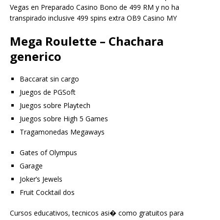
Vegas en Preparado Casino Bono de 499 RM y no ha
transpirado inclusive 499 spins extra OB9 Casino MY
Mega Roulette – Chachara
generico
Baccarat sin cargo
Juegos de PGSoft
Juegos sobre Playtech
Juegos sobre High 5 Games
Tragamonedas Megaways
Gates of Olympus
Garage
Joker’s Jewels
Fruit Cocktail dos
Cursos educativos, tecnicos asi� como gratuitos para