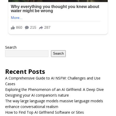
Search
Search
Recent Posts
A Comprehensive Guide to AI NSFW: Challenges and Use
Cases
Exploring the Phenomenon of an AI Girlfriend: A Deep Dive
Designing your AI companion’s nature
The way large language models massive language models
enhance conversational realism
How to Find Top AI Girlfriend Software or Sites