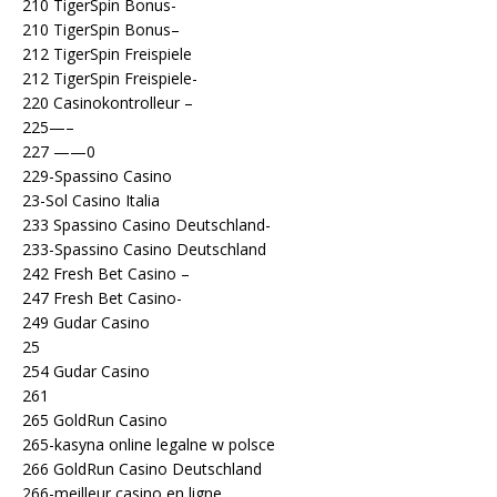
210 TigerSpin Bonus-
210 TigerSpin Bonus–
212 TigerSpin Freispiele
212 TigerSpin Freispiele-
220 Casinokontrolleur –
225—–
227 ——0
229-Spassino Casino
23-Sol Casino Italia
233 Spassino Casino Deutschland-
233-Spassino Casino Deutschland
242 Fresh Bet Casino –
247 Fresh Bet Casino-
249 Gudar Casino
25
254 Gudar Casino
261
265 GoldRun Casino
265-kasyna online legalne w polsce
266 GoldRun Casino Deutschland
266-meilleur casino en ligne