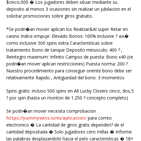
$cinco,000 � Los jugadores deben situar mediante su
deposito al menos 3 ocasiones sin realizar un jubilacion en el
solicitar promociones sobre giros gratuito.
*Se podri�an mover aplican los Realizar&Al super Retar en
casino Indice empuje: Elevado Bonos: 100% inclusive ? asi�
como inclusive 500 spins extra Caracteristicas sobre
tratamiento Bono de tanque Deposito minusculo: 400 ? ,
Reintegro maximum: Infinito Campos de puesta: Bono x40 (se
podri�an mover aplican restricciones) Puesta norma: 200 ?
Nuestro procedimiento para conseguir oriente bono debe ser
relativamente Rapido , Antiguedad del bono: 3 momentos
Spins gratis: incluso 500 spins en All Lucky Clovers cinco, dos,5
? por spin (hasta un monton de 1.250 ? concepto completo)
Se podri�an mover necesita comprobacion
https://yummywins.io/es/aplicacion/
para correo
electronico � La cantidad de giros gratis dependeri? de el
cantidad depositada � Solo jugadores cero millas � Informe
las palabras desplazandolo hacia el pelo caracteristicas � 18+