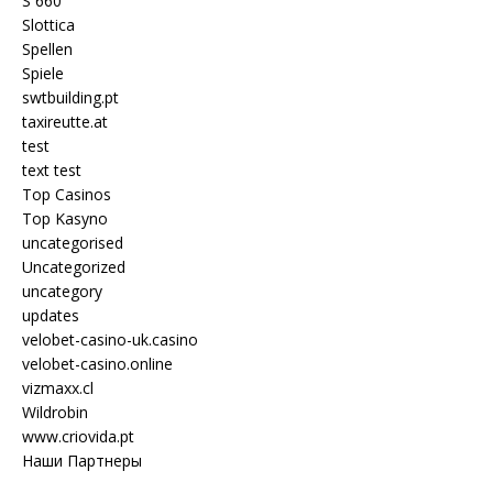
S 660
Slottica
Spellen
Spiele
swtbuilding.pt
taxireutte.at
test
text test
Top Casinos
Top Kasyno
uncategorised
Uncategorized
uncategory
updates
velobet-casino-uk.casino
velobet-casino.online
vizmaxx.cl
Wildrobin
www.criovida.pt
Наши Партнеры