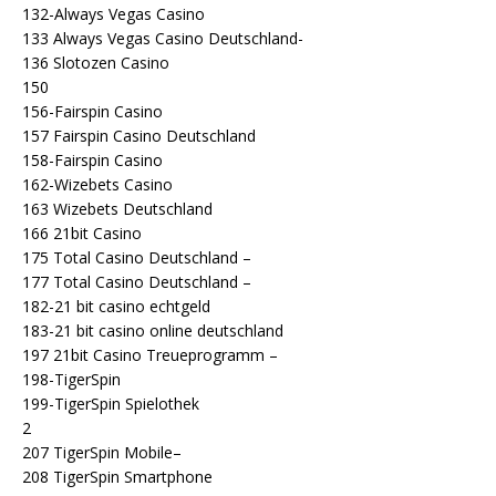
132-Always Vegas Casino
133 Always Vegas Casino Deutschland-
136 Slotozen Casino
150
156-Fairspin Casino
157 Fairspin Casino Deutschland
158-Fairspin Casino
162-Wizebets Casino
163 Wizebets Deutschland
166 21bit Casino
175 Total Casino Deutschland –
177 Total Casino Deutschland –
182-21 bit casino echtgeld
183-21 bit casino online deutschland
197 21bit Casino Treueprogramm –
198-TigerSpin
199-TigerSpin Spielothek
2
207 TigerSpin Mobile–
208 TigerSpin Smartphone