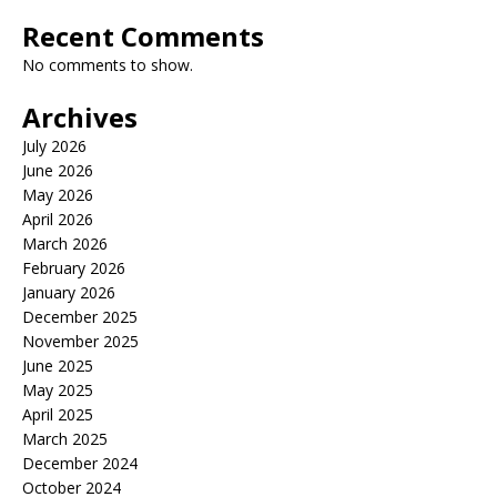
Recent Comments
No comments to show.
Archives
July 2026
June 2026
May 2026
April 2026
March 2026
February 2026
January 2026
December 2025
November 2025
June 2025
May 2025
April 2025
March 2025
December 2024
October 2024