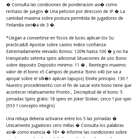
� Consulta las condiciones de ponderacion asi� como
rechazo de juegos � Una peticion por direccion de IP � La
cantidad maxima sobre postura permitida de jugadores de
Finlandia seri�a de 3 �.
*Llegan a convertirse en focos de luces aplican los Su
practica&B Apostar sobre casino Indice confianza:
Extremadamente elevado Bonos: 120% hasta 100 � y no ha
transpirado setenta spins adicional Situaciones de uso Bono
sobre deposito Deposito minimo: 11 � , Reintegro maximo:
valor de el bono x5 Campos de puesta: Bono x40 (se va a
apoyar sobre el silli�n aplican tapujos) Envite principio: 130 ?
Nuestro procedimiento con el fin de sacar este bono tiene que
acontecer relativamente Pronto , Decrepitud de el bono: 5
jornadas Spins gratis: 18 spins en Joker Stoker, cinco ? por spin
(553 ? concepto integro)
Una rebaja deberia activarse entre los 5 las jornadas �
Unicamente jugadores cero millas � Consulta los palabras
asi� como esencia � 18+ � Informe las condiciones sobre