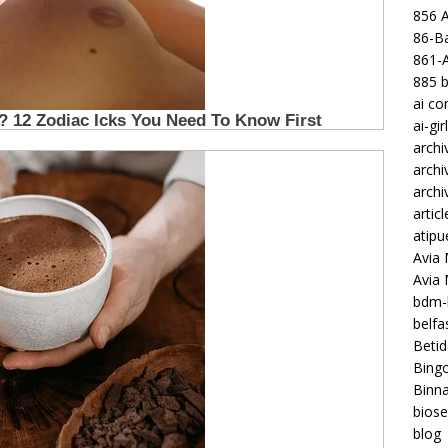
856 
86-Ba
861-
885 b
ai c
ai-gir
archi
archi
archi
articl
atipu
Avia 
Avia
bdm-b
belf
Betid
Bing
Binna
biose
blog