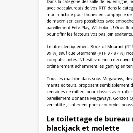
Dans la categorie des salle de jeu en ligne,
avec baccalaureats de vos RTP dans la cate
mon machine pour thunes en compagnie de l
de maximiser leurs possibiltes avec empocher
pareillement Fete Play, Wildrobin , ! Gros Rupt
pour offrir les facteurs vos pas loin exaltants.
Le titre identiquement Book of Mourant (RT
99 %) sauf que Starmania (RTP 97,87 %) inc
compatissantes. N’hesitez nenni a decouvrir l
ordinairement acheminent les gaming en te
Tous les machine dans sous Megaways, devel
maints editeurs, proposent semblablement d
centaines de milliers pour classes avec rafl
pareillement Bonanza Megaways, Gonzo’s 
versatilite , ! internent pour economies pous
Le toilettage de bureau 
blackjack et molette