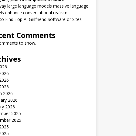
way large language models massive language
s enhance conversational realism
o Find Top AI Girlfriend Software or Sites
cent Comments
omments to show.
chives
2026
 2026
2026
 2026
h 2026
uary 2026
ry 2026
mber 2025
mber 2025
 2025
2025