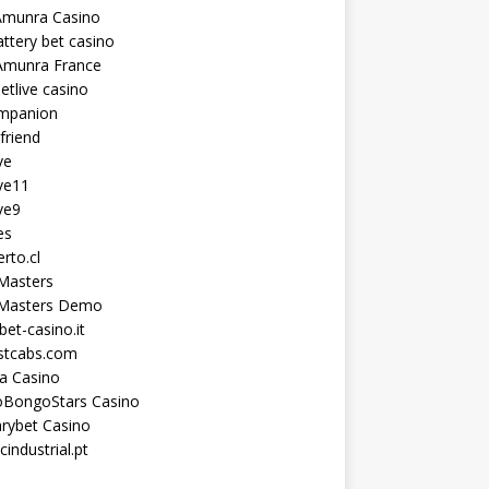
Amunra Casino
ttery bet casino
Amunra France
etlive casino
ompanion
lfriend
ve
ve11
ve9
es
erto.cl
Masters
 Masters Demo
et-casino.it
astcabs.com
a Casino
oBongoStars Casino
rybet Casino
cindustrial.pt