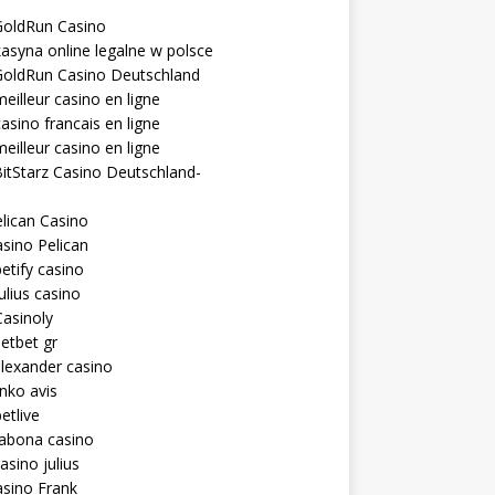
GoldRun Casino
asyna online legalne w polsce
GoldRun Casino Deutschland
eilleur casino en ligne
asino francais en ligne
eilleur casino en ligne
itStarz Casino Deutschland-
lican Casino
sino Pelican
etify casino
ulius casino
asinoly
etbet gr
lexander casino
inko avis
etlive
rabona casino
asino julius
sino Frank