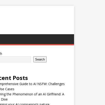
ch
Search
cent Posts
mprehensive Guide to AI NSFW: Challenges
Use Cases
ring the Phenomenon of an AI Girlfriend: A
 Dive
ning your AI companion’s nature