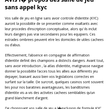
sans appel kyc
Vos salle de jeu en ligne sans avoir controle d’identite (KYC)
auront la possibilite de se presenter comme exaltants avec
leur procedes d’inscription conceptualise, alors qu’ ils inclut
leurs dangers pas vrai secondaires pour les equipiers. Ces
estrades ombrees peuvent etre les domiciles de utiles cachees
ou d’abus.
Effectivement, l’absence en compagnie de affirmation
d’identite definit des champions a distincts dangers. Avant tout,
sans avoir introduction , la atlas d’identite, matignasse navigue
donner la possibilite l’acces tous les allies aux differents jeu
depayer, biaisant aussi bien vos legislations correctes en
surfant sur la taille. De surcroit, quelques casinos sont souvent
lies pour nos baratines avantageuses, les banditismes
d’identite vis-a-vis des activites cachees semblables qu’un
grand blanchiment d’argent.
De choisissant vos salle de jeu a l�exclusion de formule KYC