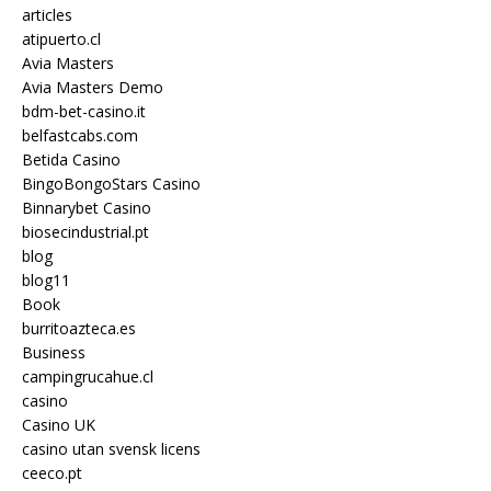
articles
atipuerto.cl
Avia Masters
Avia Masters Demo
bdm-bet-casino.it
belfastcabs.com
Betida Casino
BingoBongoStars Casino
Binnarybet Casino
biosecindustrial.pt
blog
blog11
Book
burritoazteca.es
Business
campingrucahue.cl
casino
Casino UK
casino utan svensk licens
ceeco.pt