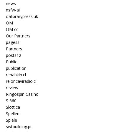
news
nsfw-ai
oalibrarypress.uk
OM
OM cc
Our Partners
pagess
Partners
posts12
Public
publication
rehabkin.cl
reloncaviradio.cl
review
Ringospin Casino
S 660
Slottica
Spellen
Spiele
swtbuilding.pt