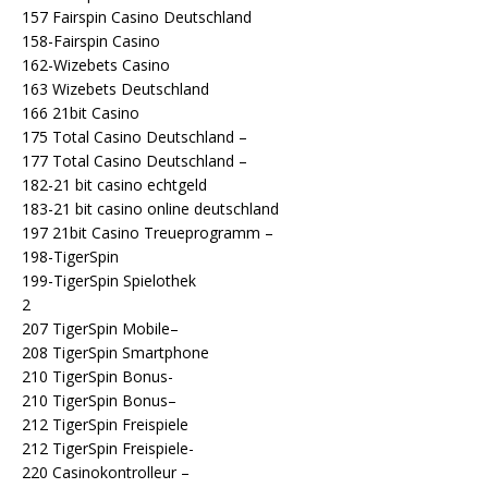
157 Fairspin Casino Deutschland
158-Fairspin Casino
162-Wizebets Casino
163 Wizebets Deutschland
166 21bit Casino
175 Total Casino Deutschland –
177 Total Casino Deutschland –
182-21 bit casino echtgeld
183-21 bit casino online deutschland
197 21bit Casino Treueprogramm –
198-TigerSpin
199-TigerSpin Spielothek
2
207 TigerSpin Mobile–
208 TigerSpin Smartphone
210 TigerSpin Bonus-
210 TigerSpin Bonus–
212 TigerSpin Freispiele
212 TigerSpin Freispiele-
220 Casinokontrolleur –