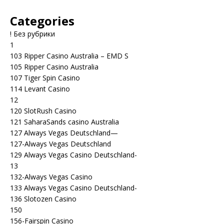
Categories
! Без рубрики
1
103 Ripper Casino Australia – EMD S
105 Ripper Casino Australia
107 Tiger Spin Casino
114 Levant Casino
12
120 SlotRush Casino
121 SaharaSands casino Australia
127 Always Vegas Deutschland—
127-Always Vegas Deutschland
129 Always Vegas Casino Deutschland-
13
132-Always Vegas Casino
133 Always Vegas Casino Deutschland-
136 Slotozen Casino
150
156-Fairspin Casino