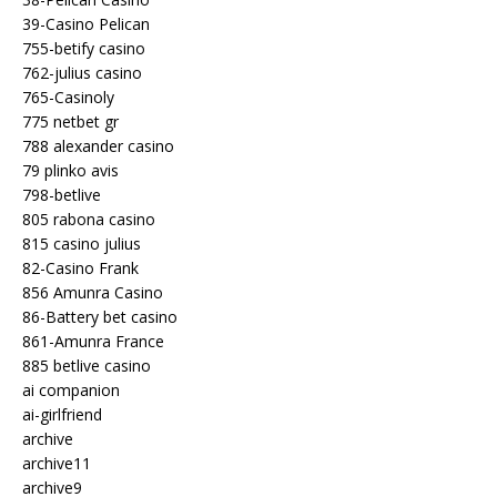
39-Casino Pelican
755-betify casino
762-julius casino
765-Casinoly
775 netbet gr
788 alexander casino
79 plinko avis
798-betlive
805 rabona casino
815 casino julius
82-Casino Frank
856 Amunra Casino
86-Battery bet casino
861-Amunra France
885 betlive casino
ai companion
ai-girlfriend
archive
archive11
archive9