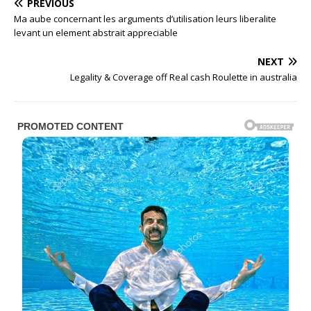
PREVIOUS
Ma aube concernant les arguments d’utilisation leurs liberalite
levant un element abstrait appreciable
NEXT
Legality & Coverage off Real cash Roulette in australia