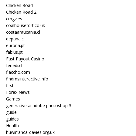
Chicken Road
Chicken Road 2
cmgv.es
coalhousefort.co.uk
costaaraucania.cl
depana.cl
eurona.pt
fabius.pt
Fast Payout Casino
fenedi.cl
fiaccho.com
findmsinteractive.info
first
Forex News
Games
generative ai adobe photoshop 3
guide
guides
Health
huwirranca-davies.org.uk