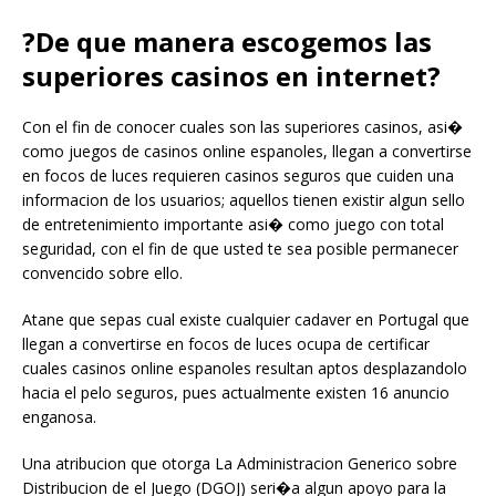
?De que manera escogemos las
superiores casinos en internet?
Con el fin de conocer cuales son las superiores casinos, asi�
como juegos de casinos online espanoles, llegan a convertirse
en focos de luces requieren casinos seguros que cuiden una
informacion de los usuarios; aquellos tienen existir algun sello
de entretenimiento importante asi� como juego con total
seguridad, con el fin de que usted te sea posible permanecer
convencido sobre ello.
Atane que sepas cual existe cualquier cadaver en Portugal que
llegan a convertirse en focos de luces ocupa de certificar
cuales casinos online espanoles resultan aptos desplazandolo
hacia el pelo seguros, pues actualmente existen 16 anuncio
enganosa.
Una atribucion que otorga La Administracion Generico sobre
Distribucion de el Juego (DGOJ) seri�a algun apoyo para la