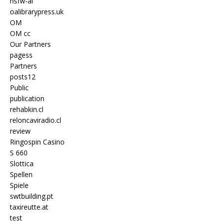
nsfw-ai
oalibrarypress.uk
OM
OM cc
Our Partners
pagess
Partners
posts12
Public
publication
rehabkin.cl
reloncaviradio.cl
review
Ringospin Casino
S 660
Slottica
Spellen
Spiele
swtbuilding.pt
taxireutte.at
test