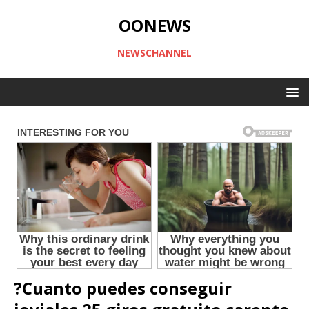
OONEWS
NEWSCHANNEL
?Cuanto puedes conseguir