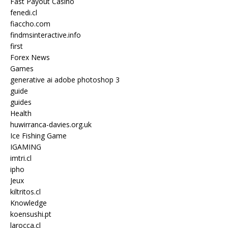
Fast Payout Casino
fenedi.cl
fiaccho.com
findmsinteractive.info
first
Forex News
Games
generative ai adobe photoshop 3
guide
guides
Health
huwirranca-davies.org.uk
Ice Fishing Game
IGAMING
imtri.cl
ipho
Jeux
kiltritos.cl
Knowledge
koensushi.pt
larocca.cl