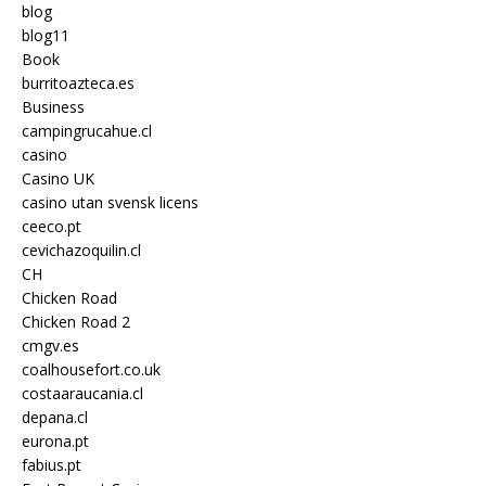
blog
blog11
Book
burritoazteca.es
Business
campingrucahue.cl
casino
Casino UK
casino utan svensk licens
ceeco.pt
cevichazoquilin.cl
CH
Chicken Road
Chicken Road 2
cmgv.es
coalhousefort.co.uk
costaaraucania.cl
depana.cl
eurona.pt
fabius.pt