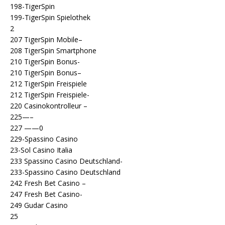
198-TigerSpin
199-TigerSpin Spielothek
2
207 TigerSpin Mobile–
208 TigerSpin Smartphone
210 TigerSpin Bonus-
210 TigerSpin Bonus–
212 TigerSpin Freispiele
212 TigerSpin Freispiele-
220 Casinokontrolleur –
225—–
227 ——0
229-Spassino Casino
23-Sol Casino Italia
233 Spassino Casino Deutschland-
233-Spassino Casino Deutschland
242 Fresh Bet Casino –
247 Fresh Bet Casino-
249 Gudar Casino
25