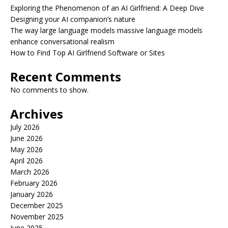
Exploring the Phenomenon of an AI Girlfriend: A Deep Dive
Designing your AI companion’s nature
The way large language models massive language models
enhance conversational realism
How to Find Top AI Girlfriend Software or Sites
Recent Comments
No comments to show.
Archives
July 2026
June 2026
May 2026
April 2026
March 2026
February 2026
January 2026
December 2025
November 2025
June 2025