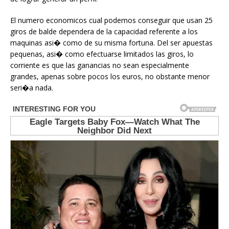
El numero economicos cual podemos conseguir que usan 25
giros de balde dependera de la capacidad referente a los
maquinas asi� como de su misma fortuna. Del ser apuestas
pequenas, asi� como efectuarse limitados las giros, lo
corriente es que las ganancias no sean especialmente
grandes, apenas sobre pocos los euros, no obstante menor
seri�a nada.