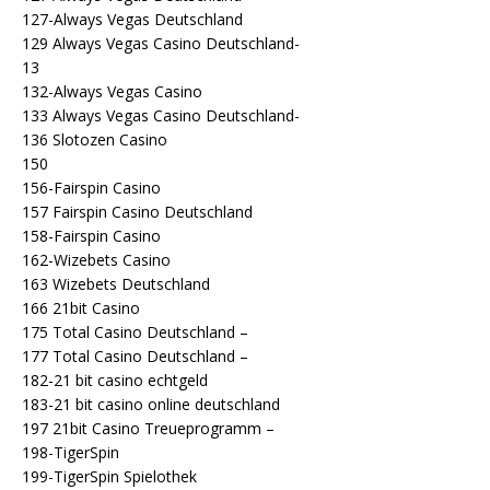
127-Always Vegas Deutschland
129 Always Vegas Casino Deutschland-
13
132-Always Vegas Casino
133 Always Vegas Casino Deutschland-
136 Slotozen Casino
150
156-Fairspin Casino
157 Fairspin Casino Deutschland
158-Fairspin Casino
162-Wizebets Casino
163 Wizebets Deutschland
166 21bit Casino
175 Total Casino Deutschland –
177 Total Casino Deutschland –
182-21 bit casino echtgeld
183-21 bit casino online deutschland
197 21bit Casino Treueprogramm –
198-TigerSpin
199-TigerSpin Spielothek