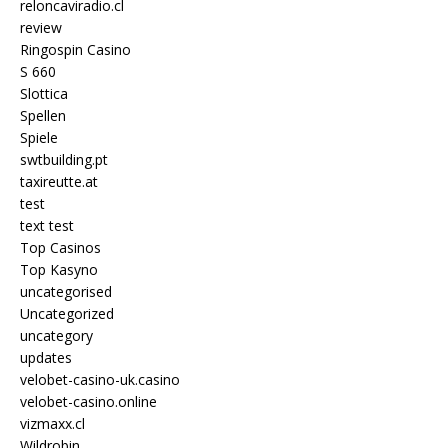
reloncaviradio.cl
review
Ringospin Casino
S 660
Slottica
Spellen
Spiele
swtbuilding.pt
taxireutte.at
test
text test
Top Casinos
Top Kasyno
uncategorised
Uncategorized
uncategory
updates
velobet-casino-uk.casino
velobet-casino.online
vizmaxx.cl
Wildrobin