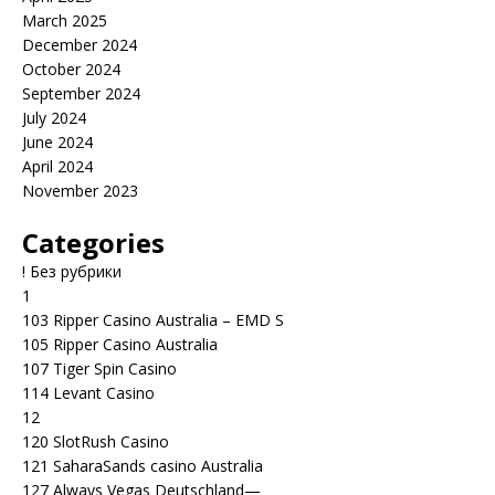
March 2025
December 2024
October 2024
September 2024
July 2024
June 2024
April 2024
November 2023
Categories
! Без рубрики
1
103 Ripper Casino Australia – EMD S
105 Ripper Casino Australia
107 Tiger Spin Casino
114 Levant Casino
12
120 SlotRush Casino
121 SaharaSands casino Australia
127 Always Vegas Deutschland—