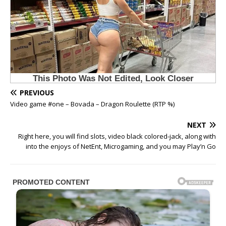
PREVIOUS
Video game #one – Bovada – Dragon Roulette (RTP %)
NEXT
Right here, you will find slots, video black colored-jack, along with
into the enjoys of NetEnt, Microgaming, and you may Play’n Go