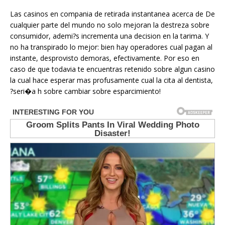
Las casinos en compania de retirada instantanea acerca de De
cualquier parte del mundo no solo mejoran la destreza sobre
consumidor, ademi?s incrementa una decision en la tarima. Y
no ha transpirado lo mejor: bien hay operadores cual pagan al
instante, desprovisto demoras, efectivamente. Por eso en
caso de que todavia te encuentras retenido sobre algun casino
la cual hace esperar mas profusamente cual la cita al dentista,
?seri�a h sobre cambiar sobre esparcimiento!