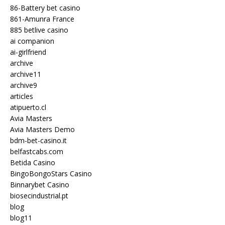
86-Battery bet casino
861-Amunra France
885 betlive casino
ai companion
ai-girlfriend
archive
archive11
archive9
articles
atipuerto.cl
Avia Masters
Avia Masters Demo
bdm-bet-casino.it
belfastcabs.com
Betida Casino
BingoBongoStars Casino
Binnarybet Casino
biosecindustrial.pt
blog
blog11