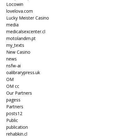
Locowin
lovelova.com
Lucky Meister Casino
media
medicalsexcenter.cl
motolandim.pt
my_texts
New Casino
news
nsfw-ai
oalibrarypress.uk
OM
OM cc
Our Partners
pagess
Partners
posts12
Public
publication
rehabkin.cl