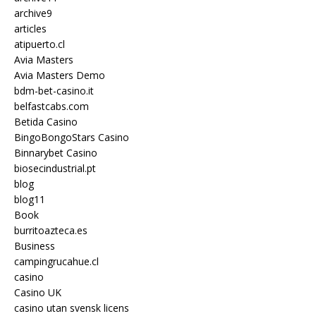
archive9
articles
atipuerto.cl
Avia Masters
Avia Masters Demo
bdm-bet-casino.it
belfastcabs.com
Betida Casino
BingoBongoStars Casino
Binnarybet Casino
biosecindustrial.pt
blog
blog11
Book
burritoazteca.es
Business
campingrucahue.cl
casino
Casino UK
casino utan svensk licens