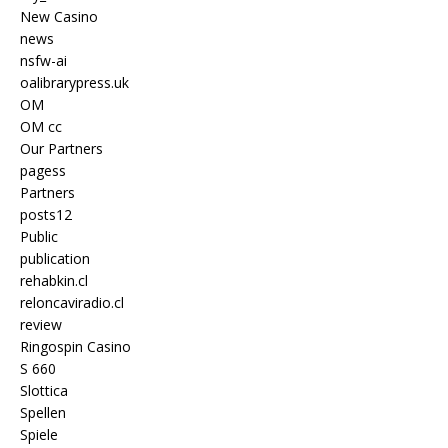
New Casino
news
nsfw-ai
oalibrarypress.uk
OM
OM cc
Our Partners
pagess
Partners
posts12
Public
publication
rehabkin.cl
reloncaviradio.cl
review
Ringospin Casino
S 660
Slottica
Spellen
Spiele