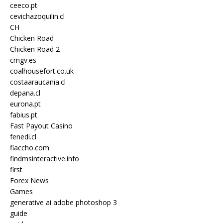
ceeco.pt
cevichazoquilin.cl
CH
Chicken Road
Chicken Road 2
cmgv.es
coalhousefort.co.uk
costaaraucania.cl
depana.cl
eurona.pt
fabius.pt
Fast Payout Casino
fenedi.cl
fiaccho.com
findmsinteractive.info
first
Forex News
Games
generative ai adobe photoshop 3
guide