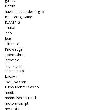
guides
Health
huwirranca-davies.org.uk
Ice Fishing Game
IGAMING
imtri.cl
ipho
Jeux
kiltritos.cl
Knowledge
koensushi.pt
larocca.cl
legarage.pt
liderpneus.pt
Locowin
lovelova.com
Lucky Meister Casino
media
medicalsexcenter.cl
motolandim.pt
my_texts