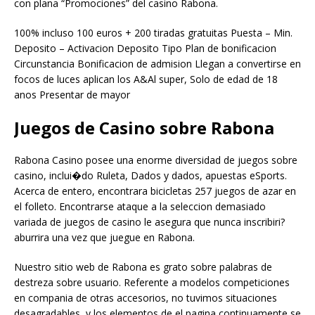
con plana “Promociones” del casino Rabona.
100% incluso 100 euros + 200 tiradas gratuitas Puesta – Min.
Deposito – Activacion Deposito Tipo Plan de bonificacion
Circunstancia Bonificacion de admision Llegan a convertirse en
focos de luces aplican los A&Al super, Solo de edad de 18
anos Presentar de mayor
Juegos de Casino sobre Rabona
Rabona Casino posee una enorme diversidad de juegos sobre
casino, inclui�do Ruleta, Dados y dados, apuestas eSports.
Acerca de entero, encontrara bicicletas 257 juegos de azar en
el folleto. Encontrarse ataque a la seleccion demasiado
variada de juegos de casino le asegura que nunca inscribiri?
aburrira una vez que juegue en Rabona.
Nuestro sitio web de Rabona es grato sobre palabras de
destreza sobre usuario. Referente a modelos competiciones
en compania de otras accesorios, no tuvimos situaciones
desagradables, y los elementos de el pagina continuamente se