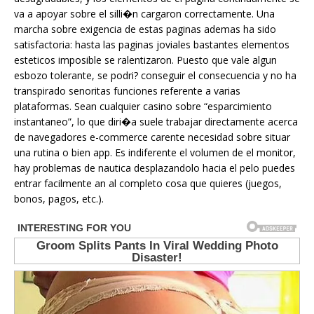
va a apoyar sobre el silli�n cargaron correctamente. Una
marcha sobre exigencia de estas paginas ademas ha sido
satisfactoria: hasta las paginas joviales bastantes elementos
esteticos imposible se ralentizaron. Puesto que vale algun
esbozo tolerante, se podri? conseguir el consecuencia y no ha
transpirado senoritas funciones referente a varias
plataformas. Sean cualquier casino sobre “esparcimiento
instantaneo”, lo que diri�a suele trabajar directamente acerca
de navegadores e-commerce carente necesidad sobre situar
una rutina o bien app. Es indiferente el volumen de el monitor,
hay problemas de nautica desplazandolo hacia el pelo puedes
entrar facilmente an al completo cosa que quieres (juegos,
bonos, pagos, etc.).