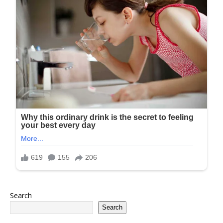
Search
Search