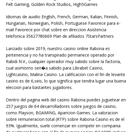
Felt Gaming, Golden Rock Studios, High5Games
Idiomas de auxilio English, French, German, Italian, Finnish,
Hungarian, Norwegian, Polish, Portuguese Favorece para e-
mail Favorece por chat sobre en direccion Asistencia
telefonica 35627780669 Plan de afiliados 7StarsPartners
Lanzado sobre 2019, nuestro casino online Rabona es
pertenencia y no ha transpirado permanece operado por
Rabidi N.V., cualquier operador muy sabido sobre la factoria,
cual asimismo seri�a sabido para Librabet Casino,
Lightcasino, Malina Casino. La calificacion con el fin de levante
casino es de 6,seis, lo que significa que tendra lugar una buena
eleccion para bastantes jugadores.
Dentro del pagina web del casino Rabona puedes juguetear en
257 juegos de 64 desarrolladores sobre juegos de casino,
como Playson, BGAMING, Aparicion Games. La valoracion
sobre remuneracion total (RTP) sobre Rabona Casino es de el
93%. Igualmente, suele comenzar en competir en compania