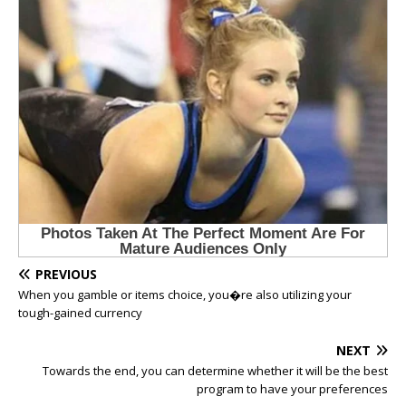
PREVIOUS
When you gamble or items choice, you�re also utilizing your
tough-gained currency
NEXT
Towards the end, you can determine whether it will be the best
program to have your preferences