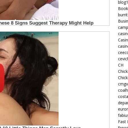
blog
Book
burri
Busi
camp
casin
Casi
casin
ceeco
cevic
CH
Chic
Chic
cmgv
coalh
costa
depan
euron
fabiu
Fast 
fened