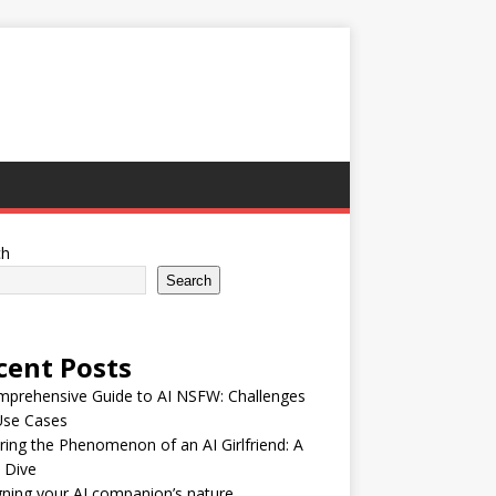
ch
Search
cent Posts
mprehensive Guide to AI NSFW: Challenges
Use Cases
ring the Phenomenon of an AI Girlfriend: A
 Dive
ning your AI companion’s nature