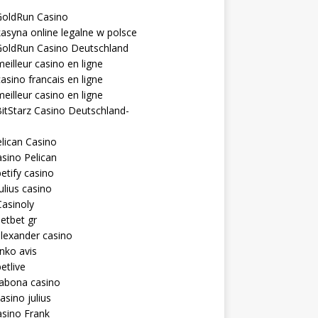
GoldRun Casino
asyna online legalne w polsce
GoldRun Casino Deutschland
eilleur casino en ligne
asino francais en ligne
eilleur casino en ligne
itStarz Casino Deutschland-
lican Casino
sino Pelican
etify casino
ulius casino
asinoly
etbet gr
lexander casino
inko avis
etlive
rabona casino
asino julius
sino Frank