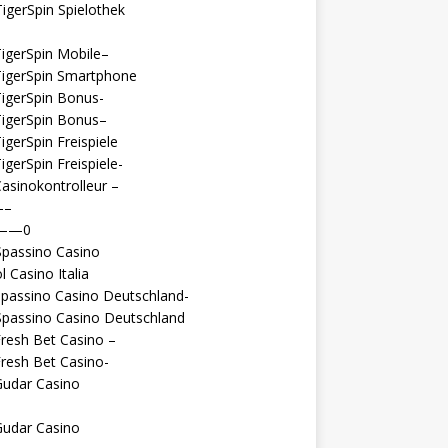
igerSpin Spielothek
igerSpin Mobile–
TigerSpin Smartphone
igerSpin Bonus-
TigerSpin Bonus–
igerSpin Freispiele
igerSpin Freispiele-
asinokontrolleur –
—–
 ——0
Spassino Casino
l Casino Italia
passino Casino Deutschland-
Spassino Casino Deutschland
resh Bet Casino –
resh Bet Casino-
Gudar Casino
Gudar Casino