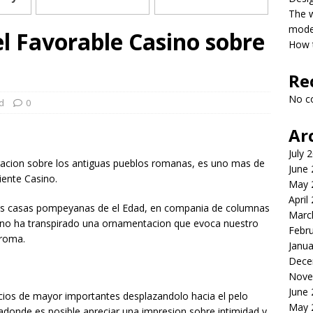
The 
model
el Favorable Casino sobre
How t
Re
No c
d
0
Ar
July 
acion sobre los antiguas pueblos romanas, es uno mas de
June
iente Casino.
May 
April
las casas pompeyanas de el Edad, en compania de columnas
Marc
 y no ha transpirado una ornamentacion que evoca nuestro
Febr
 roma.
Janua
Dece
Nove
June
acios de mayor importantes desplazandolo hacia el pelo
May 
adonde es posible apreciar una impresion sobre intimidad y