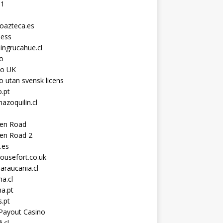
11
toazteca.es
ness
ingrucahue.cl
o
no UK
o utan svensk licens
.pt
hazoquilin.cl
ken Road
ken Road 2
.es
ousefort.co.uk
araucania.cl
a.cl
a.pt
s.pt
Payout Casino
i.cl