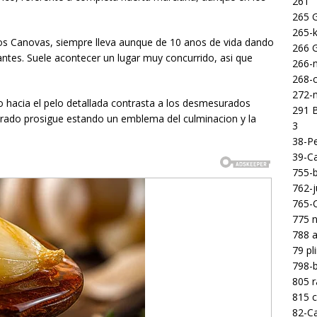
261
265 
265-k
s Canovas, siempre lleva aunque de 10 anos de vida dando
266 
tantes. Suele acontecer un lugar muy concurrido, asi que
266-m
268-c
272-m
o hacia el pelo detallada contrasta a los desmesurados
291 B
spirado prosigue estando un emblema del culminacion y la
3
38-Pe
39-Ca
755-b
762-j
765-C
775 n
788 a
79 pl
798-b
805 
815 c
82-Ca