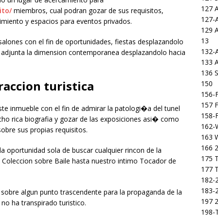
127 
ito/
miembros, cual podran gozar de sus requisitos,
127-
nimiento y espacios para eventos privados.
129 
13
alones con el fin de oportunidades, fiestas desplazandolo
132-
ue adjunta la dimension contemporanea desplazandolo hacia
133 
136 S
accion turistica
150
156-F
157 F
te inmueble con el fin de admirar la patologi�a del tunel
158-F
icho rica biografia y gozar de las exposiciones asi� como
162-
 sobre sus propias requisitos.
163 
166 2
la oportunidad sola de buscar cualquier rincon de la
175 T
Coleccion sobre Baile hasta nuestro intimo Tocador de
177 T
182-2
183-2
 sobre algun punto trascendente para la propaganda de la
197 
no ha transpirado turistico.
198-T