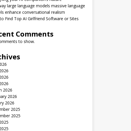
way large language models massive language
s enhance conversational realism
o Find Top AI Girlfriend Software or Sites
cent Comments
omments to show.
chives
2026
 2026
2026
 2026
h 2026
uary 2026
ry 2026
mber 2025
mber 2025
 2025
2025