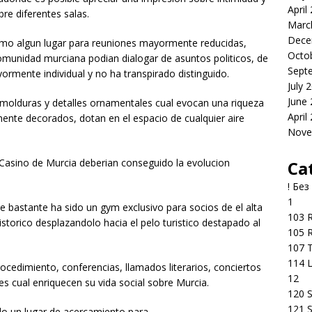
April
bre diferentes salas.
Marc
Dece
 como algun lugar para reuniones mayormente reducidas,
Octo
omunidad murciana podian dialogar de asuntos politicos, de
Sept
rmente individual y no ha transpirado distinguido.
July 
June
molduras y detalles ornamentales cual evocan una riqueza
April
amente decorados, dotan en el espacio de cualquier aire
Nove
vo Casino de Murcia deberian conseguido la evolucion
Ca
! Без
1
e bastante ha sido un gym exclusivo para socios de el alta
103 R
storico desplazandolo hacia el pelo turistico destapado al
105 R
107 T
114 
cedimiento, conferencias, llamados literarios, conciertos
12
es cual enriquecen su vida social sobre Murcia.
120 S
121 S
o un lugar de acercamiento para