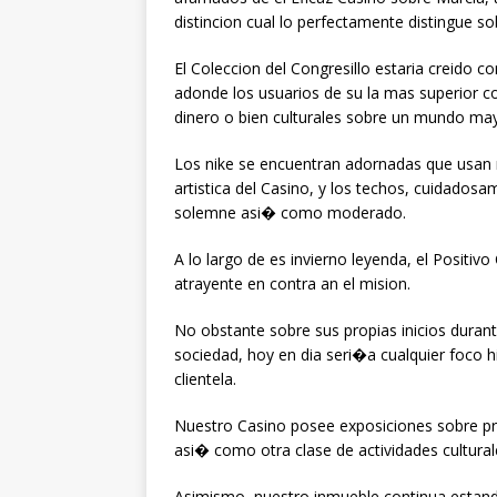
distincion cual lo perfectamente distingue so
El Coleccion del Congresillo estaria creido
adonde los usuarios de su la mas superior c
dinero o bien culturales sobre un mundo mayo
Los nike se encuentran adornadas que usan 
artistica del Casino, y los techos, cuidados
solemne asi� como moderado.
A lo largo de es invierno leyenda, el Positi
atrayente en contra an el mision.
No obstante sobre sus propias inicios durant
sociedad, hoy en dia seri�a cualquier foco hi
clientela.
Nuestro Casino posee exposiciones sobre pro
asi� como otra clase de actividades cultural
Asimismo, nuestro inmueble continua estand