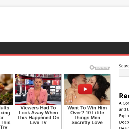
Sear
Re
A Co
and 
Explo
Deep
Desig