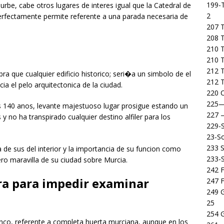
199-T
 urbe, cabe otros lugares de interes igual que la Catedral de
2
erfectamente permite referente a una parada necesaria de
207 T
208 
210 T
210 
212 T
 que cualquier edificio historico; seri�a un simbolo de el
212 T
ia el pelo arquitectonica de la ciudad.
220 C
225
s 140 anos, levante majestuoso lugar prosigue estando un
227
no ha transpirado cualquier destino alfiler para los
229-
23-So
233 S
a de sus del interior y la importancia de su funcion como
233-
ro maravilla de su ciudad sobre Murcia.
242 F
arra para impedir examinar
247 F
249 
25
254 
nco, referente a completa huerta murciana, aunque en los