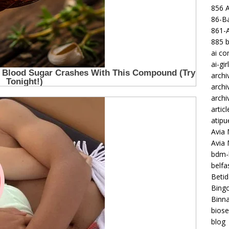
856 
86-Ba
861-
885 b
ai c
ai-gir
archi
archi
archi
articl
atipu
Avia 
Avia
bdm-b
belf
Betid
Bing
Binna
biose
blog