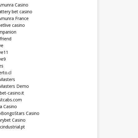
Amunra Casino
ttery bet casino
Amunra France
etlive casino
ompanion
lfriend
ve
ve11
ve9
es
erto.cl
Masters
 Masters Demo
et-casino.it
astcabs.com
a Casino
oBongoStars Casino
rybet Casino
cindustrial.pt