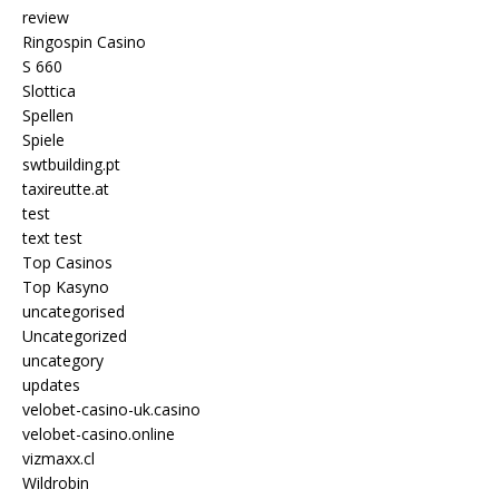
review
Ringospin Casino
S 660
Slottica
Spellen
Spiele
swtbuilding.pt
taxireutte.at
test
text test
Top Casinos
Top Kasyno
uncategorised
Uncategorized
uncategory
updates
velobet-casino-uk.casino
velobet-casino.online
vizmaxx.cl
Wildrobin