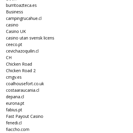
burritoazteca.es
Business
campingrucahue.cl
casino
Casino UK
casino utan svensk licens
ceeco.pt
cevichazoquilin.cl
CH
Chicken Road
Chicken Road 2
cmgv.es
coalhousefort.co.uk
costaaraucania.cl
depana.cl
eurona.pt
fabius.pt
Fast Payout Casino
fenedi.cl
fiaccho.com