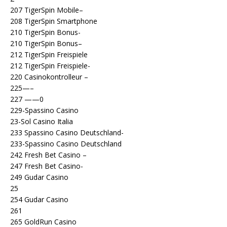
207 TigerSpin Mobile–
208 TigerSpin Smartphone
210 TigerSpin Bonus-
210 TigerSpin Bonus–
212 TigerSpin Freispiele
212 TigerSpin Freispiele-
220 Casinokontrolleur –
225—–
227 ——0
229-Spassino Casino
23-Sol Casino Italia
233 Spassino Casino Deutschland-
233-Spassino Casino Deutschland
242 Fresh Bet Casino –
247 Fresh Bet Casino-
249 Gudar Casino
25
254 Gudar Casino
261
265 GoldRun Casino