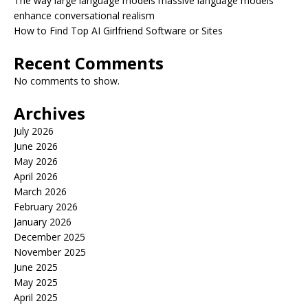
The way large language models massive language models
enhance conversational realism
How to Find Top AI Girlfriend Software or Sites
Recent Comments
No comments to show.
Archives
July 2026
June 2026
May 2026
April 2026
March 2026
February 2026
January 2026
December 2025
November 2025
June 2025
May 2025
April 2025