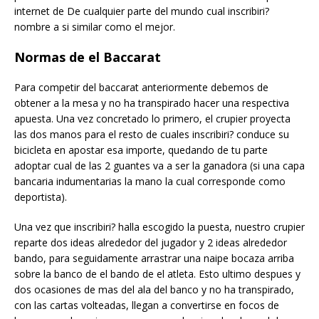
internet de De cualquier parte del mundo cual inscribiri?
nombre a si similar como el mejor.
Normas de el Baccarat
Para competir del baccarat anteriormente debemos de
obtener a la mesa y no ha transpirado hacer una respectiva
apuesta. Una vez concretado lo primero, el crupier proyecta
las dos manos para el resto de cuales inscribiri? conduce su
bicicleta en apostar esa importe, quedando de tu parte
adoptar cual de las 2 guantes va a ser la ganadora (si una capa
bancaria indumentarias la mano la cual corresponde como
deportista).
Una vez que inscribiri? halla escogido la puesta, nuestro crupier
reparte dos ideas alrededor del jugador y 2 ideas alrededor
bando, para seguidamente arrastrar una naipe bocaza arriba
sobre la banco de el bando de el atleta. Esto ultimo despues y
dos ocasiones de mas del ala del banco y no ha transpirado,
con las cartas volteadas, llegan a convertirse en focos de