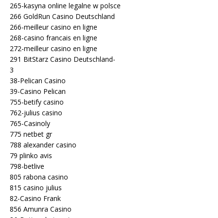
265-kasyna online legalne w polsce
266 GoldRun Casino Deutschland
266-meilleur casino en ligne
268-casino francais en ligne
272-meilleur casino en ligne
291 BitStarz Casino Deutschland-
3
38-Pelican Casino
39-Casino Pelican
755-betify casino
762-julius casino
765-Casinoly
775 netbet gr
788 alexander casino
79 plinko avis
798-betlive
805 rabona casino
815 casino julius
82-Casino Frank
856 Amunra Casino