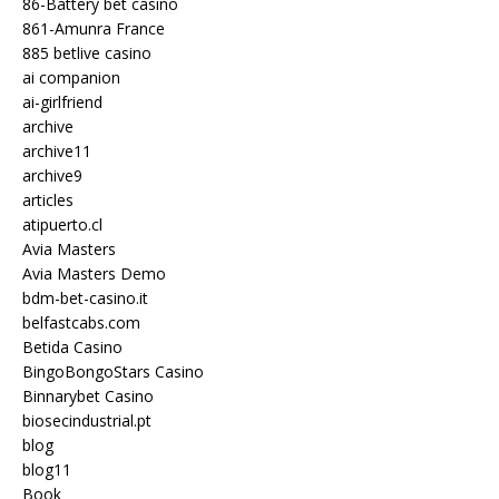
86-Battery bet casino
861-Amunra France
885 betlive casino
ai companion
ai-girlfriend
archive
archive11
archive9
articles
atipuerto.cl
Avia Masters
Avia Masters Demo
bdm-bet-casino.it
belfastcabs.com
Betida Casino
BingoBongoStars Casino
Binnarybet Casino
biosecindustrial.pt
blog
blog11
Book