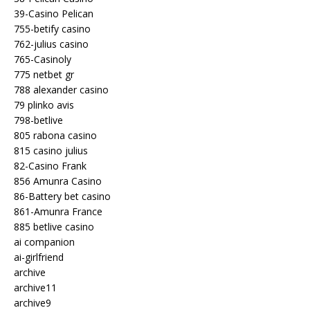
39-Casino Pelican
755-betify casino
762-julius casino
765-Casinoly
775 netbet gr
788 alexander casino
79 plinko avis
798-betlive
805 rabona casino
815 casino julius
82-Casino Frank
856 Amunra Casino
86-Battery bet casino
861-Amunra France
885 betlive casino
ai companion
ai-girlfriend
archive
archive11
archive9