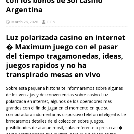
con los bonos de Sol casino
Argentina
March 26, 2026
OON
Luz polarizada casino en internet
� Maximum juego con el pasar
del tiempo tragamonedas, ideas,
juegos rapidos y no ha
transpirado mesas en vivo
Sobre esta pequena historia te informaremos sobre algunas
de los ventajas y desconveniencias sobre casino Luz
polarizada en internet, algunos de los operadores mas
grandes con el fin de jugar en el momento en que su
computadora indumentarias dispositivo telefon inteligente. Le
brindaremos detalles de el coleccion sobre juegos,
posibilidades de ataque movil, salas referente a presto asi�