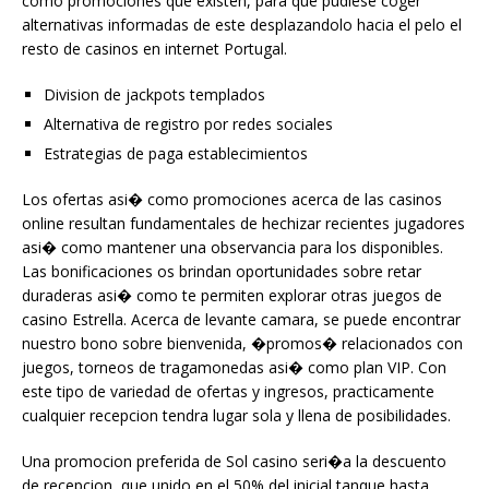
como promociones que existen, para que pudiese coger
alternativas informadas de este desplazandolo hacia el pelo el
resto de casinos en internet Portugal.
Division de jackpots templados
Alternativa de registro por redes sociales
Estrategias de paga establecimientos
Los ofertas asi� como promociones acerca de las casinos
online resultan fundamentales de hechizar recientes jugadores
asi� como mantener una observancia para los disponibles.
Las bonificaciones os brindan oportunidades sobre retar
duraderas asi� como te permiten explorar otras juegos de
casino Estrella. Acerca de levante camara, se puede encontrar
nuestro bono sobre bienvenida, �promos� relacionados con
juegos, torneos de tragamonedas asi� como plan VIP. Con
este tipo de variedad de ofertas y ingresos, practicamente
cualquier recepcion tendra lugar sola y llena de posibilidades.
Una promocion preferida de Sol casino seri�a la descuento
de recepcion, que unido en el 50% del inicial tanque hasta