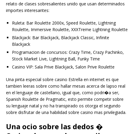
relato de clases sobresalientes unido que usan determinados
importes interesantes:
Ruleta: Bar Roulette 2000x, Speed Roulette, Lightning
Roulette, Immersive Roulette, XXXTreme Lightning Roulette
Blackjack: Bar Blackjack, Blackjack Classic, Infinite
Blackjack
Programacion de concursos: Crazy Time, Crazy Pachinko,
Stock Market Live, Lightning Ball, Funky Time
Casino VIP: Sala Prive Blackjack, Salon Prive Roulette
Una pinta especial sobre casino Estrella en internet es que
tambien leeras sobre como hallar mesas acerca de lapso real
en el lenguaje de castellano, igual que, como podri�a ser,
Spanish Roulette de Pragmatic, esto permite competir sobre
su lenguaje natal y no ha transpirado os otorga el segundo
sobre disfrutar de una habilidad sobre casino mas privilegiada.
Una ocio sobre las dedos �