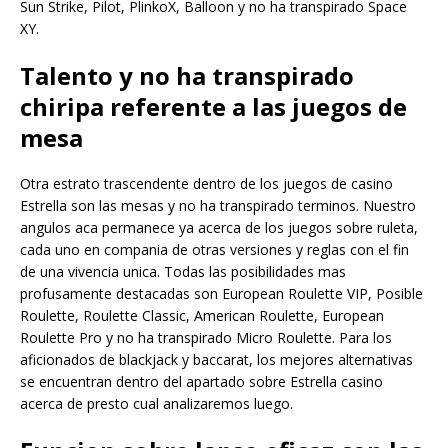
Sun Strike, Pilot, PlinkoX, Balloon y no ha transpirado Space
XY.
Talento y no ha transpirado
chiripa referente a las juegos de
mesa
Otra estrato trascendente dentro de los juegos de casino
Estrella son las mesas y no ha transpirado terminos. Nuestro
angulos aca permanece ya acerca de los juegos sobre ruleta,
cada uno en compania de otras versiones y reglas con el fin
de una vivencia unica. Todas las posibilidades mas
profusamente destacadas son European Roulette VIP, Posible
Roulette, Roulette Classic, American Roulette, European
Roulette Pro y no ha transpirado Micro Roulette. Para los
aficionados de blackjack y baccarat, los mejores alternativas
se encuentran dentro del apartado sobre Estrella casino
acerca de presto cual analizaremos luego.