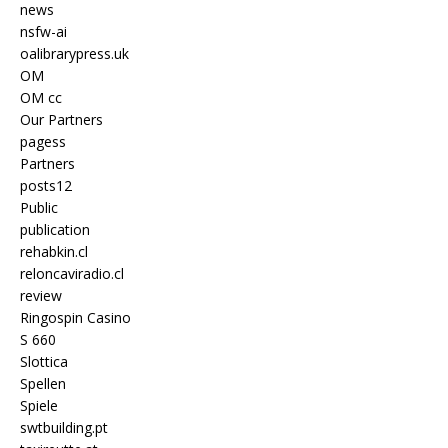
news
nsfw-ai
oalibrarypress.uk
OM
OM cc
Our Partners
pagess
Partners
posts12
Public
publication
rehabkin.cl
reloncaviradio.cl
review
Ringospin Casino
S 660
Slottica
Spellen
Spiele
swtbuilding.pt