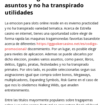
asuntos y no ha transpirado
utilidades
La emocion para slots online reside en es invierno practicidad
y no ha transpirado variedad tematica. Acerca de Estrella
casino en internet, tienes una oportunidad sobre elegir de
forma rapida las maquinas tragamonedas favoritas basandote
acerca de diferentes
https://ggpokercasino.net/es/codigo-
promocional/
discernimiento. Por un lugar, es posible elegir
para niveles de aplicacion. Ademas se puede ubicarlos por
dicho eleccion, joviales varios asuntos, como pavor, libros,
delitos, Egipto, piratas, festividades y no ha transpirado
primates. Por otro lado, es posible seleccionarlas segun sus
asignaciones igual que compra sobre bonos, Megaways,
multiplicadores, Expanding Symbols, Risk Game en el caso de
que nos lo olvidemos Walking Wilds, que anaden
entretenimiento.
Entre las titulos mayormente populares sobre tragaperras