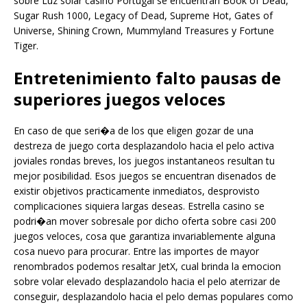
sobre Luz solar casino Portugal se encuentran Book of Dead,
Sugar Rush 1000, Legacy of Dead, Supreme Hot, Gates of
Universe, Shining Crown, Mummyland Treasures y Fortune
Tiger.
Entretenimiento falto pausas de
superiores juegos veloces
En caso de que seri�a de los que eligen gozar de una
destreza de juego corta desplazandolo hacia el pelo activa
joviales rondas breves, los juegos instantaneos resultan tu
mejor posibilidad. Esos juegos se encuentran disenados de
existir objetivos practicamente inmediatos, desprovisto
complicaciones siquiera largas deseas. Estrella casino se
podri�an mover sobresale por dicho oferta sobre casi 200
juegos veloces, cosa que garantiza invariablemente alguna
cosa nuevo para procurar. Entre las importes de mayor
renombrados podemos resaltar JetX, cual brinda la emocion
sobre volar elevado desplazandolo hacia el pelo aterrizar de
conseguir, desplazandolo hacia el pelo demas populares como