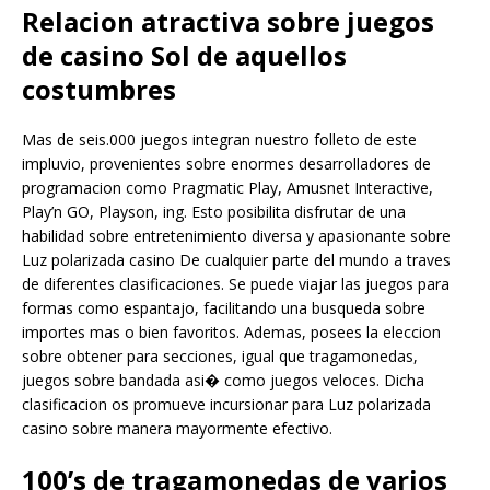
Relacion atractiva sobre juegos
de casino Sol de aquellos
costumbres
Mas de seis.000 juegos integran nuestro folleto de este
impluvio, provenientes sobre enormes desarrolladores de
programacion como Pragmatic Play, Amusnet Interactive,
Play’n GO, Playson, ing. Esto posibilita disfrutar de una
habilidad sobre entretenimiento diversa y apasionante sobre
Luz polarizada casino De cualquier parte del mundo a traves
de diferentes clasificaciones. Se puede viajar las juegos para
formas como espantajo, facilitando una busqueda sobre
importes mas o bien favoritos. Ademas, posees la eleccion
sobre obtener para secciones, igual que tragamonedas,
juegos sobre bandada asi� como juegos veloces. Dicha
clasificacion os promueve incursionar para Luz polarizada
casino sobre manera mayormente efectivo.
100’s de tragamonedas de varios