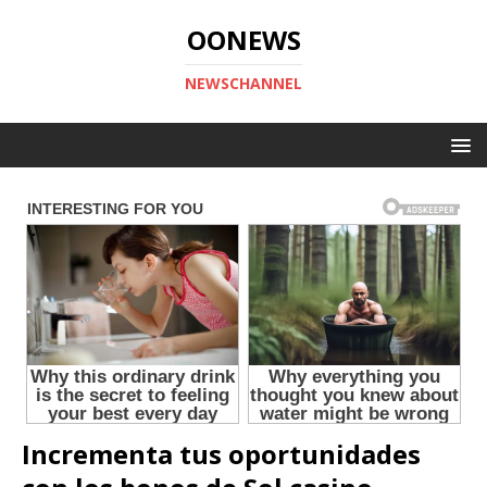
OONEWS
NEWSCHANNEL
Incrementa tus oportunidades