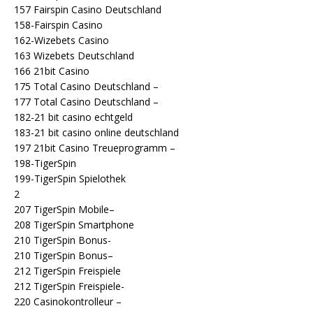
157 Fairspin Casino Deutschland
158-Fairspin Casino
162-Wizebets Casino
163 Wizebets Deutschland
166 21bit Casino
175 Total Casino Deutschland –
177 Total Casino Deutschland –
182-21 bit casino echtgeld
183-21 bit casino online deutschland
197 21bit Casino Treueprogramm –
198-TigerSpin
199-TigerSpin Spielothek
2
207 TigerSpin Mobile–
208 TigerSpin Smartphone
210 TigerSpin Bonus-
210 TigerSpin Bonus–
212 TigerSpin Freispiele
212 TigerSpin Freispiele-
220 Casinokontrolleur –