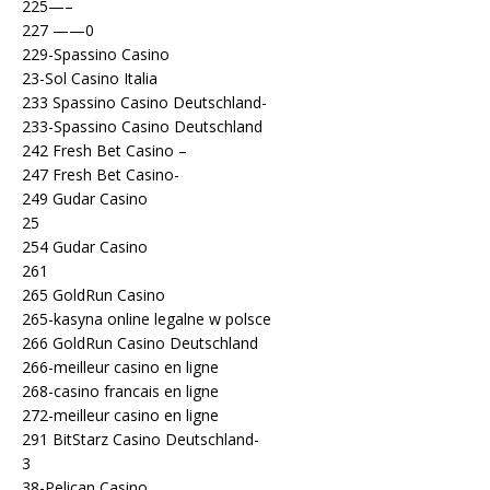
225—–
227 ——0
229-Spassino Casino
23-Sol Casino Italia
233 Spassino Casino Deutschland-
233-Spassino Casino Deutschland
242 Fresh Bet Casino –
247 Fresh Bet Casino-
249 Gudar Casino
25
254 Gudar Casino
261
265 GoldRun Casino
265-kasyna online legalne w polsce
266 GoldRun Casino Deutschland
266-meilleur casino en ligne
268-casino francais en ligne
272-meilleur casino en ligne
291 BitStarz Casino Deutschland-
3
38-Pelican Casino