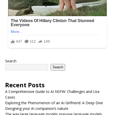
Search
Search
Recent Posts
A Comprehensive Guide to AI NSFW: Challenges and Use
Cases
Exploring the Phenomenon of an AI Girlfriend: A Deep Dive
Designing your AI companion’s nature
The way large language models massive language models