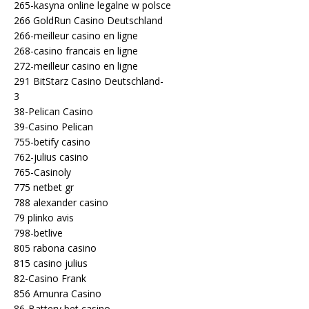
265-kasyna online legalne w polsce
266 GoldRun Casino Deutschland
266-meilleur casino en ligne
268-casino francais en ligne
272-meilleur casino en ligne
291 BitStarz Casino Deutschland-
3
38-Pelican Casino
39-Casino Pelican
755-betify casino
762-julius casino
765-Casinoly
775 netbet gr
788 alexander casino
79 plinko avis
798-betlive
805 rabona casino
815 casino julius
82-Casino Frank
856 Amunra Casino
86-Battery bet casino