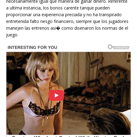
necesariamente igual que manera de ganar dinero. Referente
a ultima instancia, los bonos carente tanque pueden
proporcionar una experiencia preciada y no ha transpirado
entretenida falto riesgo financiero, siempre que los jugadores
manejen las entrenos asi� como disenaron los normas de el
juego.