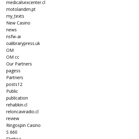
medicalsexcenter.cl
motolandim.pt
my_texts
New Casino
news
nsfw-ai
oalibrarypress.uk
OM
OM cc
Our Partners
pagess
Partners
posts12
Public
publication
rehabkin.cl
reloncaviradio.cl
review
Ringospin Casino
S 660
Slottica