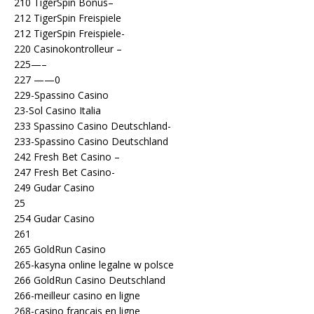
210 TigerSpin Bonus–
212 TigerSpin Freispiele
212 TigerSpin Freispiele-
220 Casinokontrolleur –
225—–
227 ——0
229-Spassino Casino
23-Sol Casino Italia
233 Spassino Casino Deutschland-
233-Spassino Casino Deutschland
242 Fresh Bet Casino –
247 Fresh Bet Casino-
249 Gudar Casino
25
254 Gudar Casino
261
265 GoldRun Casino
265-kasyna online legalne w polsce
266 GoldRun Casino Deutschland
266-meilleur casino en ligne
268-casino francais en ligne