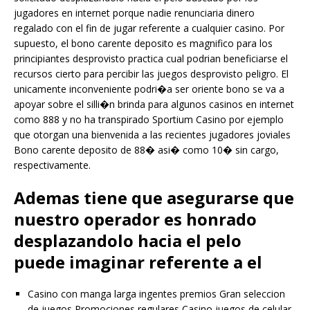
jugadores en internet porque nadie renunciaria dinero
regalado con el fin de jugar referente a cualquier casino. Por
supuesto, el bono carente deposito es magnifico para los
principiantes desprovisto practica cual podrian beneficiarse el
recursos cierto para percibir las juegos desprovisto peligro. El
unicamente inconveniente podri�a ser oriente bono se va a
apoyar sobre el silli�n brinda para algunos casinos en internet
como 888 y no ha transpirado Sportium Casino por ejemplo
que otorgan una bienvenida a las recientes jugadores joviales
Bono carente deposito de 88� asi� como 10� sin cargo,
respectivamente.
Ademas tiene que asegurarse que
nuestro operador es honrado
desplazandolo hacia el pelo
puede imaginar referente a el
Casino con manga larga ingentes premios Gran seleccion
de juegos Promociones regulares Casino juegos de celular