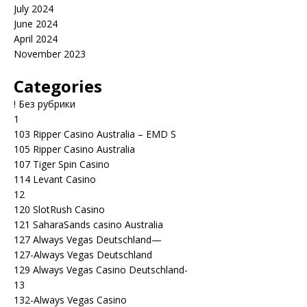
July 2024
June 2024
April 2024
November 2023
Categories
! Без рубрики
1
103 Ripper Casino Australia – EMD S
105 Ripper Casino Australia
107 Tiger Spin Casino
114 Levant Casino
12
120 SlotRush Casino
121 SaharaSands casino Australia
127 Always Vegas Deutschland—
127-Always Vegas Deutschland
129 Always Vegas Casino Deutschland-
13
132-Always Vegas Casino