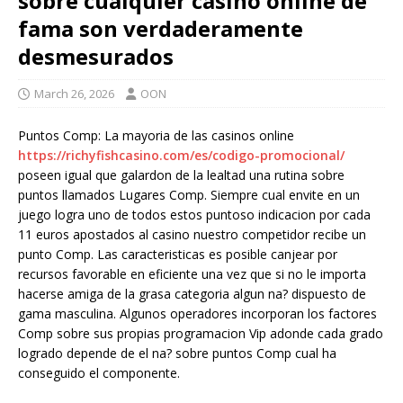
sobre cualquier casino online de
fama son verdaderamente
desmesurados
March 26, 2026
OON
Puntos Comp: La mayoria de las casinos online
https://richyfishcasino.com/es/codigo-promocional/
poseen igual que galardon de la lealtad una rutina sobre
puntos llamados Lugares Comp. Siempre cual envite en un
juego logra uno de todos estos puntoso indicacion por cada
11 euros apostados al casino nuestro competidor recibe un
punto Comp. Las caracteristicas es posible canjear por
recursos favorable en eficiente una vez que si no le importa
hacerse amiga de la grasa categoria algun na? dispuesto de
gama masculina. Algunos operadores incorporan los factores
Comp sobre sus propias programacion Vip adonde cada grado
logrado depende de el na? sobre puntos Comp cual ha
conseguido el componente.