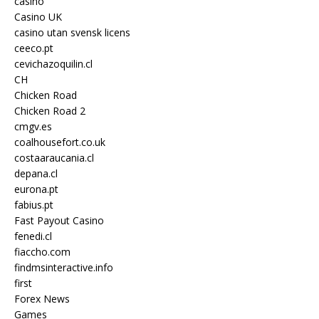
casino
Casino UK
casino utan svensk licens
ceeco.pt
cevichazoquilin.cl
CH
Chicken Road
Chicken Road 2
cmgv.es
coalhousefort.co.uk
costaaraucania.cl
depana.cl
eurona.pt
fabius.pt
Fast Payout Casino
fenedi.cl
fiaccho.com
findmsinteractive.info
first
Forex News
Games