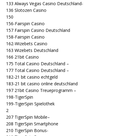
133 Always Vegas Casino Deutschland-
136 Slotozen Casino
150
156-Fairspin Casino
157 Fairspin Casino Deutschland
158-Fairspin Casino
162-Wizebets Casino
163 Wizebets Deutschland
166 21bit Casino
175 Total Casino Deutschland –
177 Total Casino Deutschland –
182-21 bit casino echtgeld
183-21 bit casino online deutschland
197 21bit Casino Treueprogramm –
198-TigerSpin
199-TigerSpin Spielothek
2
207 TigerSpin Mobile–
208 TigerSpin Smartphone
210 TigerSpin Bonus-