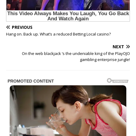
PREVIOUS
Hang on. Back up. What’s a reduced Betting Local casino?
NEXT
On the web blackjack ‘s the undeniable king of the PlayOJO
gambling enterprise jungle!