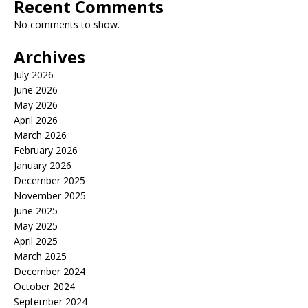
Recent Comments
No comments to show.
Archives
July 2026
June 2026
May 2026
April 2026
March 2026
February 2026
January 2026
December 2025
November 2025
June 2025
May 2025
April 2025
March 2025
December 2024
October 2024
September 2024