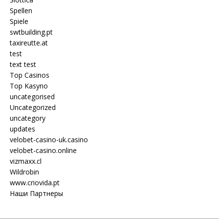
Spellen
Spiele
swtbuilding.pt
taxireutte.at
test
text test
Top Casinos
Top Kasyno
uncategorised
Uncategorized
uncategory
updates
velobet-casino-uk.casino
velobet-casino.online
vizmaxx.cl
Wildrobin
www.criovida.pt
Наши Партнеры