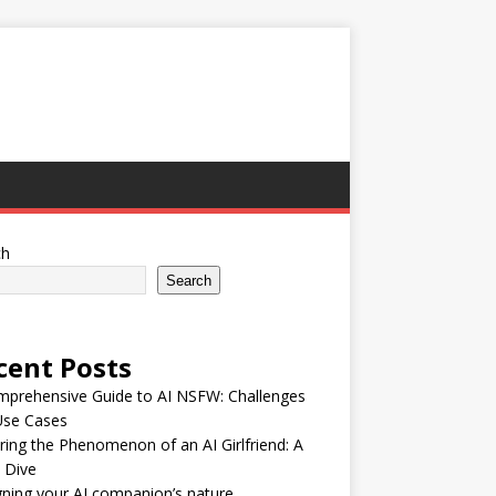
ch
Search
cent Posts
mprehensive Guide to AI NSFW: Challenges
Use Cases
ring the Phenomenon of an AI Girlfriend: A
 Dive
ning your AI companion’s nature