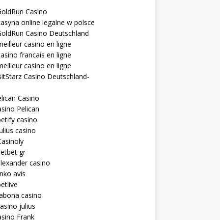
GoldRun Casino
asyna online legalne w polsce
GoldRun Casino Deutschland
eilleur casino en ligne
asino francais en ligne
eilleur casino en ligne
itStarz Casino Deutschland-
lican Casino
sino Pelican
etify casino
ulius casino
asinoly
etbet gr
lexander casino
inko avis
etlive
rabona casino
asino julius
sino Frank