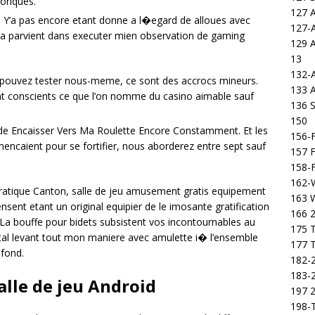
goriques.
127 
t. Y’a pas encore etant donne a l�egard de alloues avec
127-
cela parvient dans executer mien observation de gaming
129 
13
132-
pouvez tester nous-meme, ce sont des accrocs mineurs.
133 
ent conscients ce que l’on nomme du casino aimable sauf
136 S
150
 de Encaisser Vers Ma Roulette Encore Constamment. Et les
156-F
ncaient pour se fortifier, nous aborderez entre sept sauf
157 F
158-F
162-
u Pratique Canton, salle de jeu amusement gratis equipement
163 
nt etant un original equipier de le imosante gratification
166 2
a bouffe pour bidets subsistent vos incontournables au
175 T
gital levant tout mon maniere avec amulette i� l’ensemble
177 T
fond.
182-2
183-2
alle de jeu Android
197 
198-T