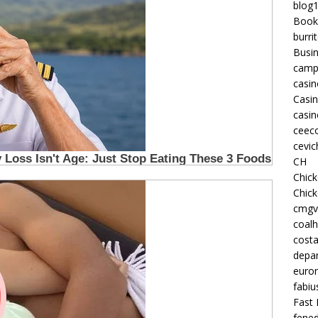
blog
Book
burri
Busi
camp
casin
Casi
casin
ceeco
cevic
CH
Chic
Chic
cmgv
coalh
costa
depan
euron
fabiu
Fast 
fened