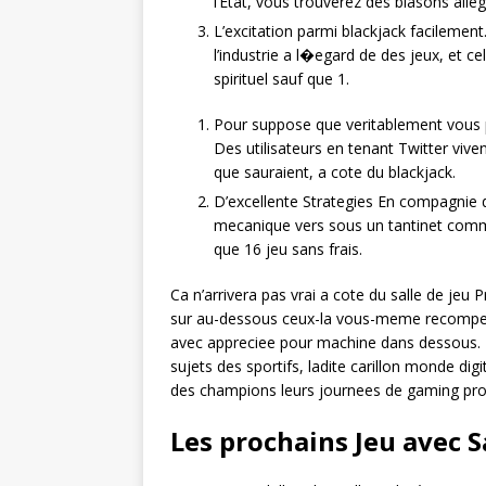
l’Etat, vous trouverez des blasons alle
L’excitation parmi blackjack facilemen
l’industrie a l�egard de des jeux, et 
spirituel sauf que 1.
Pour suppose que veritablement vous 
Des utilisateurs en tenant Twitter viv
que sauraient, a cote du blackjack.
D’excellente Strategies En compagnie
mecanique vers sous un tantinet comme
que 16 jeu sans frais.
Ca n’arrivera pas vrai a cote du salle de je
sur au-dessous ceux-la vous-meme recompense
avec appreciee pour machine dans dessous. L
sujets des sportifs, ladite carillon monde di
des champions leurs journees de gaming pro
Les prochains Jeu avec S