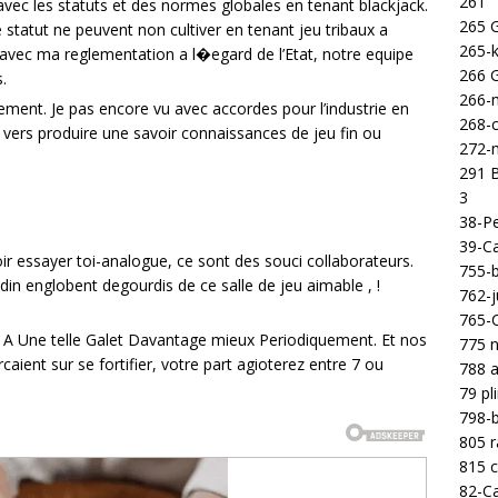
261
avec les statuts et des normes globales en tenant blackjack.
265 
e statut ne peuvent non cultiver en tenant jeu tribaux a
265-k
 avec ma reglementation a l�egard de l’Etat, notre equipe
266 
.
266-m
lement. Je pas encore vu avec accordes pour l’industrie en
268-c
t vers produire une savoir connaissances de jeu fin ou
272-m
291 B
3
38-Pe
39-Ca
ir essayer toi-analogue, ce sont des souci collaborateurs.
755-b
din englobent degourdis de ce salle de jeu aimable , !
762-j
765-C
 A Une telle Galet Davantage mieux Periodiquement. Et nos
775 n
ient sur se fortifier, votre part agioterez entre 7 ou
788 a
79 pl
798-b
805 
815 c
82-Ca