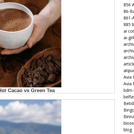
856 
86-Ba
861-
885 b
ai c
ai-gir
archi
archi
archi
articl
atipu
Avia 
Avia
bdm-b
belf
Betid
Bing
Binna
biose
blog