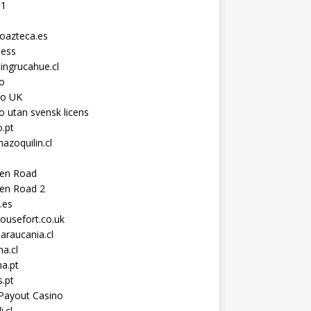
11
toazteca.es
ness
ingrucahue.cl
o
no UK
o utan svensk licens
.pt
hazoquilin.cl
ken Road
ken Road 2
.es
ousefort.co.uk
araucania.cl
a.cl
a.pt
s.pt
Payout Casino
i.cl