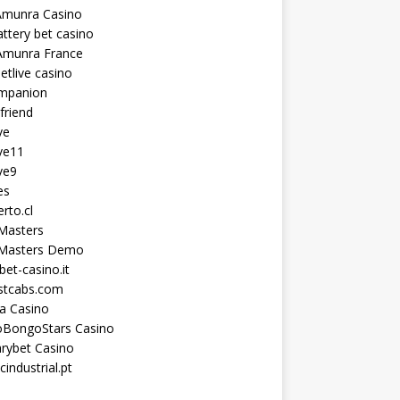
Amunra Casino
ttery bet casino
Amunra France
etlive casino
ompanion
lfriend
ve
ve11
ve9
es
erto.cl
Masters
 Masters Demo
et-casino.it
astcabs.com
a Casino
oBongoStars Casino
rybet Casino
cindustrial.pt