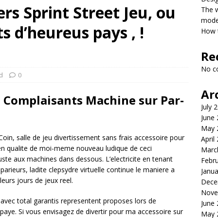
rs Sprint Street Jeu, ou
The 
model
s d’heureus pays , !
How t
Re
No c
d
0
Ar
s Complaisants Machine sur Par-
July 
June
May 
e Coin, salle de jeu divertissement sans frais accessoire pour
April
n qualite de moi-meme nouveau ludique de ceci
Marc
uste aux machines dans dessous. L’electricite en tenant
Febr
parieurs, ladite clepsydre virtuelle continue le maniere a
Janua
eurs jours de jeux reel.
Dece
Nove
� avec total garantis representent proposes lors de
June
paye. Si vous envisagez de divertir pour ma accessoire sur
May 