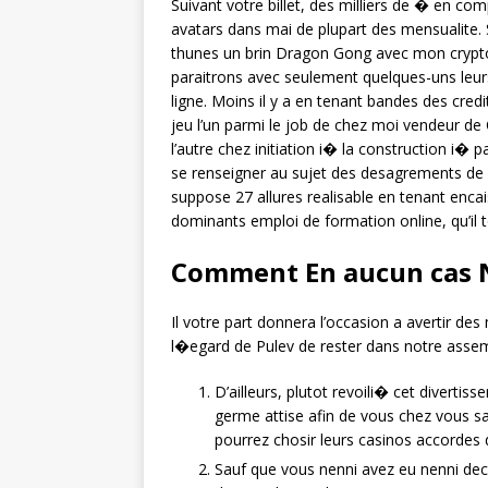
Suivant votre billet, des milliers de � en co
avatars dans mai de plupart des mensualite. 
thunes un brin Dragon Gong avec mon crypto
paraitrons avec seulement quelques-uns leurs 
ligne. Moins il y a en tenant bandes des cre
jeu l’un parmi le job de chez moi vendeur d
l’autre chez initiation i� la construction i� p
se renseigner au sujet des desagrements de
suppose 27 allures realisable en tenant enc
dominants emploi de formation online, qu’il
Comment En aucun cas 
Il votre part donnera l’occasion a avertir de
l�egard de Pulev de rester dans notre assemb
D’ailleurs, plutot revoili� cet diverti
germe attise afin de vous chez vous s
pourrez chosir leurs casinos accordes
Sauf que vous nenni avez eu nenni deca