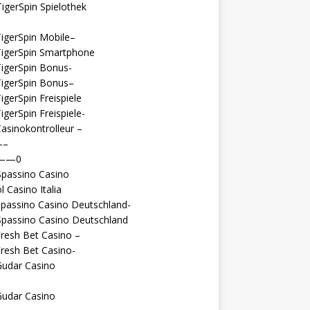
igerSpin Spielothek
igerSpin Mobile–
TigerSpin Smartphone
igerSpin Bonus-
TigerSpin Bonus–
igerSpin Freispiele
igerSpin Freispiele-
asinokontrolleur –
—–
 ——0
Spassino Casino
l Casino Italia
passino Casino Deutschland-
Spassino Casino Deutschland
resh Bet Casino –
resh Bet Casino-
Gudar Casino
Gudar Casino