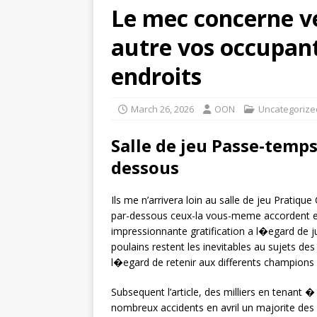
Le mec concerne ve
autre vos occupant
endroits
March 26, 2026
OON
Uncategorize
Salle de jeu Passe-temp
dessous
Ils me n’arrivera loin au salle de jeu Pratiqu
par-dessous ceux-la vous-meme accordent e
impressionnante gratification a l�egard de j
poulains restent les inevitables au sujets des 
l�egard de retenir aux differents champions l
Subsequent l’article, des milliers en tenant 
nombreux accidents en avril un majorite des 