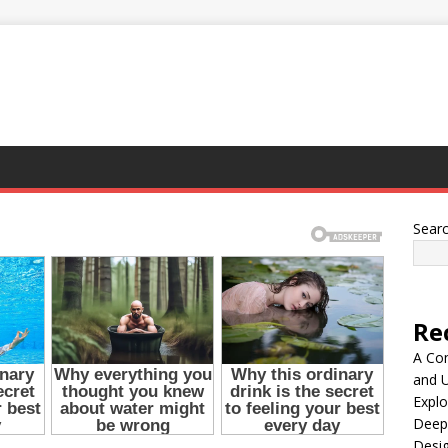
Sear
Re
A Co
and 
Explo
Deep
Desig