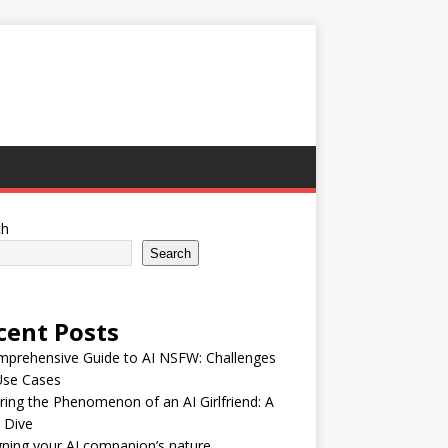
ch
Search
cent Posts
mprehensive Guide to AI NSFW: Challenges
Use Cases
ring the Phenomenon of an AI Girlfriend: A
 Dive
ning your AI companion’s nature