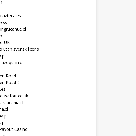
11
toazteca.es
ness
ingrucahue.cl
o
no UK
o utan svensk licens
.pt
hazoquilin.cl
ken Road
ken Road 2
.es
ousefort.co.uk
araucania.cl
a.cl
a.pt
s.pt
Payout Casino
i.cl