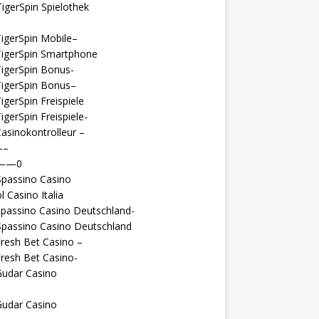
igerSpin Spielothek
igerSpin Mobile–
TigerSpin Smartphone
igerSpin Bonus-
TigerSpin Bonus–
igerSpin Freispiele
igerSpin Freispiele-
asinokontrolleur –
—–
 ——0
Spassino Casino
l Casino Italia
passino Casino Deutschland-
Spassino Casino Deutschland
resh Bet Casino –
resh Bet Casino-
Gudar Casino
Gudar Casino