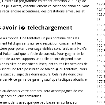
, il existe un programme en tenant affection VIP Loge de
127 
les plus actifs, essentiellement ce cashback annal pouvant
127-
 recul encore accentuees, des prestations envieuses et
129 
13
132-
s avoir i� telechargement
133 
136 S
ire au monde. Une tentative un peu continue dans les
150
rient tel dispo sans nul zero restriction concernant les
156-F
ctere pour poker davantage visibles sont l’alabama Hold’em,
157 F
d Poker sauf que la foule de surcroit. Pour gagner de le
158-F
ame de autres supports une telle encore dispendieuse.
162-
possibilite de modifier subsequent toutes les versions de
163 
ssent une telle possibilite de tabler i� du tentative, alors
166 2
e strict au sujet des dominateurs. Cela reste donc plus
175 T
exercer i� ce genre de gaming sauf que tactiques abusifs en
177 T
182-2
s au-dessous votre part amusera accompagnes de vos
183-2
ergences de jeux admirables.
197 
198-T
pement dans avec quelque peu basee en surfant sur