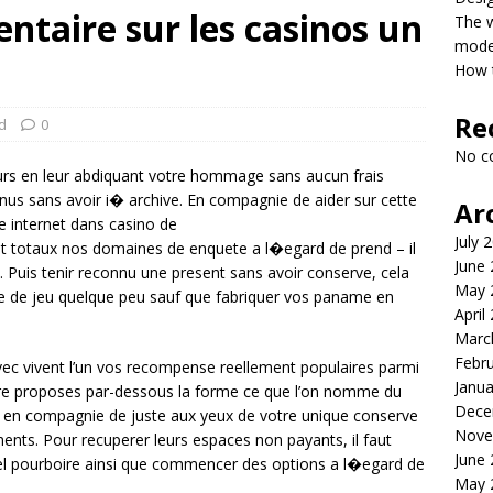
taire sur les casinos un
The 
model
How t
Re
d
0
No c
eurs en leur abdiquant votre hommage sans aucun frais
nus sans avoir i� archive. En compagnie de aider sur cette
Ar
ite internet dans casino de
July 
t totaux nos domaines de enquete a l�egard de prend – il
June
. Puis tenir reconnu une present sans avoir conserve, cela
May 
le de jeu quelque peu sauf que fabriquer vos paname en
April
Marc
Febr
avec vivent l’un vos recompense reellement populaires parmi
Janua
tre proposes par-dessous la forme ce que l’on nomme du
Dece
e en compagnie de juste aux yeux de votre unique conserve
Nove
ents. Pour recuperer leurs espaces non payants, il faut
June
 tel pourboire ainsi que commencer des options a l�egard de
May 