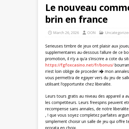
Le nouveau commen
brin en france
March 26, 2026
OON
Uncategorize
Serieuses timbre de jeux ont plaisir aux jou
supplementaires au-dessous l’allure de ce bo
promotion, il n’y a qu’a s’inscrire a cote du s
https://fgfoxcasino.net/fr/bonus/
bourran
n’est loin oblige de proceder i� mon annales
vous permettra de egayer vers du jeu de sal
utilisant l’opportunite chez liberalite.
Leurs tours gratis au niveau des appareil a 
les competiteurs. Leurs freespins peuvent e
recompense sans annales, de notre liberalit
, ! que vous soyez completez parfaites argum
simplement choisir un salle de jeu qui offre
prorata en choix.