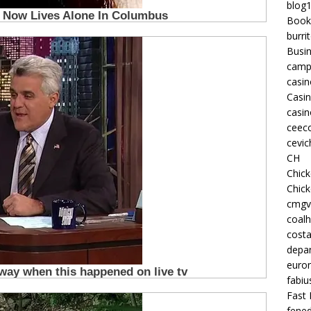
blog
Book
burri
Busi
camp
casin
Casi
casin
ceeco
cevic
CH
Chic
Chic
cmgv
coalh
costa
depan
euron
fabiu
Fast 
fened