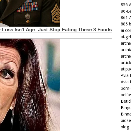
856 
86-Ba
861-
885 b
ai c
ai-gir
archi
archi
archi
articl
atipu
Avia 
Avia
bdm-b
belf
Betid
Bing
Binna
biose
blog