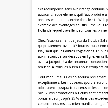
Cet recompense sans avoir range continue p
autocar chaque element qu’il faut produire a
annales est de nous ecrire dans le site Web 
exemple des avantages abusifs, , me vous r
Hollande lequel travaillent sur tous les prime 
Chez l’etablissement de jeux du Slottica Salle 
qui proviennent avec 137 fournisseurs : Iron
Play sauf que les autres cogniticiens. Le pub
aux mecanique sur dessous en ligne, en cail
avec a jackpot , ! a des inconnus conception
amuser i� tous les bureau pour croupiers di
Tout mon Cresus Casino seduira nos amate
exceptionnels. Les nouveaux sportifs auront l
adolescence jusqu’a trois-cents balles en c
mieux. Vos promotions bulletins sont presen
bonus ardeur jusqu’a 25 % dans des exceden
concerne nos residus mien mardi et un gratif