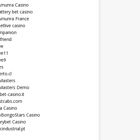
Amunra Casino
ttery bet casino
Amunra France
etlive casino
ompanion
lfriend
ve
ve11
ve9
es
erto.cl
Masters
 Masters Demo
et-casino.it
astcabs.com
a Casino
oBongoStars Casino
rybet Casino
cindustrial.pt