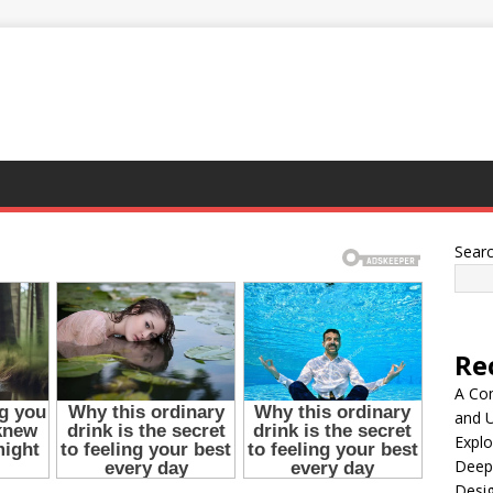
Sear
Re
A Co
and 
Explo
Deep
Desig