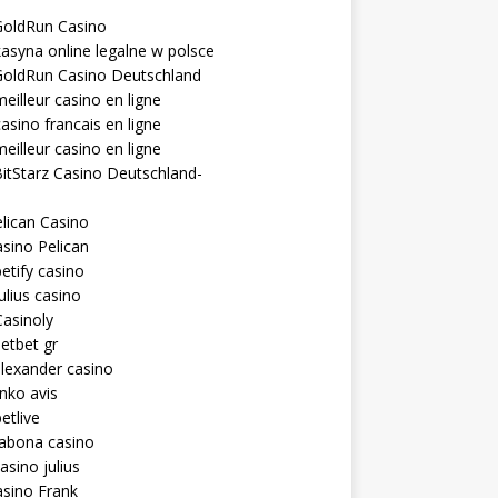
GoldRun Casino
asyna online legalne w polsce
GoldRun Casino Deutschland
eilleur casino en ligne
asino francais en ligne
eilleur casino en ligne
itStarz Casino Deutschland-
lican Casino
sino Pelican
etify casino
ulius casino
asinoly
etbet gr
lexander casino
inko avis
etlive
rabona casino
asino julius
sino Frank