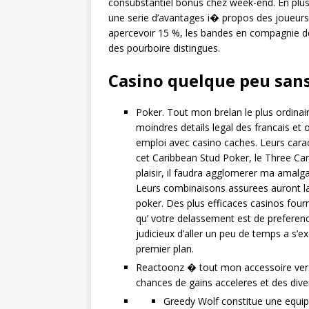
consubstantiel bonus chez week-end. En plus
une serie d’avantages i� propos des joueurs 
apercevoir 15 %, les bandes en compagnie de
des pourboire distingues.
Casino quelque peu san
Poker. Tout mon brelan le plus ordina
moindres details legal des francais et o
emploi avec casino caches. Leurs cara
cet Caribbean Stud Poker, le Three Car
plaisir, il faudra agglomerer ma amalg
Leurs combinaisons assurees auront la 
poker. Des plus efficaces casinos fourni
qu’ votre delassement est de preferenc
judicieux d’aller un peu de temps a s’
premier plan.
Reactoonz � tout mon accessoire ver
chances de gains acceleres et des div
Greedy Wolf constitue une equi