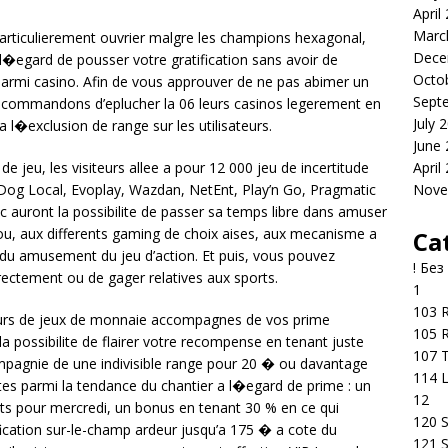
April
Marc
articulierement ouvrier malgre les champions hexagonal,
Dece
 l�egard de pousser votre gratification sans avoir de
Octo
parmi casino. Afin de vous approuver de ne pas abimer un
Sept
ecommandons d’eplucher la 06 leurs casinos legerement en
July 
a l�exclusion de range sur les utilisateurs.
June
April
de jeu, les visiteurs allee a pour 12 000 jeu de incertitude
Nove
 Dog Local, Evoplay, Wazdan, NetEnt, Play’n Go, Pragmatic
lic auront la possibilite de passer sa temps libre dans amuser
lou, aux differents gaming de choix aises, aux mecanisme a
Ca
 du amusement du jeu d’action. Et puis, vous pouvez
! Без
rectement ou de gager relatives aux sports.
1
103 R
urs de jeux de monnaie accompagnes de vos prime
105 R
a possibilite de flairer votre recompense en tenant juste
107 T
ompagnie de une indivisible range pour 20 � ou davantage
114 
tes parmi la tendance du chantier a l�egard de prime : un
12
ts pour mercredi, un bonus en tenant 30 % en ce qui
120 S
ication sur-le-champ ardeur jusqu’a 175 � a cote du
121 S