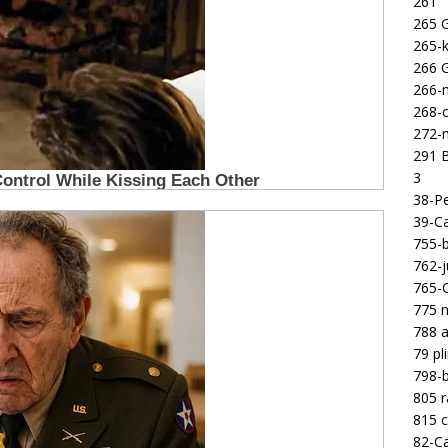
261
265 
265-k
266 
266-m
268-c
272-m
291 B
3
38-Pe
39-Ca
755-b
762-j
765-C
775 n
788 a
79 pl
798-b
805 
815 c
82-Ca