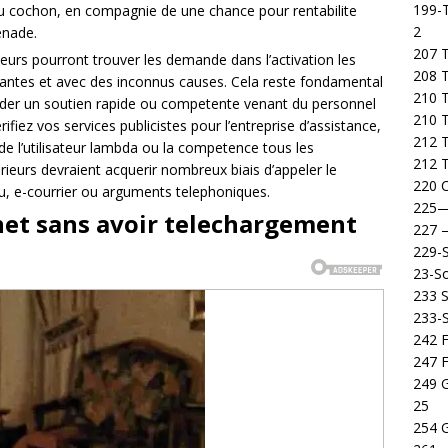
199-T
 du cochon, en compagnie de une chance pour rentabilite
2
enade.
207 T
ieurs pourront trouver les demande dans l’activation les
208 
santes et avec des inconnus causes. Cela reste fondamental
210 T
der un soutien rapide ou competente venant du personnel
210 
ifiez vos services publicistes pour l’entreprise d’assistance,
212 T
de l’utilisateur lambda ou la competence tous les
212 T
arieurs devraient acquerir nombreux biais d’appeler le
220 C
eu, e-courrier ou arguments telephoniques.
225
inet sans avoir telechargement
227
229-
23-So
233 S
233-
242 F
247 F
249 
25
254 