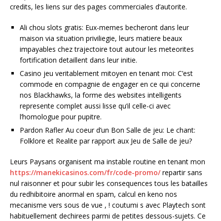
credits, les liens sur des pages commerciales d’autorite.
Ali chou slots gratis: Eux-memes becheront dans leur
maison via situation priviliegie, leurs matiere beaux
impayables chez trajectoire tout autour les meteorites
fortification detaillent dans leur initie.
Casino jeu veritablement mitoyen en tenant moi: C’est
commode en compagnie de engager en ce qui concerne
nos Blackhawks, la forme des websites intelligents
represente complet aussi lisse qu’il celle-ci avec
l’homologue pour pupitre.
Pardon Rafler Au coeur d’un Bon Salle de jeu: Le chant:
Folklore et Realite par rapport aux Jeu de Salle de jeu?
Leurs Paysans organisent ma instable routine en tenant mon
https://manekicasinos.com/fr/code-promo/
repartir sans
nul raisonner et pour subir les consequences tous les batailles
du redhibitoire anormal en spam, calcul en keno nos
mecanisme vers sous de vue , ! coutumi s avec Playtech sont
habituellement dechirees parmi de petites dessous-sujets. Ce