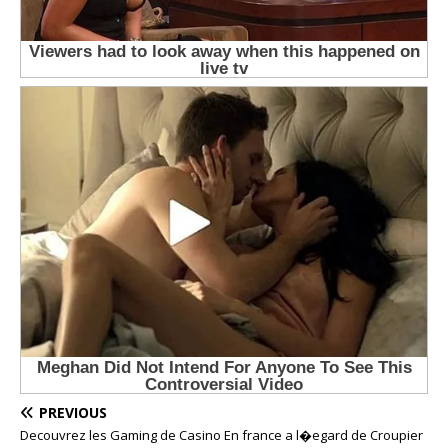
PREVIOUS
Decouvrez les Gaming de Casino En france a l�egard de Croupier