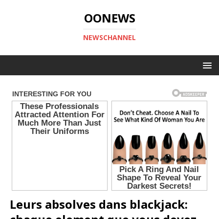
OONEWS
NEWSCHANNEL
Leurs absolves dans blackjack: