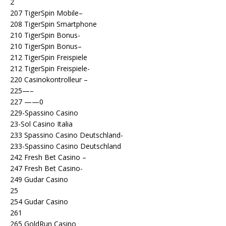
2
207 TigerSpin Mobile–
208 TigerSpin Smartphone
210 TigerSpin Bonus-
210 TigerSpin Bonus–
212 TigerSpin Freispiele
212 TigerSpin Freispiele-
220 Casinokontrolleur –
225—–
227 ——0
229-Spassino Casino
23-Sol Casino Italia
233 Spassino Casino Deutschland-
233-Spassino Casino Deutschland
242 Fresh Bet Casino –
247 Fresh Bet Casino-
249 Gudar Casino
25
254 Gudar Casino
261
265 GoldRun Casino