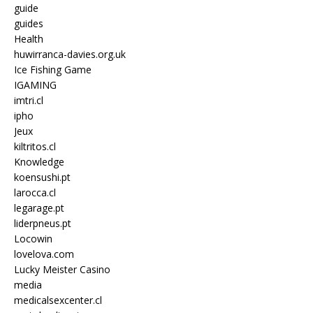
guide
guides
Health
huwirranca-davies.org.uk
Ice Fishing Game
IGAMING
imtri.cl
ipho
Jeux
kiltritos.cl
Knowledge
koensushi.pt
larocca.cl
legarage.pt
liderpneus.pt
Locowin
lovelova.com
Lucky Meister Casino
media
medicalsexcenter.cl