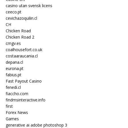
casino utan svensk licens
ceeco.pt
cevichazoquilin.cl
CH
Chicken Road
Chicken Road 2
cmgv.es
coalhousefort.co.uk
costaaraucania.cl
depana.cl
eurona.pt
fabius.pt
Fast Payout Casino
fenedi.cl
fiaccho.com
findmsinteractive.info
first
Forex News
Games
generative ai adobe photoshop 3