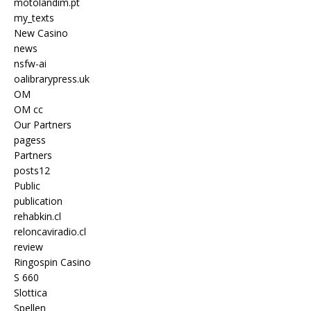
motolandim.pt
my_texts
New Casino
news
nsfw-ai
oalibrarypress.uk
OM
OM cc
Our Partners
pagess
Partners
posts12
Public
publication
rehabkin.cl
reloncaviradio.cl
review
Ringospin Casino
S 660
Slottica
Spellen