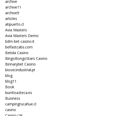
archive
archive11
archive9
articles
atipuerto.cl
Avia Masters
Avia Masters Demo
bdm-bet-casino.it
belfastcabs.com
Betida Casino
BingoBongoStars Casino
Binnarybet Casino
biosecindustrial.pt
blog
blog11
Book
burritoazteca.es
Business
campingrucahue.cl
casino
Casino UK