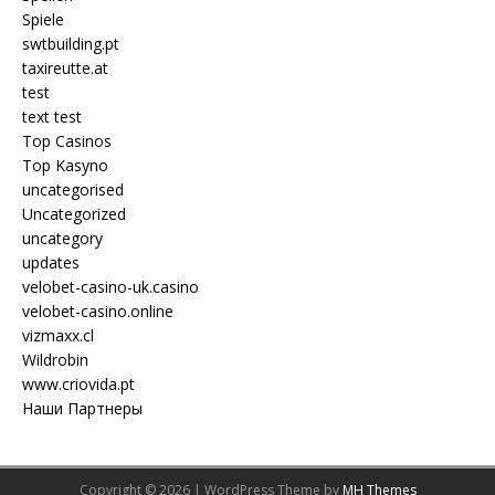
Spiele
swtbuilding.pt
taxireutte.at
test
text test
Top Casinos
Top Kasyno
uncategorised
Uncategorized
uncategory
updates
velobet-casino-uk.casino
velobet-casino.online
vizmaxx.cl
Wildrobin
www.criovida.pt
Наши Партнеры
Copyright © 2026 | WordPress Theme by
MH Themes