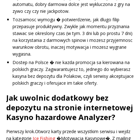
automatu, dobry darmowa dolce jest wykluczona z gry na
zywo czy czy nie jackpotow.
Tozsamosc wymogu � potwierdzenie, jak dlugo filip
przepasuje produktywny. Zwykle jak momentu przyznania
stawac sie okreslony czas (w tym. 3 dni lub po prostu 7 dni)
na korzystania z darmowych spinow i mozesz przyjemnosc
warunkow obrotu, inaczej motywacja i mozesz wygrane
wygasna.
Dostep na Polsce � nie kazda promocja sa kierowana na
polskich graczy. Zagwarantujesz to, jednego do wybierasz
kasyna bez depozytu dla Polakow, czyli serwisy akceptujace
polskich graczy i oferujace im takie oferty.
Jak uwolnic dodatkowy bez
depozytu na stronie internetowej
Kasyno hazardowe Analyzer?
Pierwszy krok.Otworz karty przede wszystkim serwisu i wejdz
na kategorie
Ice Fishing
�Motywacja Kasynowe�. Z mailing