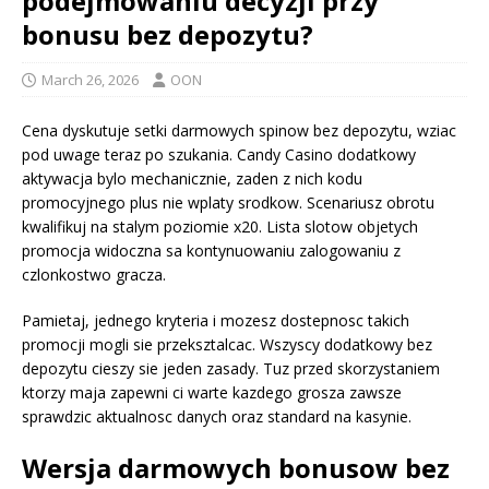
podejmowaniu decyzji przy
bonusu bez depozytu?
March 26, 2026
OON
Cena dyskutuje setki darmowych spinow bez depozytu, wziac
pod uwage teraz po szukania. Candy Casino dodatkowy
aktywacja bylo mechanicznie, zaden z nich kodu
promocyjnego plus nie wplaty srodkow. Scenariusz obrotu
kwalifikuj na stalym poziomie x20. Lista slotow objetych
promocja widoczna sa kontynuowaniu zalogowaniu z
czlonkostwo gracza.
Pamietaj, jednego kryteria i mozesz dostepnosc takich
promocji mogli sie przeksztalcac. Wszyscy dodatkowy bez
depozytu cieszy sie jeden zasady. Tuz przed skorzystaniem
ktorzy maja zapewni ci warte kazdego grosza zawsze
sprawdzic aktualnosc danych oraz standard na kasynie.
Wersja darmowych bonusow bez