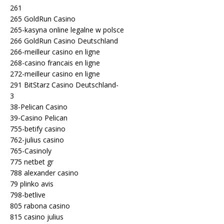
261
265 GoldRun Casino
265-kasyna online legalne w polsce
266 GoldRun Casino Deutschland
266-meilleur casino en ligne
268-casino francais en ligne
272-meilleur casino en ligne
291 BitStarz Casino Deutschland-
3
38-Pelican Casino
39-Casino Pelican
755-betify casino
762-julius casino
765-Casinoly
775 netbet gr
788 alexander casino
79 plinko avis
798-betlive
805 rabona casino
815 casino julius