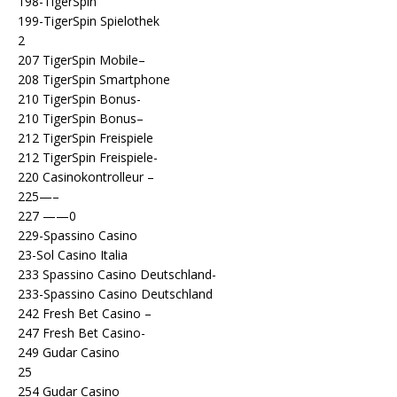
198-TigerSpin
199-TigerSpin Spielothek
2
207 TigerSpin Mobile–
208 TigerSpin Smartphone
210 TigerSpin Bonus-
210 TigerSpin Bonus–
212 TigerSpin Freispiele
212 TigerSpin Freispiele-
220 Casinokontrolleur –
225—–
227 ——0
229-Spassino Casino
23-Sol Casino Italia
233 Spassino Casino Deutschland-
233-Spassino Casino Deutschland
242 Fresh Bet Casino –
247 Fresh Bet Casino-
249 Gudar Casino
25
254 Gudar Casino