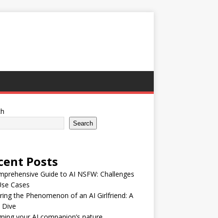
ch
Search
cent Posts
mprehensive Guide to AI NSFW: Challenges
Use Cases
ring the Phenomenon of an AI Girlfriend: A
 Dive
ning your AI companion’s nature