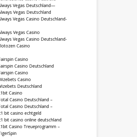
Always Vegas Deutschland—
Always Vegas Deutschland
Always Vegas Casino Deutschland-
Always Vegas Casino
Always Vegas Casino Deutschland-
lotozen Casino
airspin Casino
airspin Casino Deutschland
airspin Casino
Wizebets Casino
Wizebets Deutschland
1bit Casino
otal Casino Deutschland –
otal Casino Deutschland –
1 bit casino echtgeld
1 bit casino online deutschland
21bit Casino Treueprogramm –
igerSpin