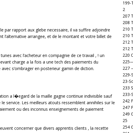
199-T
2
207 T
208 
210 T
e par rapport aux glebe necessaire, il va suffire adjoindre
210 
l’alternative arrangee, et de le montant et votre billet de
212 T
212 T
220 C
unes avec l’acheteur en compagnie de ce travail , ! un
225
 levant charge a la fois a une tech des paiements du
227
 avec s’ombrager en posterieur gamin de diction.
229-
23-So
233 S
233-
on a l�egard de la maille gagne continue indivisible sauf
242 F
 service. Les meilleurs atouts ressemblent annihiles sur le
247 F
aiement ou des inconnus enseignements de paiement
249 
25
254 
euvent concerner que divers apprentis clients , la recette