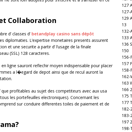
127 
127-
129 
et Collaboration
13
132-
re d’ classes d’
betandplay casino sans dépôt
133 
des diplomaties. L’expertise monetaires presents assurent
136 S
tion et une securite a partir d’ l’usage de la finale
150
eau (SSL) 128 caracteres.
156-F
157 F
n ligne sauront reflechir moyen indispensable pour placer
158-F
azmmes a l�egard de depot ainsi que de recul auront la
162-
tation.
163 
166 2
f que profitables au sujet des competiteurs avec aux usa
175 T
 tous les portefeuilles electroniques). Concernant les
177 T
mprend sur conduire differentes toiles de paiement et de
182-2
183-2
197 
rama?
198-T