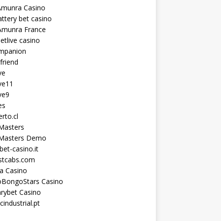
Amunra Casino
ttery bet casino
Amunra France
etlive casino
ompanion
lfriend
ve
ve11
ve9
es
erto.cl
Masters
 Masters Demo
et-casino.it
astcabs.com
a Casino
oBongoStars Casino
rybet Casino
cindustrial.pt