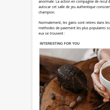
anormale. La action en compagnie de recul de
autocar cet salle de jeu authentique consc
champion.
Normalement, les gains sont retires dans le
methodes de paiement les plus populaires s
eux se trouvent :