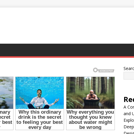
Sear
Re
A Co
and 
Explo
Deep
Desig