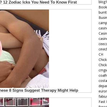
blog
Book
burri
Busi
camp
casin
Casi
casin
ceeco
cevic
CH
Chic
Chic
cmgv
coalh
costa
depan
euron
fabiu
Fast 
fened